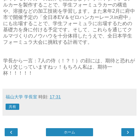
ルカーを製作することで、学生フォーミュラカーの構造
や、溶接などの加工技術を学習します。また来年2月に府中
市で開催予定の「全日本EV＆ゼロハンカーレースin府中」
にも出場することで、学生フォーミュラに出場するための
基礎力を身に付ける予定です。そして、これらを通じてク
ルマづくりのノウハウを十分体得したうえで、全日本学生
フォーミュラ大会に挑戦する計画です。
学長から一言：7人の侍（！？！）の顔には、期待と恐れが
入り交じっていますねッ！もちろん私は、期待一
杯！！！！！
福山大学 学長室
時刻:
17:31
共有
‹
›
ホーム