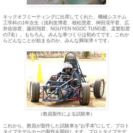
キックオフミーティングに出席してくれた、機械システム
工学科の1年次生（浅利友博君、植松慧君、神田滉平君、広
井佑弥君、藤田翔君、NGUYEN NGOC TUNG君、孟繁彰君
の7名）。もちろん、みんな車づくりは初めてです。これか
らどんなことが始まるのか、みんな興味津々です。
（教員製作による試験車）
これから、教員が製作した試験車を“お手本”にして、プロト
タイプモデルカーの製作を開始します。プロトタイプモデ