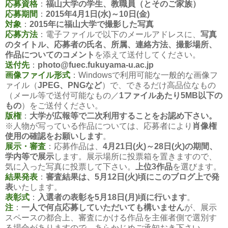
応募資格
：
福山大学の学生、教職員（とそのご家族）
応募期間
：
2015年4月1日(水)～10日(金)
対象
：
2015年に福山大学で撮影した写真
応募方法
：電子ファイルで以下のメールアドレスに、
写真
のタイトル、応募者の氏名、所属、連絡方法、撮影場所、
作品についてのコメント
を添えて送付してください。
送付先
：
photo@fuec.fukuyama-u.ac.jp
画像ファイル形式
：Windowsで利用可能な一般的な画像フ
ァイル（
JPEG、PNGなど
）で、できるだけ高品位なもの
（メール等で送付可能なもの／
1ファイルあたり5MB以下の
もの
）をご送付ください。
版権
：
大学が広報等で二次利用することをお認め下さい。
※人物が写っている作品については、応募者により
肖像権
使用の確認をお願いします
。
展示・審査
：応募作品は、
4月21日(火)～28日(火)の期間、
学内等で展示
します。展示場所に投票箱を置きますので、
気に入った写真に投票して下さい。
上位3作品
を選びます。
結果発表
：
審査結果は、5月12日(火)頃にこのブログ上で発
表
いたします。
表彰式
：
入選者の表彰を5月18日(月)頃に行います
。
注
：
一人で何点応募していただいても構いません
が、展示
スペースの都合上、審査にかける作品を主催者側で選別す
る場合がありますので、あらかじめご承知おき下さい。