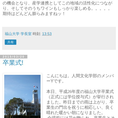
の機会となり、産学連携としてこの地域の活性化につなが
り、そしてそのうちワインもしっかり楽しめる。。。。。
期待はどんどん膨らみますねッ！
福山大学 学長室
時刻:
13:53
共有
2015/03/20
卒業式!
こんにちは。人間文化学部のメンバ
ーYです。
本日、平成
26
年度の福山大学卒業式
（正式には学位授与式）が挙行され
ました。昨日までの雨は上がり、卒
業生の門出を祝うに相応しい、良く
晴れた暖かい朝になりました。
会場前には花が飾られ、卒業生とそ