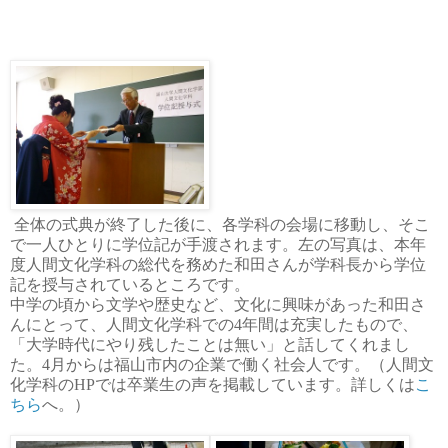
全体の式典が終了した後に、各学科の会場に移動し、そこ
で一人ひとりに学位記が手渡されます。左の
写真は、本年
度
人間文化学科の総代を務めた和田さんが学科長から学位
記を授与されているところです。
中学の頃から文学や歴史など、文化に興味があった和田さ
んにとって、人間文化学科での
4
年間は充実したもので、
「大学時代にやり残したことは無い」と話してくれまし
た。
4
月からは福山市内の企業で働く社会人です。
（人間文
化学科の
HP
では卒業生の声を掲載しています。詳しくは
こ
ちら
へ。）