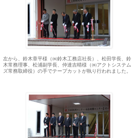
左から、鈴木章平様（㈱鈴木工務店社長）、松田学長、鈴
木常務理事、松浦副学長、仲達吉晴様（㈱アクトシステム
ズ常務取締役）の手でテープカットが執り行われました。