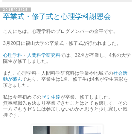
2015/03/25
卒業式・修了式と心理学科謝恩会
こんにちは。心理学科のブログメンバーの金平です。
3月20日に福山大学の卒業式・修了式が行われました。
心理学科
・
人間科学研究科
では、32名が卒業し、4名の大学
院生が修了しました。
また、心理学科・人間科学研究科は学業や地域での
社会活
動が盛ん
であり、卒業生は1名、修了生は4名が学生表彰を
頂きました。
私は今年初めての
ゼミ生達
が卒業、修了しました。
無事就職先も決まり卒業できたことはとても嬉しく、その
一方でもうゼミには参加しないのかと思うと少し寂しい気
持です。