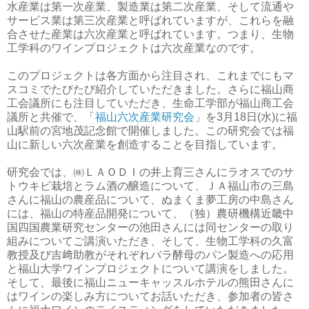
水産業は第一次産業、製造業は第二次産業、そして流通や
サービス業は第三次産業と呼ばれていますが、これらを融
合させた産業は六次産業と呼ばれています。つまり、生物
工学科のワインプロジェクトは六次産業なのです。
このプロジェクトは各方面から注目され、これまでにもマ
スコミでたびたび紹介していただきました。さらに福山商
工会議所にも注目していただき、生命工学部が福山商工会
議所と共催で、「
福山六次産業研究会
」を3月18日(水)に福
山駅前の宮地茂記念館で開催しました。この研究会では福
山に新しい六次産業を創造することを目指しています。
研究会では、㈱ＬＡＯＤＩの井上育三さんにラオスでのサ
トウキビ栽培とラム酒の醸造について、ＪＡ福山市の三島
さんに福山の農産品について、ぬまくま夢工房の中島さん
には、福山の特産品開発について、（独）農研機構近畿中
国四国農業研究センターの池田さんには同センターの取り
組みについてご講演いただき、そして、生物工学科の久富
教授及び吉﨑助教がそれぞれバラ酵母のパン製造への応用
と福山大学ワインプロジェクトについて講演をしました。
そして、最後に福山ニューキャッスルホテルの熊田さんに
はワインの楽しみ方についてお話いただき、参加者の皆さ