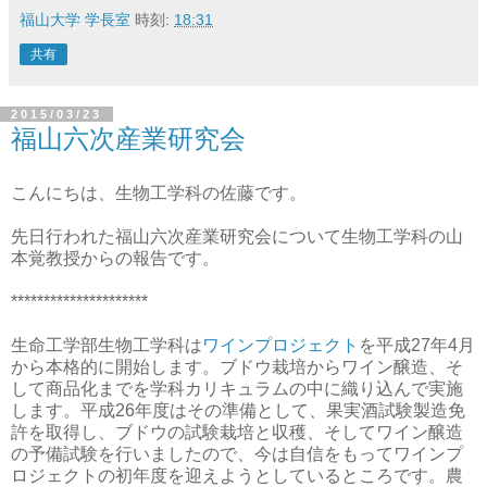
福山大学 学長室
時刻:
18:31
共有
2015/03/23
福山六次産業研究会
こんにちは、生物工学科の佐藤です。
先日行われた福山六次産業研究会について生物工学科の山
本覚教授からの報告です。
*********************
生命工学部生物工学科は
ワインプロジェクト
を平成27年4月
から本格的に開始します。ブドウ栽培からワイン醸造、そ
して商品化までを学科カリキュラムの中に織り込んで実施
します。平成26年度はその準備として、果実酒試験製造免
許を取得し、ブドウの試験栽培と収穫、そしてワイン醸造
の予備試験を行いましたので、今は自信をもってワインプ
ロジェクトの初年度を迎えようとしているところです。農