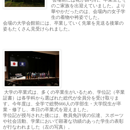
のご家族を出迎えていました。より
華やかだったのは、会場内の女子学
生の着物や袴姿でした。
会場の大学会館前には、卒業していく先輩を見送る後輩 の
姿もたくさん見受けられました。
大学の卒業式は、多くの卒業生がいるため、
学位記（卒業
証書）は各学科から選ばれた総代が全員分を受け取りま
す。
今年度は、全学で総勢
666
人の学部生・大学院生が卒
業・修了し、本日の卒業式を迎えました。
学位記が授与された後には、教員免許状の伝達、スポーツ
や社会活動、学業において顕著な功績のあった学生の表彰
が行なわれました（左の写真）。