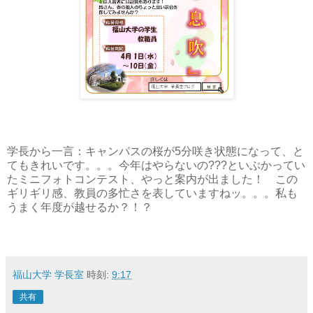
学長から一言：キャンパスの桜が5分咲き状態になって、と
てもきれいです。。。今年はやらないの???といぶかってい
たミニフォトコンテスト、やっと案内が出ました！ この
ギリギリ感、教員の多忙さを表していますねッ。。。私も
うまく年度が越せるか？！？
福山大学 学長室
時刻:
9:17
共有