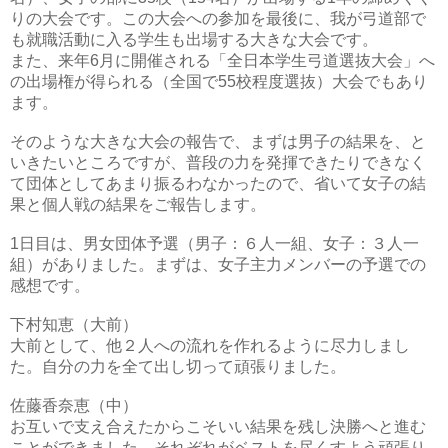
りの大会です。この大会への参加を最後に、我が弓道部で
も就職活動に入る学生も出場する大きな大会です。
また、来年6月に開催される「全日本学生弓道選抜大会」へ
の出場権が得られる（全国で55校程度選抜）大会でもあり
ます。
そのような大きな大会の報告で、まずは男子の結果を、と
いきたいところですが、普段の力を発揮できたりできなく
て団体としてあまり振るわなかったので、省いて女子の結
果と個人戦の結果をご報告します。
1日目は、男女団体予選（男子：６人一組、女子：３人一
組）がありました。まずは、女子主力メンバーの予選での
感想です。
下村知恵（大前）
大前として、他２人への流れを作れるように尽力しまし
た。自分の力を全て出し切って頑張りました。
佐藤香奈恵（中）
お互いで支え合えたからこそいい結果を残し決勝へと進む
ことができました。それぞれがベストを尽くすよう頑張り