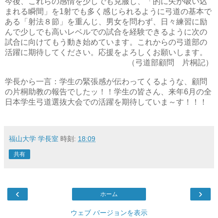
今後、これらの感情を少しでも克服し、「的に矢が吸い込
まれる瞬間」を1射でも多く感じられるように弓道の基本で
ある「射法８節」を重んじ、男女を問わず、日々練習に励
んで少しでも高いレベルでの試合を経験できるように次の
試合に向けてもう動き始めています。これからの弓道部の
活躍に期待してください。応援をよろしくお願いします。
（弓道部顧問 片桐記）
学長から一言：学生の緊張感が伝わってくるような、顧問
の片桐助教の報告でしたッ！！学生の皆さん、来年6月の全
日本学生弓道選抜大会での活躍を期待していま～す！！！
福山大学 学長室
時刻:
18:09
共有
‹
›
ホーム
ウェブ バージョンを表示