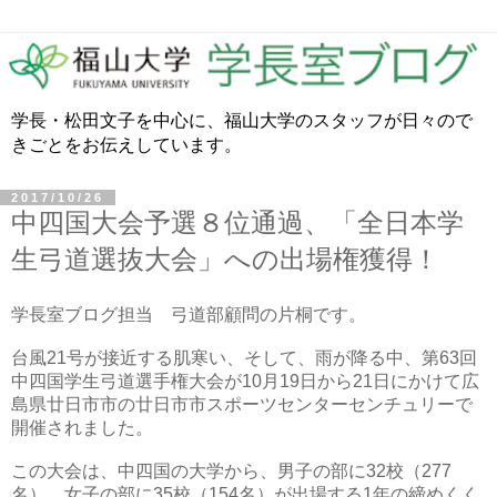
学長・松田文子を中心に、福山大学のスタッフが日々ので
きごとをお伝えしています。
2017/10/26
中四国大会予選８位通過、「全日本学
生弓道選抜大会」への出場権獲得！
学長室ブログ担当 弓道部顧問の片桐です。
台風21号が接近する肌寒い、そして、雨が降る中、第63回
中四国学生弓道選手権大会が10月19日から21日にかけて広
島県廿日市市の廿日市市スポーツセンターセンチュリーで
開催されました。
この大会は、中四国の大学から、男子の部に32校（277
名）、女子の部に35校（154名）が出場する1年の締めくく