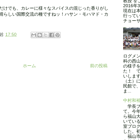
教授 を
2016
だけでも、カレーに様々なスパイスの混じった香りがし
現在は本
晴らしい国際交流の種ですねッ！ハサン・モハマド・カ
行ってい
チョーサ
刻:
17:50
ログメン
科の西
ホーム
前の投稿
の様子
た！ 
いします
（土）
民館で
ま...
中村和
学長ブ
て。今年
ら福山
いてい
室ブロ
した。
福山市