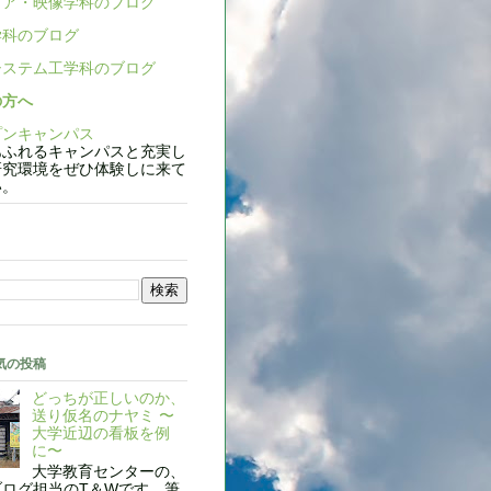
ア・映像学科のブログ
科のブログ
ステム工学科のブログ
の方へ
ンキャンパス
ふれるキャンパスと充実し
研究環境をぜひ体験しに来て
い。
気の投稿
どっちが正しいのか、
送り仮名のナヤミ 〜
大学近辺の看板を例
に〜
大学教育センターの、
ブログ担当のT＆Wです。筆