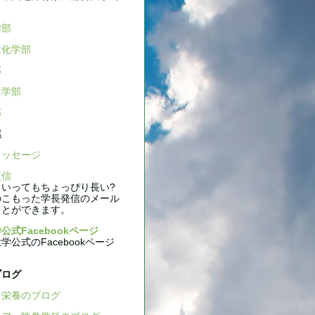
学部
文化学部
部
工学部
部
連
ッセージ
信
いってもちょっぴり長い?
のこもった学長発信のメール
ことができます。
公式Facebookページ
公式のFacebookページ
ブログ
栄養のブログ