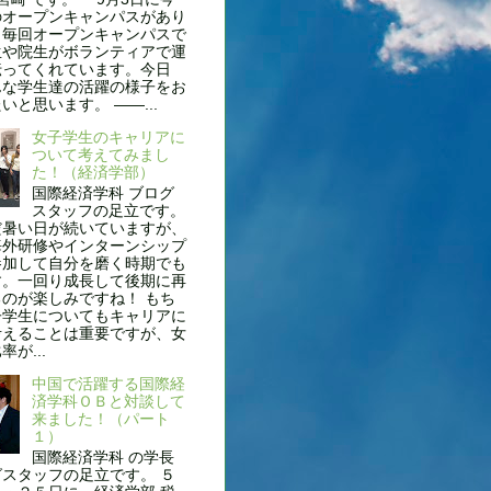
のオープンキャンパスがあり
。毎回オープンキャンパスで
生や院生がボランティアで運
伝ってくれています。今日
んな学生達の活躍の様子をお
いと思います。 ——...
女子学生のキャリアに
ついて考えてみまし
た！（経済学部）
国際経済学科 ブログ
スタッフの足立です。
だ暑い日が続いていますが、
海外研修やインターンシップ
参加して自分を磨く時期でも
す。一回り成長して後期に再
のが楽しみですね！ もち
子学生についてもキャリアに
考えることは重要ですが、女
が...
中国で活躍する国際経
済学科ＯＢと対談して
来ました！（パート
１）
国際経済学科 の学長
スタッフの足立です。 ５