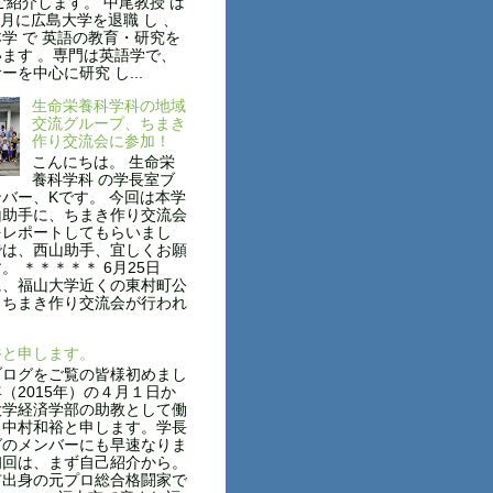
ご紹介します。 中尾教授 は
年3月に広島大学を退職 し 、
学 で 英語の教育・研究を
ます 。専門は英語学で、
ーを中心に研究 し...
生命栄養科学科の地域
交流グループ、ちまき
作り交流会に参加！
こんにちは。 生命栄
養科学科 の学長室ブ
バー、Kです。 今回は本学
山助手に、ちまき作り交流会
をレポートしてもらいまし
では、西山助手、宜しくお願
。 ＊＊＊＊＊ 6月25日
に、福山大学近くの東村町公
、ちまき作り交流会が行われ
裕と申します。
ログをご覧の皆様初めまし
（2015年）の４月１日か
大学経済学部の助教として働
る中村和裕と申します。学長
グのメンバーにも早速なりま
初回は、まず自己紹介から。
出身の元プロ総合格闘家で