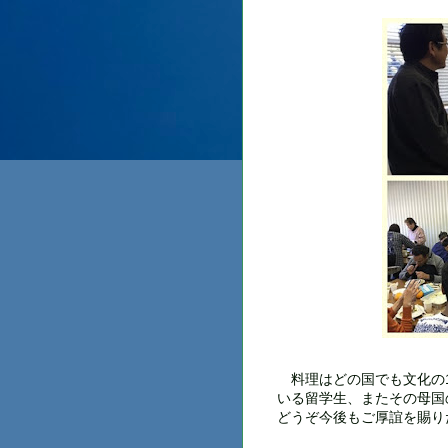
料理はどの国でも文化の1
いる留学生、またその母国
どうぞ今後もご厚誼を賜り