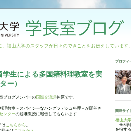
に、福山大学のスタッフが日々のできごとをお伝えしています
プロフィ
留学生による多国籍料理教室を実
ター）
室ブログメンバーの
国際交流課
神原です。
料理教室－スパイシーなバングラデシュ料理－が開催さ
関連サイ
センター
の趙准教授に報告してもらいます！
福山大
全5学部
子は
こちらから
。
を擁す
の様子は
こちらから
。