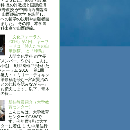
・２５日に、経済学部 税
科 長の許教授と国際経済
萩野教授 が中国山西省臨汾
 山西師範大学 を訪問し、
学への留学の説明や志願者面
ました。 その際、本学国
科出身で山西師範...
「文化フォーラム
2016」第1回。キーワ
ードは「詩人たちの自
筆原稿」 と「蜂鳥」
人間文化学科 の学長
グメンバー、Sです。こんに
今回は、5月28日に行われた
フォーラム 2016 」第1回
の魅力：エミリー・ディキン
自筆原稿を読む─宮沢賢治の
稿との比較を試みながら─」
てお伝えします。以下、青木
報...
新任教員紹介（大学教
育センター）
こんにちは。大学教育
センターのT&Wで
す。今年度4月に大学
ターに着任 し た中尾佳行