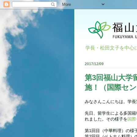
学長・松田文子を中心
2017/12/09
第3回福山大学
施！（国際セン
みなさんこんにちは。学長
先日、留学生による多国籍
れました。その様子を
国際
第1回目（中華料理）の様
第2回目（ベトナム料理）