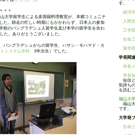
す。
＊＊＊
経済
福山大学留学生による多国籍料理教室が、本郷コミュニテ
人間
した。師走の忙しい時期にもかかわらず、日本人の参加
学校のバングラデシュ人留学生及び本学の留学生を合わ
工学
ました。ありがとうございました。
生命
、バングラデシュからの留学生、ハサン・モハマド・カ
薬学
ートシステム学科
3年次生）でした。
学長関
学長メ
学長短
短信と
気持ち
を読む
福山大学
福山大学
です。
大学発
生命と