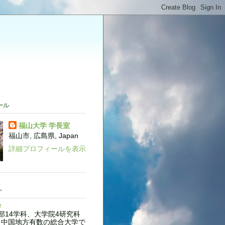
。
ール
福山大学 学長室
福山市, 広島県, Japan
詳細プロフィールを表示
ト
学
14学科、大学院4研究科
る中国地方有数の総合大学で