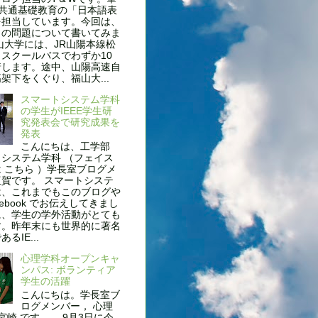
、共通基礎教育の「日本語表
を担当しています。今回は、
名の問題について書いてみま
山大学には、JR山陽本線松
スクールバスでわずか10
着します。途中、山陽高速自
架下をくぐり、福山大...
スマートシステム学科
の学生がIEEE学生研
究発表会で研究成果を
発表
こんにちは、工学部
システム学科 （フェイス
 こちら ）学長室ブログメ
賀です。 スマートシステ
は、これまでもこのブログや
cebook でお伝えしてきまし
に、学生の学外活動がとても
す。昨年末にも世界的に著名
るIE...
心理学科オープンキャ
ンパス: ボランティア
学生の活躍
こんにちは。学長室ブ
ログメンバー， 心理
 宮崎 です。 9月3日に今