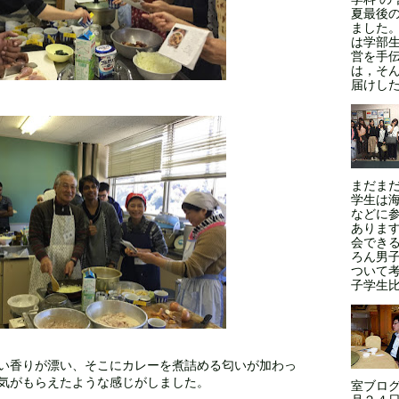
夏最後
ました
は学部
営を手
は，そ
届けした
まだま
学生は
などに
ありま
会できる
ろん男
ついて
子学生比率
い香りが漂い、そこにカレーを煮詰める匂いが加わっ
気がもらえたような感じがしました。
室ブログ