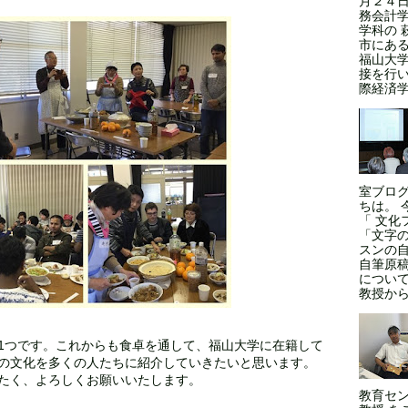
月２４日
務会計学
学科の 
市にある
福山大
接を行い
際経済学
室ブロ
ちは。 
「 文化
「文字
スンの
自筆原
につい
教授からの
つです。これからも食卓を通して、福山大学に在籍して
の文化を多くの人たちに紹介していきたいと思います。
たく、よろしくお願いいたします。
教育セン