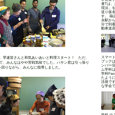
者Tは
現法」
送り仮
す。 福
永駅から
分で到
動車道高
スマート
、早速皆さんと和気あいあいと料理スタート！ ただ、
ブックは
て、みんなはやや苦戦気味でした。ハサン君は引っ張り
ンバー伍
を回りながら、みんなに指導しました。
ム学科
学科Fa
たよう
活発で
な学会であ
学科 の