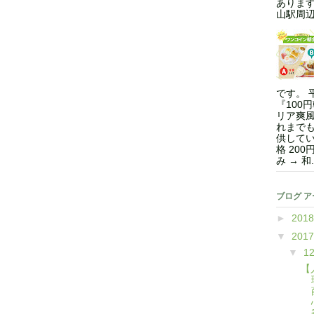
ありま
山駅周辺.
です。 
『100
リア爽風
れまで
供してい
格 200
み → 和.
ブログ 
►
201
▼
201
▼
1
【