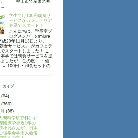
す。 福山市で産まれ福
..
学生向け100円朝食サ
ービスがカフェテリア
爽風でスタート！
こんにちは、学長室ブ
ログメンバーのmiura
平成29年11月13日より、
円朝食サービス』 がカフェテ
でスタートしました！ こ
も本学では朝食サービスを提
ましたが、この度、 ・価
円 → 100円 ・和食セットの
..
アーカイブ
8
(64)
7
(366)
2月
(38)
人間科学研究科】心
理臨床学専攻1年の
薛小凡さんが，日本
心理学会学術大会優
秀賞を受賞！