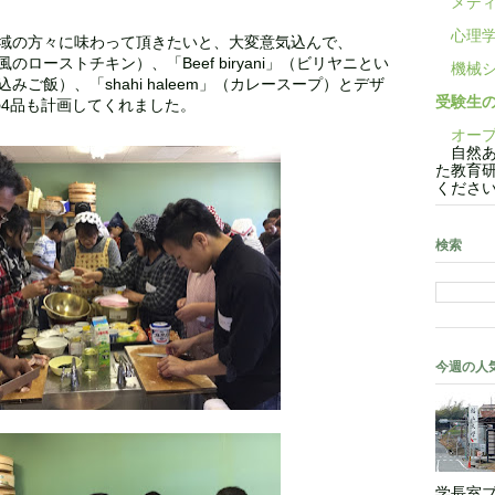
メディ
心理学
域の方々に味わって頂きたいと、大変意気込んで、
カレー風のローストチキン）、「Beef biryani」（ビリヤニとい
機械シ
ご飯）、「shahi haleem」（カレースープ）とデザ
受験生
i」の4品も計画してくれました。
オープ
自然あ
た教育
くださ
検索
今週の人
学長室