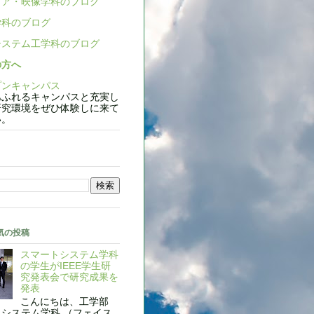
ア・映像学科のブログ
科のブログ
ステム工学科のブログ
の方へ
ンキャンパス
ふれるキャンパスと充実し
研究環境をぜひ体験しに来て
い。
気の投稿
スマートシステム学科
の学生がIEEE学生研
究発表会で研究成果を
発表
こんにちは、工学部
システム学科 （フェイス