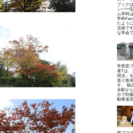
ブックは
ンバー伍
ム学科
学科Fa
たよう
活発で
な学会であ
学長室
者Tは
現法」
送り仮
す。 福
永駅から
分で到
動車道高
室ブログ