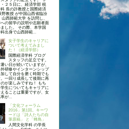
・２５日に、経済学部 税
科 長の許教授と国際経済
萩野教授 が中国山西省臨汾
 山西師範大学 を訪問し、
学への留学の説明や志願者面
ました。 その際、本学国
科出身で山西師範...
女子学生のキャリアに
ついて考えてみまし
た！（経済学部）
国際経済学科 ブログ
スタッフの足立です。
だ暑い日が続いていますが、
海外研修やインターンシップ
参加して自分を磨く時期でも
す。一回り成長して後期に再
のが楽しみですね！ もち
子学生についてもキャリアに
考えることは重要ですが、女
が...
「文化フォーラム
2016」第1回。キーワ
ードは「詩人たちの自
筆原稿」 と「蜂鳥」
人間文化学科 の学長