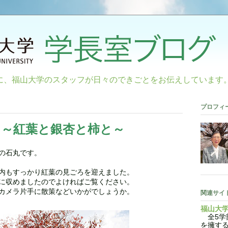
に、福山大学のスタッフが日々のできごとをお伝えしています
プロフィ
ス～紅葉と銀杏と柿と～
の石丸です。
内もすっかり紅葉の見ごろを迎えました。
に収めましたのでよければご覧ください。
カメラ片手に散策などいかがでしょうか。
関連サイ
福山大
全5学部
を擁す