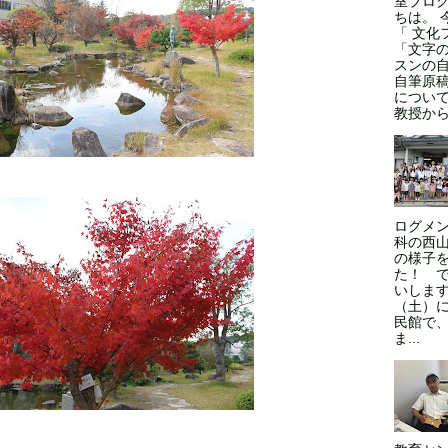
室ブロ
ちは。 
「 文化
「文字
スンの
自筆原
につい
教授からの
ログメン
科の西
の様子
た！ 
いします
（土）
民館で
ま...