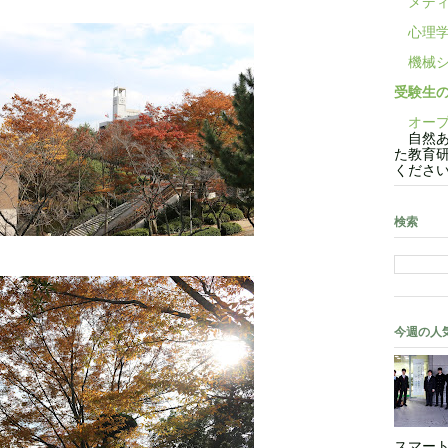
メディ
心理学
機械シ
受験生
オープ
自然あ
た教育
くださ
検索
今週の人
スマート