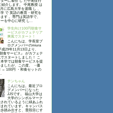
ターに着任 し た中尾佳行
ご紹介します。 中尾教授 は
年3月に広島大学を退職 し 、
学 で 英語の教育・研究を
ます 。専門は英語学で、
ーを中心に研究 し...
学生向け100円朝食サ
ービスがカフェテリア
爽風でスタート！
こんにちは、学長室ブ
ログメンバーのmiura
平成29年11月13日より、
円朝食サービス』 がカフェテ
でスタートしました！ こ
も本学では朝食サービスを提
ましたが、この度、 ・価
円 → 100円 ・和食セットの
..
テンちゃん
こんにちは。最近ブロ
グメンバーになった
JJSです。 福山大学は
大学のシンボルマーク
徴されているように緑あふれ
囲まれています。キャンパス
一歩踏み出すと、普段目にす