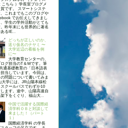
 こちら ）学長室ブログメ
賀です。 スマートシステ
は、これまでもこのブログや
cebook でお伝えしてきまし
に、学生の学外活動がとても
す。昨年末にも世界的に著名
るIE...
どっちが正しいのか、
送り仮名のナヤミ 〜
大学近辺の看板を例
に〜
大学教育センターの、
ブログ担当のT＆Wです。筆
、共通基礎教育の「日本語表
を担当しています。今回は、
名の問題について書いてみま
山大学には、JR山陽本線松
スクールバスでわずか10
着します。途中、山陽高速自
架下をくぐり、福山大...
中国で活躍する国際経
済学科ＯＢと対談して
来ました！（パート
１）
国際経済学科 の学長
スタッフの足立です。 ５