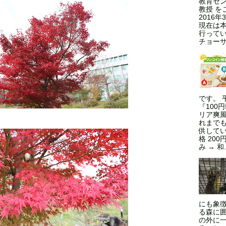
教育セン
教授 を
2016
現在は本
行ってい
チョーサ
です。 
『100
リア爽風
れまで
供してい
格 200
み → 和.
にも象
る森に
の外に