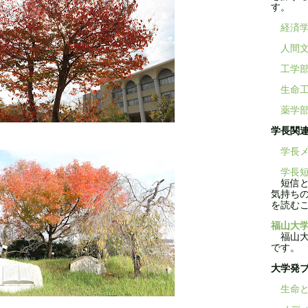
す。
経済
人間
工学
生命
薬学
学長関
学長メ
学長短
短信と
気持ち
を読む
福山大学
福山大学
です。
大学発
生命と