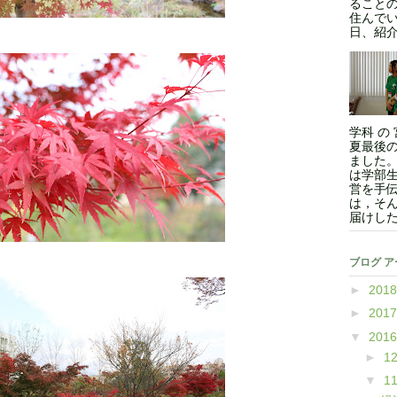
ること
住んでい
日、紹介
学科 の
夏最後
ました
は学部
営を手
は，そ
届けした
ブログ 
►
201
►
201
▼
201
►
1
▼
1