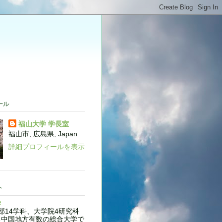
。
ール
福山大学 学長室
福山市, 広島県, Japan
詳細プロフィールを表示
ト
学
14学科、大学院4研究科
る中国地方有数の総合大学で