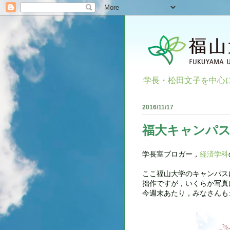
学長・松田文子を中心
2016/11/17
福大キャンパ
学長室ブロガー，
経済学科
ここ福山大学のキャンパス
拙作ですが，いくらか写真
今週末あたり，みなさんも