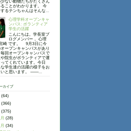
の少ない動物たちがたくさん
ることがわかります。 今
するテンちゃんはそんな...
心理学科オープンキャ
ンパス: ボランティア
学生の活躍
こんにちは。学長室ブ
ログメンバー， 心理
 宮崎 です。 9月3日に今
のオープンキャンパスがあり
。毎回オープンキャンパスで
生や院生がボランティアで運
伝ってくれています。今日
んな学生達の活躍の様子をお
いと思います。 ——...
アーカイブ
8
(64)
7
(366)
6
(375)
2月
(28)
1月
(34)