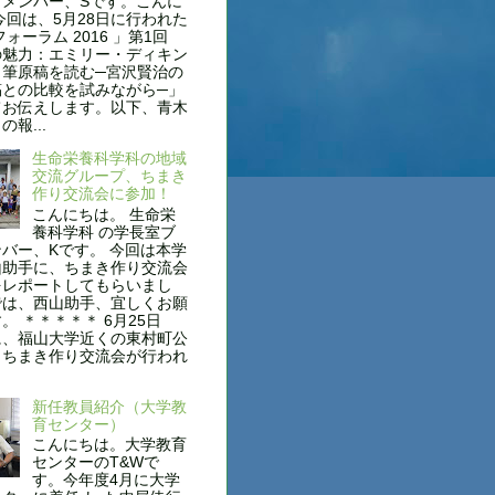
グメンバー、Sです。こんに
今回は、5月28日に行われた
フォーラム 2016 」第1回
の魅力：エミリー・ディキン
自筆原稿を読む─宮沢賢治の
稿との比較を試みながら─」
てお伝えします。以下、青木
報...
生命栄養科学科の地域
交流グループ、ちまき
作り交流会に参加！
こんにちは。 生命栄
養科学科 の学長室ブ
バー、Kです。 今回は本学
山助手に、ちまき作り交流会
をレポートしてもらいまし
では、西山助手、宜しくお願
。 ＊＊＊＊＊ 6月25日
に、福山大学近くの東村町公
、ちまき作り交流会が行われ
新任教員紹介（大学教
育センター）
こんにちは。大学教育
センターのT&Wで
す。今年度4月に大学