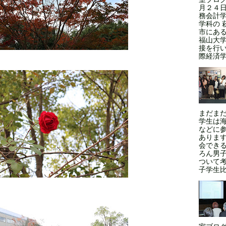
月２４日
務会計学
学科の 
市にある
福山大
接を行い
際経済学
まだま
学生は
などに
ありま
会できる
ろん男
ついて
子学生比率