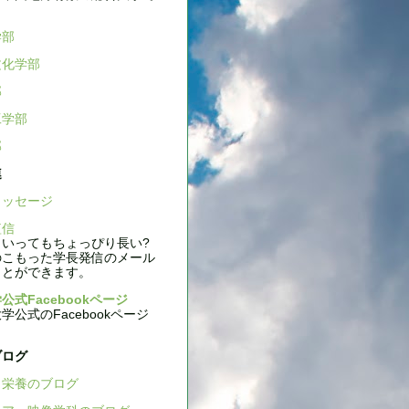
学部
文化学部
部
工学部
部
連
ッセージ
信
いってもちょっぴり長い?
のこもった学長発信のメール
ことができます。
公式Facebookページ
公式のFacebookページ
ブログ
栄養のブログ