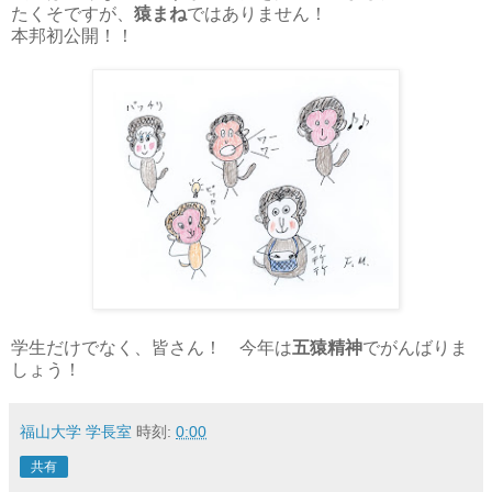
たくそですが、
猿まね
ではありません！
本邦初公開！！
学生だけでなく、皆さん！ 今年は
五猿精神
でがんばりま
しょう！
福山大学 学長室
時刻:
0:00
共有