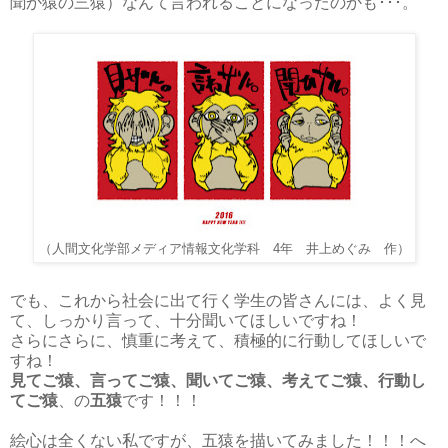
聞か猿の三猿）なんて言われることになったのかも･･･。
（人間文化学部メディア情報文化学科 4年 井上めぐみ 作）
でも、これから社会に出て行く学生の皆さんには、よく見
て、しっかり言って、十分聞いてほしいですね！
さらにさらに、慎重に考えて、積極的に行動してほしいで
すね！
見てご猿、言ってご猿、聞いてご猿、考えてご猿、行動し
てご猿
、の
五猿
です！！！
絵心は全くない私ですが、五猿を描いてみました！！！へ