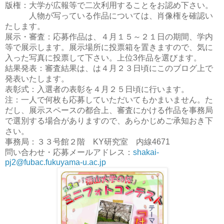
版権：大学が広報等で二次利用することをお認め下さい。
人物が写っている作品については、肖像権を確認い
たします。
展示・審査：応募作品は、４月１５～２１日の期間、学内
等
で展示します。展示場所に投票箱を置きますので、気に
入った写真に投票して下さい。上位
作品を選びます。
3
結果発表：審査結果は、は４月２３日頃にこのブログ上で
発表いたします。
表彰式：入選者の表彰を４月２５日頃に行います。
注：一人で何枚も応募していただいてもかまいません。た
だし、展示スペースの都合上、審査にかける作品を事務局
で選別する場合がありますので、あらかじめご承知おき下
さい。
事務局：３３号館２階
研究室 内線
KY
4671
問い合わせ・応募メールアドレス：
shakai-
pj2@fubac.fukuyama-u.ac.jp