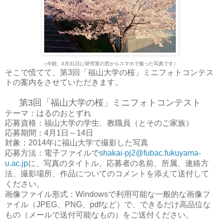
（今朝、3月31日に研究室の窓からスマホで撮った写真です）
そこで慌てて、第3回「福山大学の桜」ミニフォトコンテス
トの案内をさせていただきます。
第3回「福山大学の桜」ミニフォトコンテスト
テーマ：はるのおとずれ
応募資格：福山大学の学生、教職員（とそのご家族）
応募期間：4月1日～14日
対象：2014年に福山大学で撮影した写真
応募方法：電子ファイルで
shakai-pj2@fubac.fukuyama-
に、写真のタイトル、応募者の名前、所属、連絡方
u.ac.jp
法、撮影場所、作品についてのコメントを添えて送付して
ください。
画像ファイル形式：
で利用可能な一般的な画像フ
Windows
ァイル（
、
、
など）で、できるだけ高品位な
JPEG
PNG
pdf
もの（メールで送付可能なもの）をご送付ください。