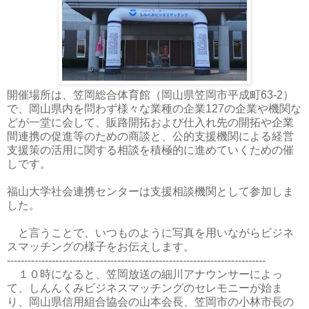
開催場所は、笠岡総合体育館（岡山県笠岡市平成町63-2）
で、岡山県内を問わず様々な業種の企業127の企業や機関な
どが一堂に会して、販路開拓および仕入れ先の開拓や企業
間連携の促進等のための商談と、公的支援機関による経営
支援策の活用に関する相談を積極的に進めていくための催
しです。
福山大学社会連携センターは支援相談機関として参加しま
した。
と言うことで、いつものように写真を用いながらビジネ
スマッチングの様子をお伝えします。
---------------------------------------------------------------------------
１０時になると、笠岡放送の細川アナウンサーによっ
て、しんんくみビジネスマッチングのセレモニーが始ま
り、岡山県信用組合協会の山本会長、笠岡市の小林市長の