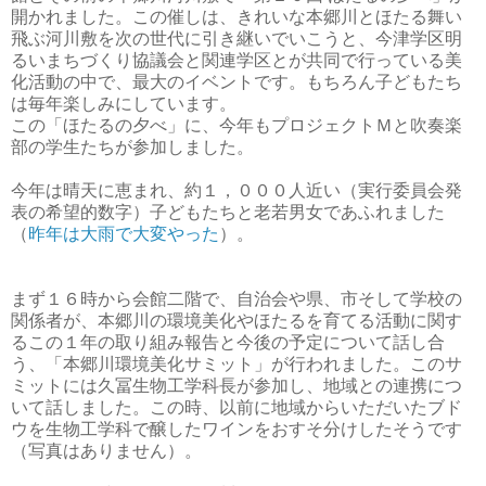
開かれました。この催しは、きれいな本郷川とほたる舞い
飛ぶ河川敷を次の世代に引き継いでいこうと、今津学区明
るいまちづくり協議会と関連学区とが共同で行っている美
化活動の中で、最大のイベントです。もちろん子どもたち
は毎年楽しみにしています。
この「ほたるの夕べ」に、今年もプロジェクトＭ
と吹奏楽
部の学生たちが参加しました。
今年は晴天に恵まれ、約１，０００
人近い（実行委員会発
表の希望的数字）子どもたちと老若男女であふれました
（
昨年は大雨で大変やった
）。
まず１６時か
ら会館二階で、自治会や県、市そして学校の
関係者が、本郷川の環境美化やほたるを育てる活動に関す
るこの１
年の取り組み報告と今後の予定について話し合
う、「本郷川環境美化サミット」が行われました。このサ
ミットには久冨生物工学科長が参加し、地域との連携につ
いて話しました。この時、以前に地域からいただいたブド
ウを生物工学科で醸したワインをおすそ分けしたそうです
（写真はありません）。