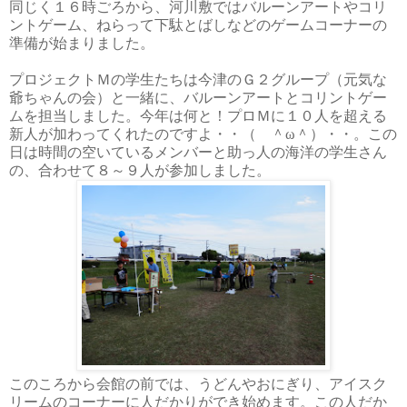
同じく１６
時ごろから、河川敷ではバルーンアートやコリ
ントゲーム、ねらって下駄とばしなどのゲームコーナーの
準備が始まりました。
プロジェクトＭ
の学生たちは今津のＧ２
グループ（元気な
爺ちゃんの会）と一緒に、バルーンアートとコリントゲー
ムを担当しました。今年は何と！プロＭ
に１０
人を超える
新人が加わってくれたのですよ・・（ ＾ω＾）・・。この
日は時間の空いているメンバーと助っ人の海洋の学生さん
の、合わせて８
～９
人が参加しました。
このころから会館の前では、うどんやおにぎり、アイスク
リームのコーナーに人だかりができ始めます。この人だか