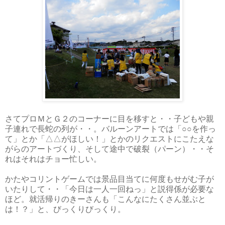
さてプロＭ
とＧ２
のコーナーに目を移すと・・子どもや親
子連れで長蛇の列が・・。バルーンアートでは「○○を作っ
て」とか「△△がほしい！」とかのリクエストにこたえな
がらのアートづくり、そして途中で破裂（パーン）・・そ
れはそれはチョー忙しい。
かたやコリントゲームでは景品目当てに何度もせがむ子が
いたりして・・「今日は一人一回ねっ」と説得係が必要な
ほど。就活帰りのきーさんも「こんなにたくさん並ぶと
は！？」と、びっくりびっくり。