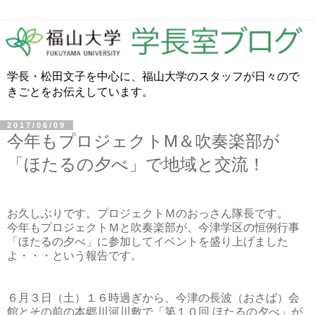
学長・松田文子を中心に、福山大学のスタッフが日々ので
きごとをお伝えしています。
2017/06/09
今年もプロジェクトM＆吹奏楽部が
「ほたるの夕べ」で地域と交流！
お久しぶりです。プロジェクトＭ
のおっさん隊長です。
今年もプロジェクトＭ
と吹奏楽部が、今津学区の恒例行事
「ほたるの夕べ」に参加してイベントを盛り上げました
よ・・・という報告です。
６月３
日（土）１６
時過ぎから、今津の長波（おさば）会
館とその前の本郷川河川敷で「第１０
回
ほたるの夕べ」が