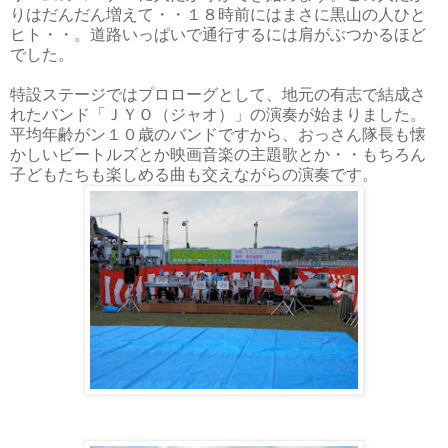
りはだんだん増えて・・１８
時前にはまさに黒山の人ひと
ヒト・・。道路いっぱいで通行するには肩がぶつかるほど
でした。
特設ステージではプロローグとして、地元の有志で結成さ
れたバンド「ＪＹＯ
（ジャオ）」の演奏が始まりました。
平均年齢がン１０
歳のバンドですから、おっさん隊長も懐
かしいビートルズとか映画音楽の主題歌とか・・もちろん
子どもたちも楽しめる曲も交えながらの演奏です。