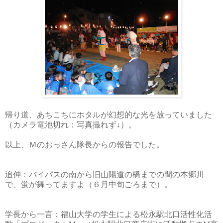
帰り道、あちこちにホタルが幻想的な光を放っていました
（カメラ電池切れ：写真撮れず↓）。
以上、Ｍ
のおっさん隊長からの報告でした。
追伸：バイパスの南から旧山陽道の橋までの間の本郷川
で、蛍が舞ってますよ（６
月中旬ごろまで）。
学長から一言：福山大学の学生による松永駅北口活性化活