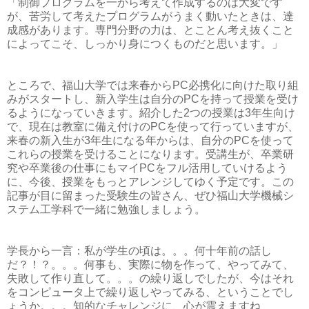
「制御プログラムを一から考えて作成するのは大変です
が、苦労して考えたプログラムがうまく動いたときは、達
成感があります。専門分野の力は、とことん考え抜くこと
によってこそ、しっかり身につくものだと思います。」
ところで、福山大学では来春からPC必携化に向けた取り組
みがスタートし、新入学生は自分のPCを持って授業を受け
るようになっていきます。紹介した2つの授業は3年生向け
で、現在は教室に備え付けのPCを使って行っていますが、
来春の新入生が3年生になる年からは、自分のPCを使って
これらの授業を受けることになります。受講生が、卒業研
究や卒業後の仕事にもマイPCをフル活用していけるよう
に、今後、授業をもっとアレンジしてゆく予定です。この
記事が目に留まった受験生の皆さん、ぜひ福山大学機械シ
ステム工学科で一緒に勉強しましょう。
学長から一言：私が学生の頃は。。。何十年前の話し
だ？！？。。。何事も、実際に物を作って、やってみて、
失敗して作り直して。。。の繰り返しでしたが、今はそれ
をコンピュータ上で繰り返しやってみる、ということでし
ょうか。。。知的なチャレンジに、心が震えますね