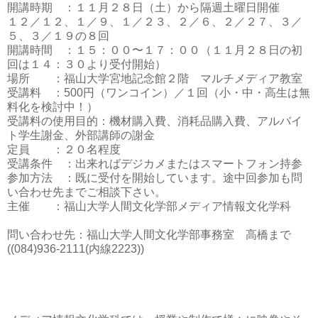
開講時期 ：１１月２８日（土）から隔週土曜日開催
１２／１２、１／９、１／２３、２／６、２／２７、３／
５、３／１９の８回
開講時間 ：１５：００〜１７：００（１１月２８日の初
回は１４：３０より受付開始）
場所 ：福山大学宮地記念館２階 マルチメディア教室
受講料 ：500円（ワンコイン）／１回（小・中・高生は無
料化を検討中！）
受講料の使用目的：機材購入費、消耗品購入費、アルバイ
ト学生謝金、外部講師の謝金
定員 ：２０名程度
受講条件 ：出来ればデジカメまたはスマートフォン持参
参加方法 ：既に受付を開始しています。途中回参加も問
い合わせ先までご相談下さい。
主催 ：福山大学人間文化学部メディア情報文化学科
問い合わせ先：福山大学人間文化学部事務室 高橋まで
((084)936-2111(内線2223))