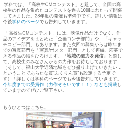
学科では、「高校生CMコンテスト」と題して、全国の高
校生の作品を集めたコンテストを過去10回にわたって開催
してきました。28年度の開催も準備中です。詳しい情報は
今後
学科のページ
でも告知していきます。
「高校生CMコンテスト」には、映像作品だけでなく、作
品のアイデアをまとめた「企画コンテ部門」や、「キャッ
チコピー部門」もあります。また次回の募集からは昨年ま
での写真部門を「写真/ポスター部門」として再編。応募で
きる作品の幅をひろげます。『
地域の魅力を発信
』と題し
て、高校生のみなさんからの力作をお待ちしております
（そして、福山大学近隣地域もぜひ盛り上げていきたい…
ということであらたな賞“ふくりん賞”も設定する予定で
す）！詳しくは学科のページでも今後告知していきます。
今年度までの受賞作（力作ぞろいです！！）なども掲載
し
ていますのでぜひご覧下さい。
もうひとつはこちら。