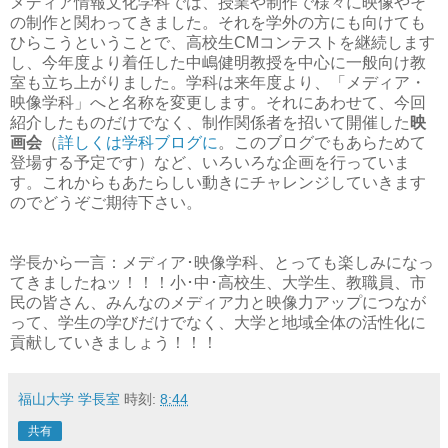
メディア情報文化学科では、授業や制作で様々に映像やそ
の制作と関わってきました。それを学外の方にも向けても
ひらこうということで、高校生CMコンテストを継続します
し、今年度より着任した中嶋健明教授を中心に一般向け教
室も立ち上がりました。学科は来年度より、「メディア・
映像学科」へと名称を変更します。それにあわせて、今回
紹介したものだけでなく、制作関係者を招いて開催した
映
画会
（
詳しくは学科ブログに
。このブログでもあらためて
登場する予定です）など、いろいろな企画を行っていま
す。これからもあたらしい動きにチャレンジしていきます
のでどうぞご期待下さい。
学長から一言：メディア･映像学科、とっても楽しみになっ
てきましたねッ！！！小･中･高校生、大学生、教職員、市
民の皆さん、みんなのメディア力と映像力アップにつなが
って、学生の学びだけでなく、大学と地域全体の活性化に
貢献していきましょう！！！
福山大学 学長室
時刻:
8:44
共有