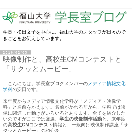
学長・松田文子を中心に、福山大学のスタッフが日々ので
きごとをお伝えしています。
2016/02/03
映像制作と、高校生CMコンテストと
「サクッとムービー」
こんにちは。学長室ブログメンバーの
メディア情報文化
学科
の安田です。
来年度からメディア情報文化学科が「メディア・映像学
科」と名前をかえます。名前がかわる前から、学科では映
像に関連した動きがいろいろとあります。全てを紹介した
いのですがここでは厳選、
学生の映像制作活動
と、来年度
の
高校生CMコンテスト
情報と、一般向け映像制作講座「
サ
クッとムービー
」の紹介を。