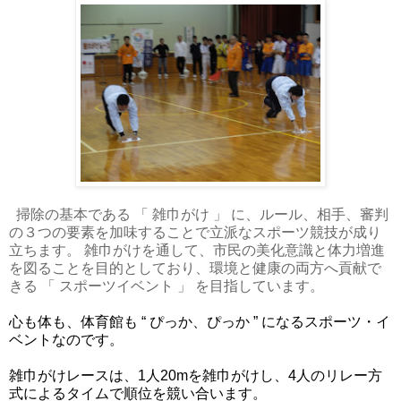
掃除の基本である 「 雑巾がけ 」 に、ルール、相手、
審判
の３つの要素を加味することで立派なスポーツ競技が成り
立ち
ます。 雑巾がけを通して、
市民の美化意識と体力増進
を図ることを目的としており、
環境と健康の両方へ貢献で
きる 「 スポーツイベント 」
を目指しています。
心も体も、体育館も “ ぴっか、ぴっか ”
になるスポーツ・イ
ベントなのです。
雑巾がけレースは、1人20mを雑巾がけし、4人のリレー方
式によるタイムで順位を競い合います。