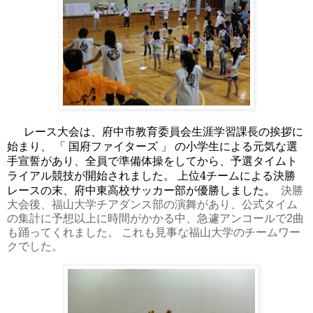
レース大会は、府中市教育委員会生涯学習課長の挨拶に
国府ファイターズ 」 の小学生による元気な選
始まり、
「
手宣誓があり、
全員で準備体操をしてから、
予選タイムト
ライアル競技が開始されました。
上位4チームによる決勝
レースの末、
府中東高校サッカー部が優勝しました。
決勝
大会後、福山大学チアダンス部の演舞があり、
公式タイム
の集
計に予想以上に時間がかかる中、
急遽アンコールで2曲
も踊ってくれました。
これも見事な福山大学のチームワー
クでした。