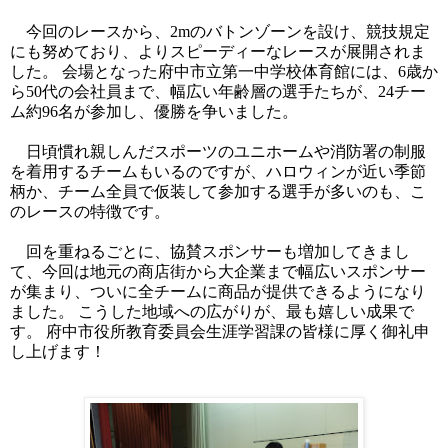
今回のレースから、2mのバトンゾーンを設け、競技規定
にも努めており、よりスピーディーなレースが展開されま
した。 会場となった府中市立第一中学校体育館には、6歳か
ら50代の会社員まで、幅広い年齢層の選手たちが、24チー
ム約96名が参加し、優勝を争いました。
日頃慣れ親しんだスポーツのユニホームや消防署の制服
を着用するチームもいるのですが、ハロウィンが近い季節
柄か、チーム全員で仮装して参加する選手が多いのも、こ
のレースの特徴です。
回を重ねるごとに、協賛スポンサーも増加してきまし
て、今回は地元の商店街から大企業まで幅広いスポンサー
が集まり、ついに全チームに商品が提供できるようになり
ました。 こうした地域への広がりが、最も嬉しい成果で
す。 府中市役所教育委員会生涯学習課の皆様に厚く御礼申
し上げます！