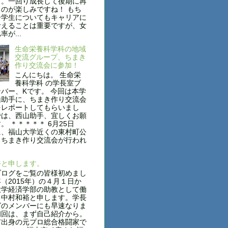
す。一回り成長して後期に再
のが楽しみですね！ もち
子学生についてもキャリアに
考えることは重要ですが、女
が...
生命栄養科学科の地域
交流グループ、ちまき
作り交流会に参加！
こんにちは。 生命栄
養科学科 の学長室ブ
バー、Kです。 今回は本学
山助手に、ちまき作り交流会
をレポートしてもらいまし
では、西山助手、宜しくお願
。 ＊＊＊＊＊ 6月25日
に、福山大学近くの東村町公
、ちまき作り交流会が行われ
裕と申します。
ログをご覧の皆様初めまし
（2015年）の４月１日か
大学経済学部の助教として働
る中村和裕と申します。学長
グのメンバーにも早速なりま
初回は、まず自己紹介から。
出身の元プロ総合格闘家で