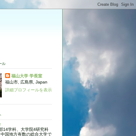
。
ール
福山大学 学長室
福山市, 広島県, Japan
詳細プロフィールを表示
ト
学
14学科、大学院4研究科
る中国地方有数の総合大学で