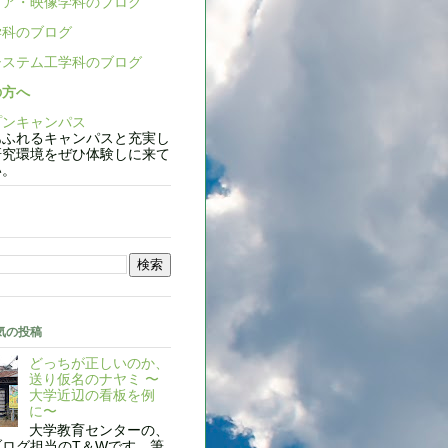
ア・映像学科のブログ
科のブログ
ステム工学科のブログ
の方へ
ンキャンパス
ふれるキャンパスと充実し
研究環境をぜひ体験しに来て
い。
気の投稿
どっちが正しいのか、
送り仮名のナヤミ 〜
大学近辺の看板を例
に〜
大学教育センターの、
ブログ担当のT＆Wです。筆