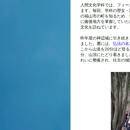
人間文化学科では、フィー
ます。毎回、学科の歴女・
の福山市の町を知るため、
に備後地方を掌握していた
文化を訪ねています。
昨年度の神辺城に引き続き
ました。麓には、
弘法の名
こから山道を20分ほど登る
分、山頂にたどり着きまし
れいに整備され、往古の城