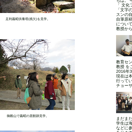
ちは。 
「 文化
「文字
スンの
自筆原
足利義昭供養塔(残欠)を見学。
につい
教授からの
教育セン
教授 を
2016
現在は本
行ってい
チョーサ
御殿山で義昭の居館跡見学。
まだま
学生は
などに