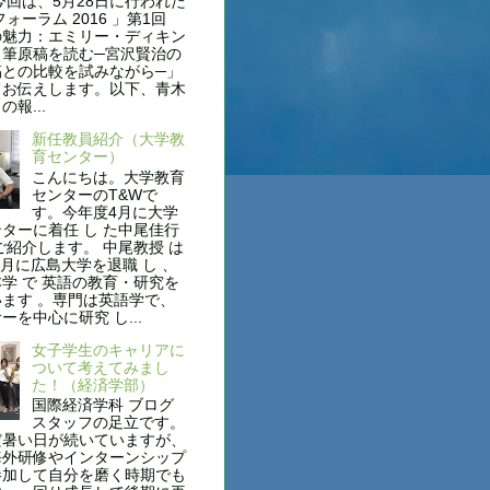
今回は、5月28日に行われた
フォーラム 2016 」第1回
の魅力：エミリー・ディキン
自筆原稿を読む─宮沢賢治の
稿との比較を試みながら─」
てお伝えします。以下、青木
報...
新任教員紹介（大学教
育センター）
こんにちは。大学教育
センターのT&Wで
す。今年度4月に大学
ターに着任 し た中尾佳行
ご紹介します。 中尾教授 は
年3月に広島大学を退職 し 、
学 で 英語の教育・研究を
ます 。専門は英語学で、
ーを中心に研究 し...
女子学生のキャリアに
ついて考えてみまし
た！（経済学部）
国際経済学科 ブログ
スタッフの足立です。
だ暑い日が続いていますが、
海外研修やインターンシップ
参加して自分を磨く時期でも