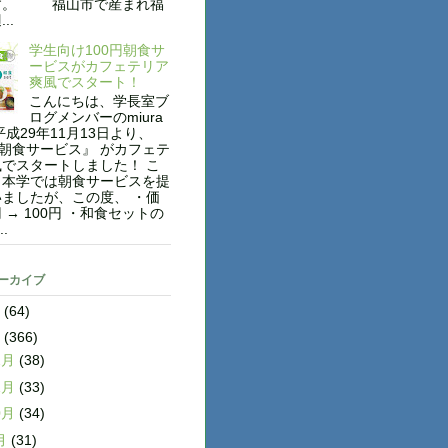
す。 福山市で産まれ福
..
学生向け100円朝食サ
ービスがカフェテリア
爽風でスタート！
こんにちは、学長室ブ
ログメンバーのmiura
平成29年11月13日より、
円朝食サービス』 がカフェテ
でスタートしました！ こ
も本学では朝食サービスを提
ましたが、この度、 ・価
円 → 100円 ・和食セットの
..
アーカイブ
8
(64)
7
(366)
2月
(38)
1月
(33)
0月
(34)
月
(31)