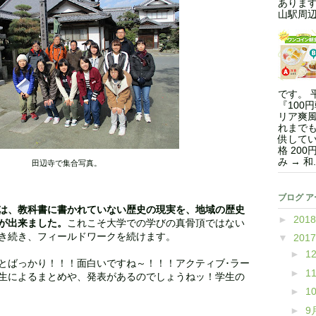
ありま
山駅周辺.
です。 
『100
リア爽風
れまで
供してい
格 200
み → 和.
田辺寺で集合写真。
ブログ 
は、教科書に書かれていない歴史の現実を、地域の歴史
►
201
が出来ました。
これこそ大学での学びの真骨頂ではない
き続き、フィールドワークを続けます。
▼
201
►
1
とばっかり！！！面白いですね～！！！アクティブ･ラー
►
1
生によるまとめや、発表があるのでしょうねッ！学生の
►
1
►
9