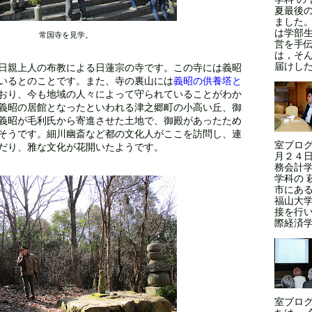
夏最後
ました
は学部
常国寺を見学。
営を手
は，そ
届けした
日親上人の布教による日蓮宗の寺です。この寺には義昭
いるとのことです。また、寺の裏山には
義昭の供養塔と
おり、今も地域の人々によって守られていることがわか
義昭の居館となったといわれる津之郷町の小高い丘、御
義昭が毛利氏から寄進させた土地で、御殿があったため
そうです。細川幽斎など都の文化人がここを訪問し、連
室ブログ
だり、雅な文化が花開いたようです。
月２４日
務会計学
学科の 
市にある
福山大
接を行い
際経済学
室ブロ