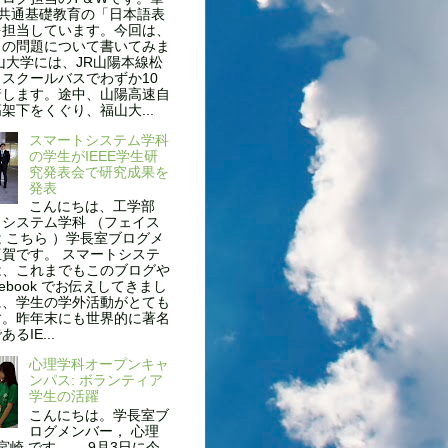
、共通基礎教育の「日本語表
を担当しています。今回は、
名の問題について書いてみま
山大学には、JR山陽本線松
スクールバスでわずか10
着します。途中、山陽高速自
架下をくぐり、福山大...
スマートシステム学科
の学生がIEEE学生研
究発表会で研究成果を
発表
こんにちは、工学部
システム学科 （フェイス
 こちら ）学長室ブログメ
賀です。 スマートシステ
は、これまでもこのブログや
cebook でお伝えしてきまし
に、学生の学外活動がとても
す。昨年末にも世界的に著名
るIE...
心理学科オープンキャ
ンパス: ボランティア
学生の活躍
こんにちは。学長室ブ
ログメンバー， 心理
 宮崎 です。 9月3日に今