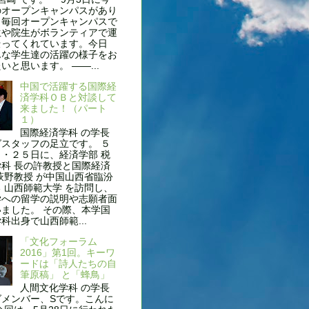
のオープンキャンパスがあり
。毎回オープンキャンパスで
生や院生がボランティアで運
伝ってくれています。今日
んな学生達の活躍の様子をお
いと思います。 ——...
中国で活躍する国際経
済学科ＯＢと対談して
来ました！（パート
１）
国際経済学科 の学長
スタッフの足立です。 ５
・２５日に、経済学部 税
科 長の許教授と国際経済
萩野教授 が中国山西省臨汾
 山西師範大学 を訪問し、
学への留学の説明や志願者面
ました。 その際、本学国
科出身で山西師範...
「文化フォーラム
2016」第1回。キーワ
ードは「詩人たちの自
筆原稿」 と「蜂鳥」
人間文化学科 の学長
グメンバー、Sです。こんに