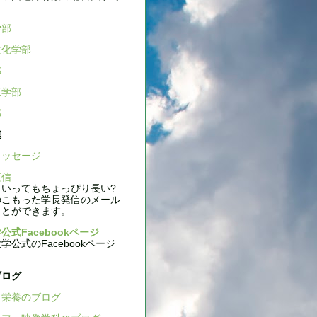
学部
文化学部
部
工学部
部
連
ッセージ
信
いってもちょっぴり長い?
のこもった学長発信のメール
ことができます。
公式Facebookページ
公式のFacebookページ
ブログ
栄養のブログ