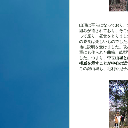
山頂は平らになっており、
組みが遺されており、そこ
って座り、昼食をとりまし
の昼食は楽しいものでした
地に説明を受けました。攻
重にも作られた曲輪、畝型
した。つまり、
中世山城と
権威を示すことが中心の近
この銀山城も、毛利や尼子