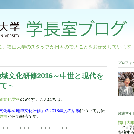
に、福山大学のスタッフが日々のできごとをお伝えしています
プロフィ
地域文化研修2016～中世と現代を
ねて～
間文化学科
のSです。こんにちは。
文化学科地域文化研修」
の2016年度の活動
についてお伝
関連サイ
教授
からの報告です。
福山大
全5学部
＋＋＋＋＋＋＋＋＋＋＋＋＋＋＋＋＋
を擁す