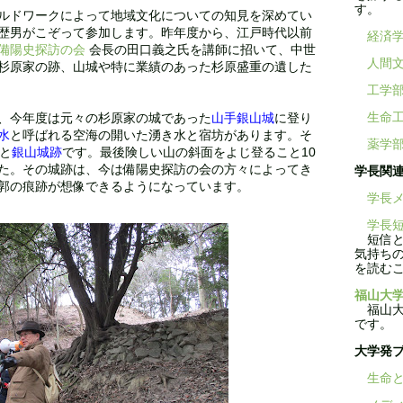
す。
ルドワークによって地域文化についての知見を深めてい
歴男がこぞって参加します。昨年度から、江戸時代以前
経済
備陽史探訪の会
会長の田口義之氏を講師に招いて、中世
人間
杉原家の跡、山城や特に業績のあった杉原盛重の遺した
工学
生命
、今年度は元々の杉原家の城であった
山手銀山城
に登り
水
と呼ばれる空海の開いた湧き水と宿坊があります。そ
薬学
と
銀山城跡
です。最後険しい山の斜面をよじ登ること10
た。その城跡は、今は備陽史探訪の会の方々によってき
学長関
郭の痕跡が想像できるようになっています。
学長メ
学長短
短信と
気持ち
を読む
福山大学
福山大学
です。
大学発
生命と