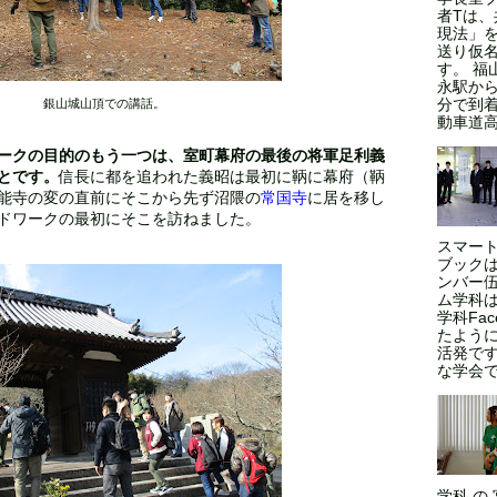
者Tは
現法」
送り仮
す。 福
永駅から
分で到
銀山城山頂での講話。
動車道高
ークの目的のもう一つは、室町幕府の最後の将軍足利義
とです。
信長に都を追われた義昭は最初に鞆に幕府（鞆
能寺の変の直前にそこから先ず沼隈の
常国寺
に居を移し
ドワークの最初にそこを訪ねました。
スマート
ブックは
ンバー伍
ム学科
学科Fa
たよう
活発で
な学会であ
学科 の