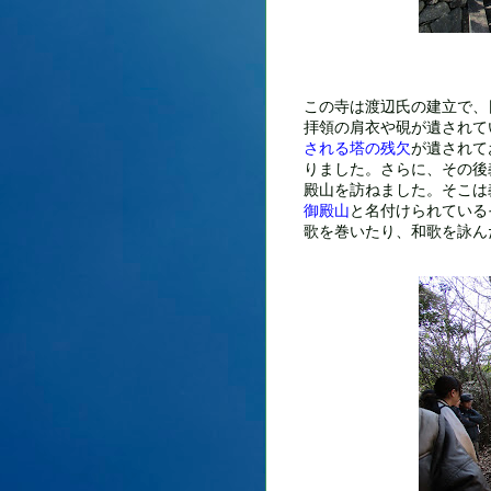
この寺は渡辺氏の建立で、
拝領の肩衣や硯が遺されて
される塔の残欠
が遺されて
りました。さらに、その後
殿山を訪ねました。そこは
御殿山
と名付けられている
歌を巻いたり、和歌を詠ん