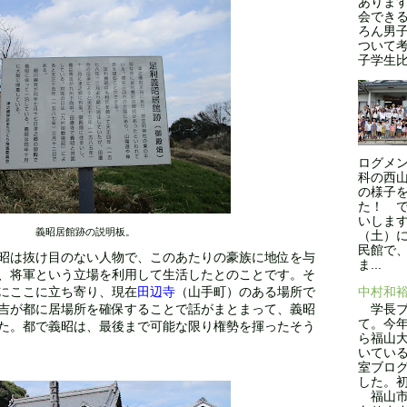
ありま
会できる
ろん男
ついて
子学生比率
ログメン
科の西
の様子
た！ 
いします
義昭居館跡の説明板。
（土）
民館で
昭は抜け目のない人物で、このあたりの豪族に地位を与
ま...
、将軍という立場を利用して生活したとのことです。そ
中村和
にここに立ち寄り、現在
田辺寺
（山手町）のある場所で
学長ブ
吉が都に居場所を確保することで話がまとまって、義昭
て。今年
た。都で義昭は、最後まで可能な限り権勢を揮ったそう
ら福山
いてい
室ブロ
した。
福山市