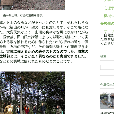
メディ
心理学
山手銀山城、石垣の遺構を見学。
機械シ
城と兵士の会所などがあったとのことで、それらしき石
受験生
からは福山の町が一望の下に見渡せます。そこで輪にな
オープ
た。大変天気がよく、山頂の爽やかな風に吹かれながら
自然あ
。昼食後、田口氏の講話によって城郭の痕跡について実
た教育
め上る敵を陥れるために作られたつづら折れの道や、何
くださ
竪堀、石垣の痕跡など、その防御の堅固さが想像できま
は、実戦に備えるための砦そのものなのでした。城主の
世城郭とは、そこが全く異なるのだと実感できました。
検索
などとの実戦に使われたものだとのことです。
今週の人
学長室