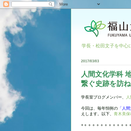
学長・松田文子を中心
2017/03/03
人間文化学科 
繋ぐ史跡を訪
学長室ブログメンバー、
人
今回は、毎年恒例の
「人間
えします。以下、
青木美保
+＋＋＋＋＋＋＋＋＋＋＋