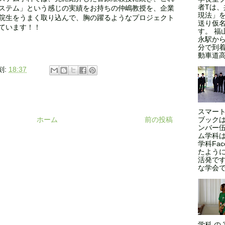
者Tは
ステム」という感じの実績をお持ちの仲嶋教授を、企業
現法」
院生をうまく取り込んで、胸の躍るようなプロジェクト
送り仮
ています！！
す。 福
永駅から
分で到
動車道高
刻:
18:37
スマート
ホーム
前の投稿
ブックは
ンバー伍
ム学科
学科Fa
たよう
活発で
な学会であ
学科 の