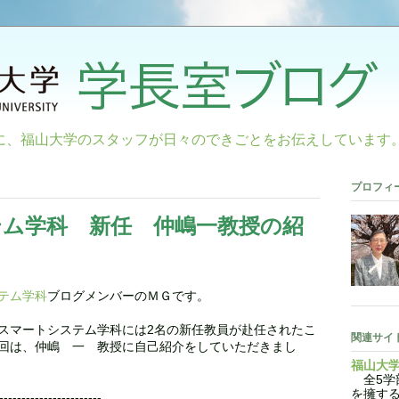
に、福山大学のスタッフが日々のできごとをお伝えしています
プロフィ
ム学科 新任 仲嶋一教授の紹
テム学科
ブログメンバーのＭＧです。
スマートシステム学科には2名の新任教員が赴任されたこ
関連サイ
回は、仲嶋 一 教授に自己紹介をしていただきまし
福山大
全5学部
を擁す
-----------------------