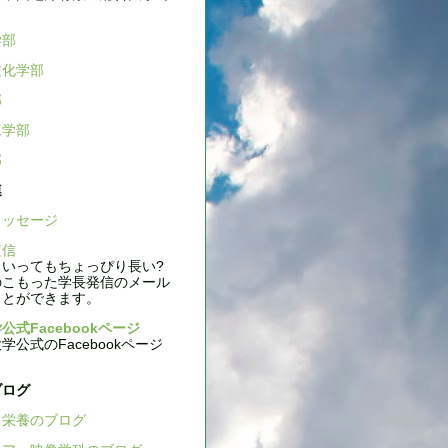
学部
文化学部
部
工学部
部
連
ッセージ
信
いってもちょっぴり長い?
のこもった学長発信のメール
ことができます。
公式Facebookページ
公式のFacebookページ
ブログ
栄養のブログ