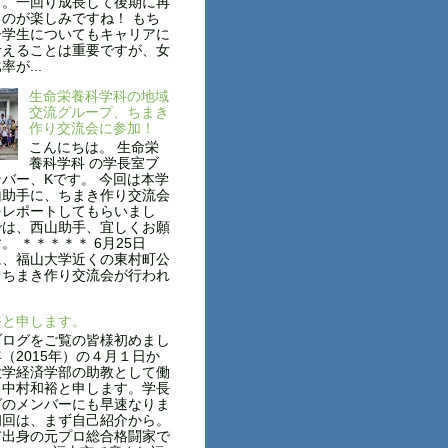
す。一回り成長して後期に再
のが楽しみですね！ もち
子学生についてもキャリアに
考えることは重要ですが、女
が...
生命栄養科学科の地域
交流グループ、ちまき
作り交流会に参加！
こんにちは。 生命栄
養科学科 の学長室ブ
バー、Kです。 今回は本学
山助手に、ちまき作り交流会
をレポートしてもらいまし
では、西山助手、宜しくお願
。 ＊＊＊＊＊ 6月25日
に、福山大学近くの東村町公
、ちまき作り交流会が行われ
裕と申します。
ログをご覧の皆様初めまし
（2015年）の４月１日か
大学経済学部の助教として働
る中村和裕と申します。学長
グのメンバーにも早速なりま
初回は、まず自己紹介から。
出身の元プロ総合格闘家で