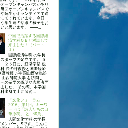
のオープンキャンパスがあり
。毎回オープンキャンパスで
生や院生がボランティアで運
伝ってくれています。今日
んな学生達の活躍の様子をお
いと思います。 ——...
中国で活躍する国際経
済学科ＯＢと対談して
来ました！（パート
１）
国際経済学科 の学長
スタッフの足立です。 ５
・２５日に、経済学部 税
科 長の許教授と国際経済
萩野教授 が中国山西省臨汾
 山西師範大学 を訪問し、
学への留学の説明や志願者面
ました。 その際、本学国
科出身で山西師範...
「文化フォーラム
2016」第1回。キーワ
ードは「詩人たちの自
筆原稿」 と「蜂鳥」
人間文化学科 の学長
グメンバー、Sです。こんに