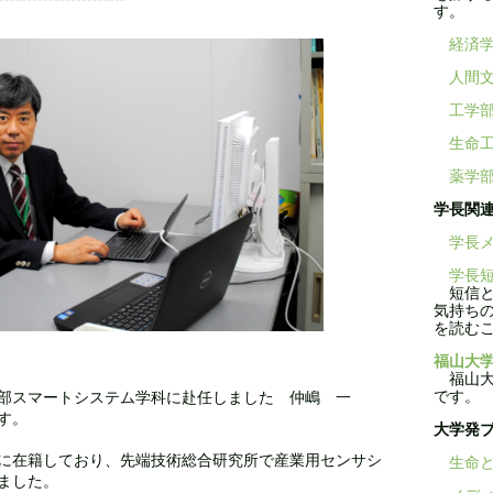
す。
経済
人間
工学
生命
薬学
学長関
学長メ
学長短
短信と
気持ち
を読む
福山大学
福山大学
です。
学部スマートシステム学科に赴任しました 仲嶋 一
す。
大学発
に在籍しており、先端技術総合研究所で産業用センサシ
生命と
ました。