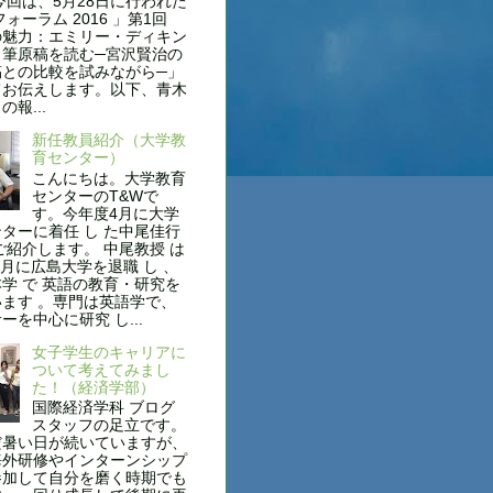
今回は、5月28日に行われた
フォーラム 2016 」第1回
の魅力：エミリー・ディキン
自筆原稿を読む─宮沢賢治の
稿との比較を試みながら─」
てお伝えします。以下、青木
報...
新任教員紹介（大学教
育センター）
こんにちは。大学教育
センターのT&Wで
す。今年度4月に大学
ターに着任 し た中尾佳行
ご紹介します。 中尾教授 は
年3月に広島大学を退職 し 、
学 で 英語の教育・研究を
ます 。専門は英語学で、
ーを中心に研究 し...
女子学生のキャリアに
ついて考えてみまし
た！（経済学部）
国際経済学科 ブログ
スタッフの足立です。
だ暑い日が続いていますが、
海外研修やインターンシップ
参加して自分を磨く時期でも