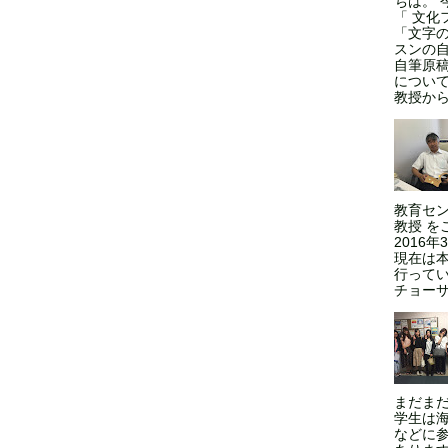
ちは。 
「 文化
「文字
スンの
自筆原
につい
教授からの
教育セン
教授 を
2016
現在は本
行ってい
チョーサ
まだま
学生は
などに