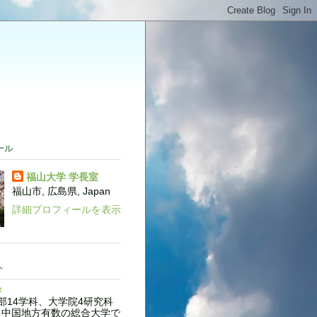
。
ール
福山大学 学長室
福山市, 広島県, Japan
詳細プロフィールを表示
ト
学
14学科、大学院4研究科
る中国地方有数の総合大学で