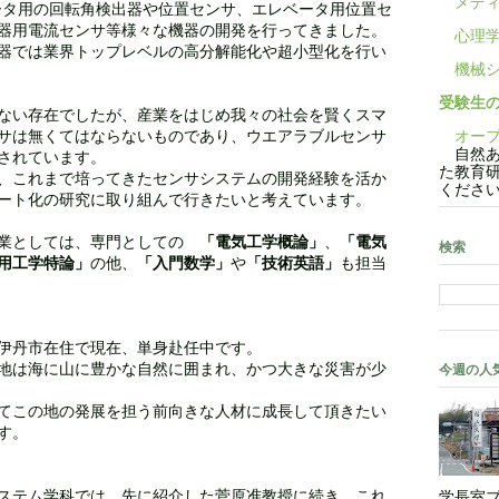
メディ
ータ用の回転角検出器や位置センサ、エレベータ用位置セ
器用電流センサ等様々な機器の開発を行ってきました。
心理学
器では業界トップレベルの高分解能化や超小型化を行い
機械シ
受験生
ない存在でしたが、産業をはじめ我々の社会を賢くスマ
サは無くてはならないものであり、ウエアラブルセンサ
オープ
自然あ
されています。
た教育
、これまで培ってきたセンサシステムの開発経験を活か
くださ
ート化の研究に取り組んで行きたいと考えています。
授業としては、専門としての
「電気工学概論」
、
「電気
検索
用工学特論」
の他、
「入門数学」
や
「技術英語」
も担当
伊丹市在住で現在、単身赴任中です。
地は海に山に豊かな自然に囲まれ、かつ大きな災害が少
今週の人
てこの地の発展を担う前向きな人材に成長して頂きたい
す。
ステム学科では、先に紹介した菅原准教授に続き、これ
学長室