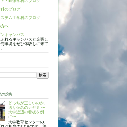
ア・映像学科のブログ
科のブログ
ステム工学科のブログ
の方へ
ンキャンパス
ふれるキャンパスと充実し
研究環境をぜひ体験しに来て
い。
気の投稿
どっちが正しいのか、
送り仮名のナヤミ 〜
大学近辺の看板を例
に〜
大学教育センターの、
ブログ担当のT＆Wです。筆