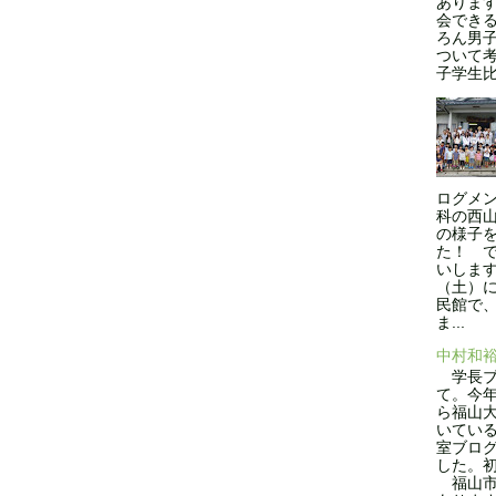
ありま
会できる
ろん男
ついて
子学生比率
ログメン
科の西
の様子
た！ 
いします
（土）
民館で
ま...
中村和
学長ブ
て。今年
ら福山
いてい
室ブロ
した。
福山市