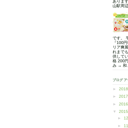
ありま
山駅周辺.
です。 
『100
リア爽風
れまで
供してい
格 200
み → 和.
ブログ 
►
201
►
201
►
201
▼
201
►
1
►
1