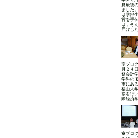
夏最後
ました
は学部
営を手
は，そ
届けした
室ブログ
月２４日
務会計学
学科の 
市にある
福山大
接を行い
際経済学
室ブロ