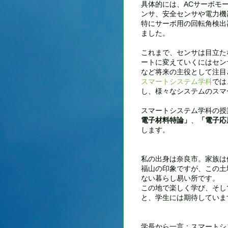
具体的には、ACサーボモ
ンサ、安全センサや電力機
特にサーボ用の回転角検出
ました。
これまで、センサは目立た
ートに変えていくにはセン
など将来の主役として注目
スマートシステム学科
では
し、様々なシステムのスマ
スマートシステム学科の
電子材料特論」
、
「電子応
します。
私の出身は奈良市。家族は
福山の印象ですが、この土
ない暮らし易い所です。
この地で楽しく学び、そし
と、学生には期待していま
学長から一言：スマートシ