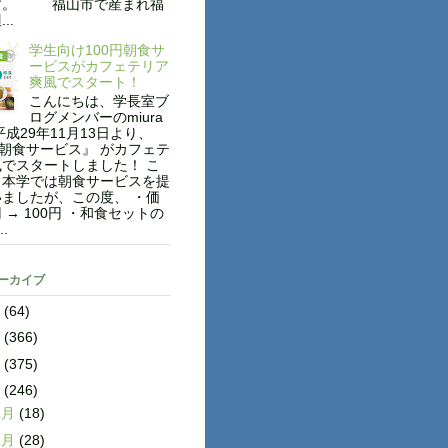
す。 福山市で産まれ福
..
学生向け100円朝食サ
ービスがカフェテリア
爽風でスタート！
こんにちは、学長室ブ
ログメンバーのmiura
平成29年11月13日より、
円朝食サービス』 がカフェテ
でスタートしました！ こ
も本学では朝食サービスを提
ましたが、この度、 ・価
円 → 100円 ・和食セットの
..
アーカイブ
8
(64)
7
(366)
6
(375)
5
(246)
2月
(18)
1月
(28)