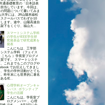
、共通基礎教育の「日本語表
を担当しています。今回は、
名の問題について書いてみま
山大学には、JR山陽本線松
スクールバスでわずか10
着します。途中、山陽高速自
架下をくぐり、福山大...
スマートシステム学科
の学生がIEEE学生研
究発表会で研究成果を
発表
こんにちは、工学部
システム学科 （フェイス
 こちら ）学長室ブログメ
賀です。 スマートシステ
は、これまでもこのブログや
cebook でお伝えしてきまし
に、学生の学外活動がとても
す。昨年末にも世界的に著名
るIE...
心理学科オープンキャ
ンパス: ボランティア
学生の活躍
こんにちは。学長室ブ
ログメンバー， 心理
 宮崎 です。 9月3日に今