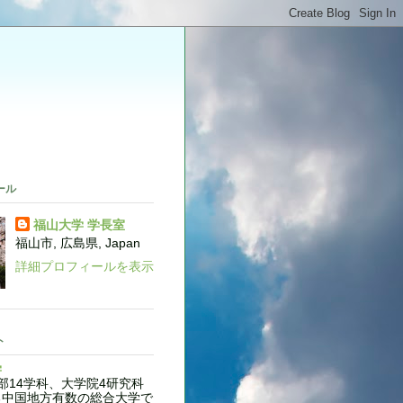
。
ール
福山大学 学長室
福山市, 広島県, Japan
詳細プロフィールを表示
ト
学
14学科、大学院4研究科
る中国地方有数の総合大学で