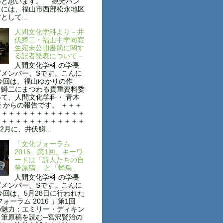
いと思います。 観光パン
トには、福山市西部松永地区
として...
人間文化学科より－井
伏鱒二・福山中学同窓
生宛未公開書簡に関す
る記者発表について－
人間文化学科 の学長
グメンバー、Sです。こんに
今回は、福山ゆかりの作
伏鱒二にまつわる貴重資料委
て、人間文化学科・ 青木
 からの報告です。 ＋＋＋
＋＋＋＋＋＋＋＋＋＋＋＋＋
＋＋＋＋＋＋＋＋＋＋＋＋＋
2月に、井伏鱒...
「文化フォーラム
2016」第1回。キーワ
ードは「詩人たちの自
筆原稿」 と「蜂鳥」
人間文化学科 の学長
グメンバー、Sです。こんに
今回は、5月28日に行われた
フォーラム 2016 」第1回
の魅力：エミリー・ディキン
自筆原稿を読む─宮沢賢治の