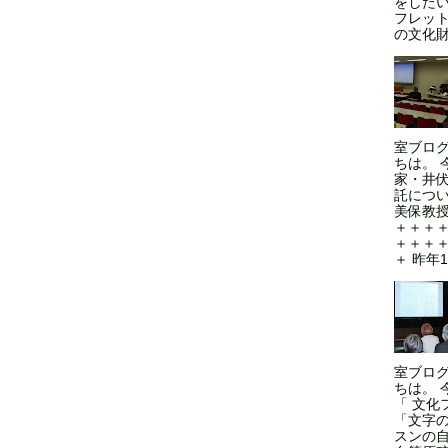
をした
フレッ
の文化財
室ブロ
ちは。 
家・井
託につい
美保教授
＋＋＋
＋＋＋
＋ 昨年1
室ブロ
ちは。 
「 文化
「文字
スンの