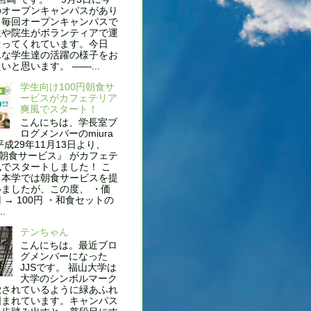
のオープンキャンパスがあり
。毎回オープンキャンパスで
生や院生がボランティアで運
伝ってくれています。今日
んな学生達の活躍の様子をお
いと思います。 ——...
学生向け100円朝食サ
ービスがカフェテリア
爽風でスタート！
こんにちは、学長室ブ
ログメンバーのmiura
平成29年11月13日より、
円朝食サービス』 がカフェテ
でスタートしました！ こ
も本学では朝食サービスを提
ましたが、この度、 ・価
円 → 100円 ・和食セットの
..
テンちゃん
こんにちは。最近ブロ
グメンバーになった
JJSです。 福山大学は
大学のシンボルマーク
徴されているように緑あふれ
囲まれています。キャンパス