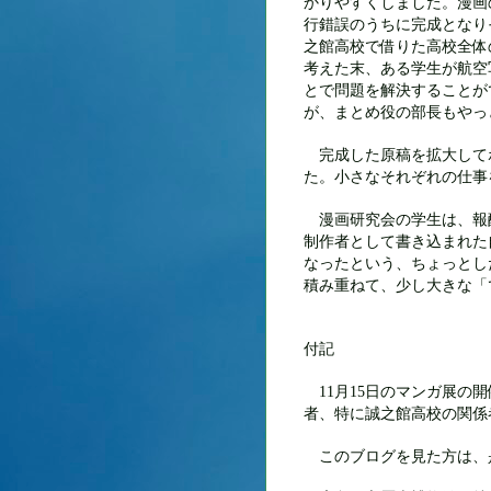
かりやすくしました。漫画
行錯誤のうちに完成となり
之館高校で借りた高校全体
考えた末、ある学生が航空
とで問題を解決することが
が、まとめ役の部長もやっ
完成した原稿を拡大して
た。小さなそれぞれの仕事
漫画研究会の学生は、報
制作者として書き込まれた
なったという、ちょっとし
積み重ねて、少し大きな「
付記
月
日のマンガ展の開
11
15
者、特に誠之館高校の関係
このブログを見た方は、