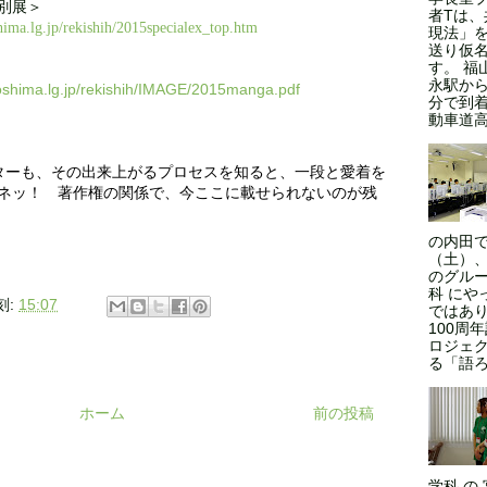
別展＞
者Tは
hima.lg.jp/rekishih/2015specialex_top.htm
現法」
送り仮
す。 福
永駅から
roshima.lg.jp/rekishih/IMAGE/2015manga.pdf
分で到
動車道高
ターも、その出来上がるプロセスを知ると、一段と愛着を
ネッ！ 著作権の関係で、今ここに載せられないのが残
！
の内田で
（土）、
のグルー
科 にや
刻:
15:07
ではあ
100周
ロジェ
る「語ろ
ホーム
前の投稿
学科 の