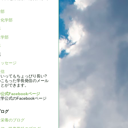
学部
文化学部
部
工学部
部
連
ッセージ
信
いってもちょっぴり長い?
のこもった学長発信のメール
ことができます。
公式Facebookページ
公式のFacebookページ
ブログ
栄養のブログ