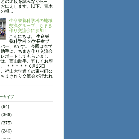
稿との比較を試みながら─」
てお伝えします。以下、青木
報...
生命栄養科学科の地域
交流グループ、ちまき
作り交流会に参加！
こんにちは。 生命栄
養科学科 の学長室ブ
バー、Kです。 今回は本学
山助手に、ちまき作り交流会
をレポートしてもらいまし
では、西山助手、宜しくお願
。 ＊＊＊＊＊ 6月25日
に、福山大学近くの東村町公
、ちまき作り交流会が行われ
アーカイブ
8
(64)
7
(366)
6
(375)
5
(246)