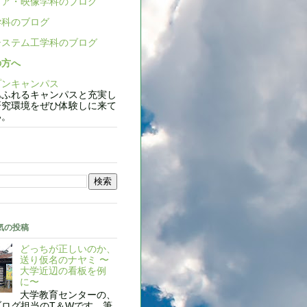
ア・映像学科のブログ
科のブログ
ステム工学科のブログ
の方へ
ンキャンパス
ふれるキャンパスと充実し
研究環境をぜひ体験しに来て
い。
気の投稿
どっちが正しいのか、
送り仮名のナヤミ 〜
大学近辺の看板を例
に〜
大学教育センターの、
ブログ担当のT＆Wです。筆