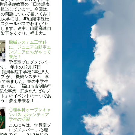
、共通基礎教育の「日本語表
を担当しています。今回は、
名の問題について書いてみま
山大学には、JR山陽本線松
スクールバスでわずか10
着します。途中、山陽高速自
架下をくぐり、福山大...
機械システム工学科
に、ジュニア自動車エ
ンジニアたちがやって
来た！
学長室ブログメンバー
す。 年末の12月17日
 銀河学院中学校2年生5人
プ が、 機械システム工学
って来ました。並の中学生
りません。「福山市市制施行
年記念事業 託されたばらプ
クト」のイベントの一つであ
う！夢を未来を 1...
心理学科オープンキャ
ンパス: ボランティア
学生の活躍
こんにちは。学長室ブ
ログメンバー， 心理
 宮崎 です。 9月3日に今