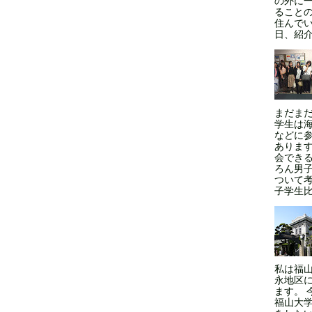
の外に
ること
住んでい
日、紹介
まだま
学生は
などに
ありま
会できる
ろん男
ついて
子学生比率
私は福
永地区
ます。 
福山大