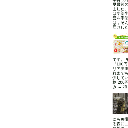
夏最後
ました
は学部
営を手
は，そ
届けした
です。 
『100
リア爽風
れまで
供してい
格 200
み → 和.
にも象
る森に