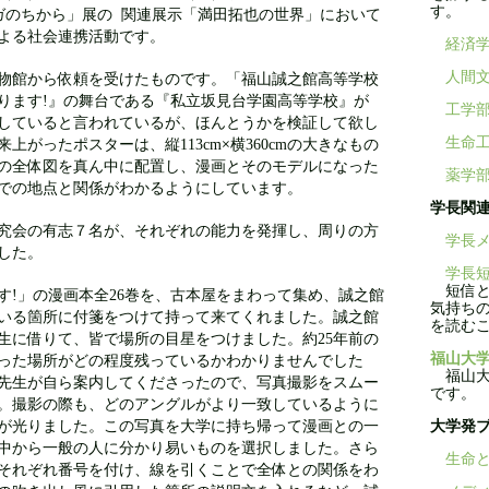
す。
ガのちから」展の
関連展示「満田拓也の世界」において
よる社会連携活動です。
経済
物館から依頼を受けたものです。
「福山誠之館高等学校
人間
ります
』の舞台である『私立坂見台学園高等学校』が
!
工学
していると言われているが、ほんとうかを検証して欲し
来上がったポスターは、縦
×横
の大きなもの
生命
113cm
360cm
の全体図を真ん中に配置し、漫画とそのモデルになった
薬学
での地点と関係がわかるようにしています。
学長関
究会の有志７名が、それぞれの能力を発揮し、周りの方
学長メ
した。
学長短
短信と
す
」の漫画本全
巻を、古本屋をまわって集め、誠之館
!
26
気持ち
いる箇所に付箋をつけて持って来てくれました。誠之館
を読む
生に借りて、皆で場所の目星をつけました。約
年前の
25
った場所がどの程度残っているかわかりませんでした
福山大学
福山大学
先生が自ら案内してくださったので、写真撮影をスムー
です。
。撮影の際も、どのアングルがより一致しているように
が光りました。この写真を大学に持ち帰って漫画との一
大学発
中から一般の人に分かり易いものを選択しました。さら
生命と
それぞれ番号を付け、線を引くことで全体との関係をわ