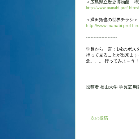
＜広島県立歴史博物館 特
http://www.manabi.pref.hiros
＜満田拓也の世界チラシ＞
http://www.manabi.pref.hi
--------------------
学長から一言：1枚のポス
持って見ることが出来ます
念。。。 行ってみよ～う
投稿者
福山大学 学長室
時
次の投稿