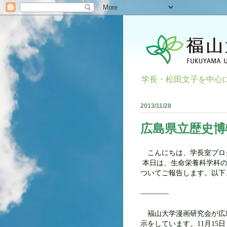
学長・松田文子を中心
2013/11/28
広島県立歴史博
こんにちは、学長室ブログ
本日は、生命栄養科学科の
ついてご報告します。以下
--------------
福山大学漫
画研究会が広
示をしています。
月
日
11
15