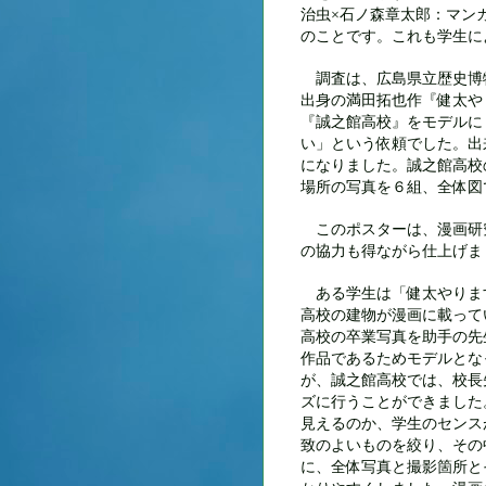
治虫
石ノ森章太郎：マン
×
のことです。これも学生に
調査は、広島県立歴史博
出身の満田拓也作『健太や
『誠之館高校』をモデルに
い」という依頼でした。
出
になりました。誠之館高校
場所の写真を６組、全体図
このポスターは、漫画研
の協力も得ながら仕上げま
ある学生は「健太やりま
高校の建物が漫画に載って
高校の卒業写真を助手の先
作品であるためモデルとな
が、誠之館高校では、校長
ズに行うことができました
見えるのか、学生のセンス
致のよいものを絞り、その
に、全体写真と撮影箇所と