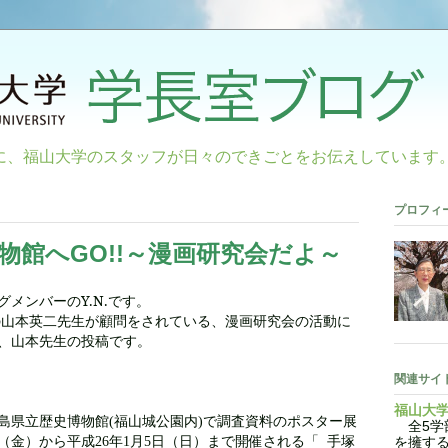
に、福山大学のスタッフが日々のできごとをお伝えしています
プロフィ
物館へGO!!～漫画研究会だよ～
メンバーのY.N.です。
山本英二先生が顧問をされている、漫画研究会の活動に
、山本先生の投稿です。
関連サイ
福山大
島県立歴史博物館
福山城公園内
で調査資料のポスター展
(
)
全5学部
（金）から平成
年
月
日（日）まで開催される「
手塚
26
1
5
を擁す