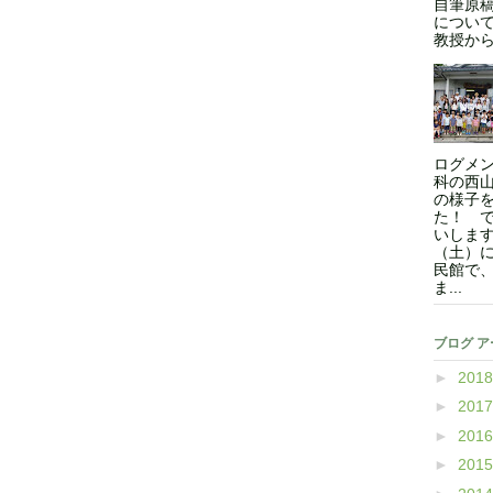
自筆原
につい
教授からの
ログメン
科の西
の様子
た！ 
いします
（土）
民館で
ま...
ブログ 
►
201
►
201
►
201
►
201