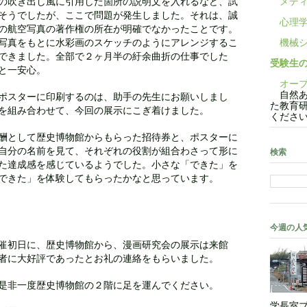
の吹き出し風に引用した箇所の説明文を入れるなど、試
メディ
そうでしたが、ここで問題が発生しました。それは、誠
心理学
の航空写真の著作権の所在が明確でなかったことです。
写真をもとに水彩画のスケッチのようにアレンジするこ
機械シ
できました。全部で２ヶ月半の紆余曲折の仕事でした
受験生
と一安心。
オープ
自然あ
ポスターに印刷するのは、助手の先生にお願いしまし
た教育
を組み合わせて、今回の展示にこぎ着けました。
くださ
酬として歴史博物館からもらった招待券と、ポスターに
自分の名前を見て、それぞれの役割が組合わさって形に
検索
た達成感を感じているようでした。小さな「できた」を
できた」を体験してもらったかなと思っています。
今週の人
催初日に、歴史博物館から、漫画研究会の展示は来館
者に大好評であったとお礼の連絡をもらいました。
是非一度歴史博物館の２階に足を運んでください。
学長室