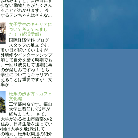
一歩踏み出すと、普段目にす
の少ない動物たちがたくさん
ることがわかります。 今
するテンちゃんはそんな...
女子学生のキャリアに
ついて考えてみまし
た！（経済学部）
国際経済学科 ブログ
スタッフの足立です。
だ暑い日が続いていますが、
海外研修やインターンシップ
参加して自分を磨く時期でも
す。一回り成長して後期に再
のが楽しみですね！ もち
子学生についてもキャリアに
考えることは重要ですが、女
が...
松永の歩き方～カフェ
文化編
工学部ＭＧです。福山
大学に着任して2年が
経ちました。 さて、
山大学がある福山市西部の松
に住み、日常生活を送ってい
今回は大学を飛び出して、
学の地元、松永駅周辺の紹介