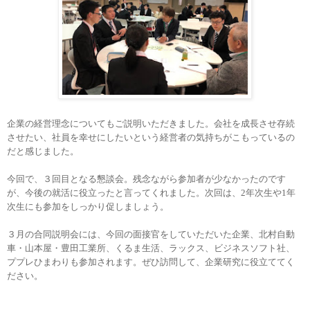
企業の経営理念についてもご説明いただきました。
会社を成長させ存続
させたい、社員を幸せにしたいという経営者の気持ちがこもっているの
だと感じました。
今回で、３回目となる懇談会。残念ながら参加者が少なかったのです
が、今後の就活に役立ったと言ってくれました。
次回は、2年次生や1年
次生にも参加をしっかり促しましょう。
３
月の合同説明会には、今回の面接官をしていただいた企業、北村自動
車・山本屋・豊田工業所
、くるま生活、ラックス、ビジネスソフト社、
ププレひまわりも参加されます。
ぜひ訪問して、企業研究に役立ててく
ださい。