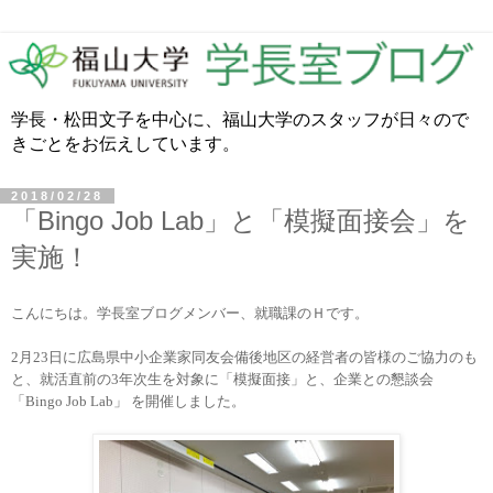
学長・松田文子を中心に、福山大学のスタッフが日々ので
きごとをお伝えしています。
2018/02/28
「Bingo Job Lab」と「模擬面接会」を
実施！
こんにちは。学長室ブログメンバー、就職課のＨです。
2
月
23
日に広島県中小企業家同友会備後地区の経営者の皆様のご協力のも
と、
就活直前の
3
年次生を対象に「模擬面接」と、企業との懇談会
「
Bingo Job Lab」
を開催しました。