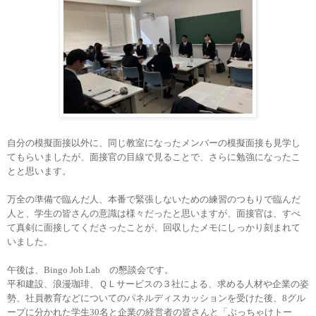
自分の模擬面接以外に、同じ教室になったメンバーの模擬面接も見学し
てもらいましたが、面接官の目線で見ることで、さらに勉強になったこ
とと思います。
万全の準備で臨んだ人、本番で緊張しないための練習のつもりで臨んだ
人と、学生の皆さんの意識は様々だったと思いますが、面接官は、すべ
て真剣に面接してくださったことが、回収したメモにしっかり刻まれて
いました。
午後は、
Bingo Job Lab
の懇談会です。
平和建設、浪漫珈琲、ＱＬサービスの３社による、求める人材や企業の姿
勢、社員教育などについてのパネルディスカッションを受けた後、
8
グル
ープに分かれた学生
30
名と企業の経営者の皆さんと「ぶっちゃけトー