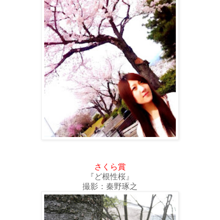
さくら賞
『ど根性桜』
撮影：秦野琢之