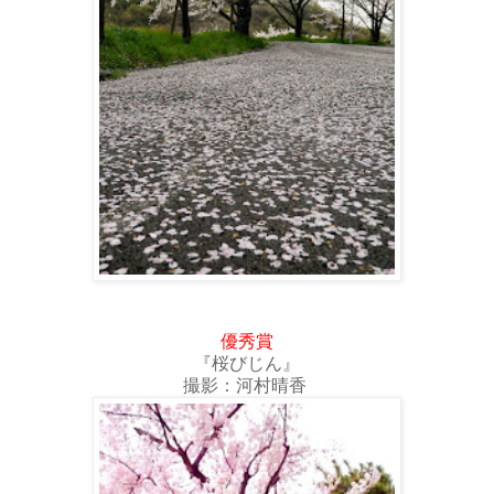
優秀賞
『桜びじん』
撮影：河村晴香