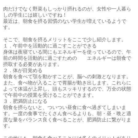
肉だけでなく野菜もしっかり摂れるのが、女性や一人暮ら
しの学生には嬉しいですね！
最近は、朝食を摂る習慣のない学生が増えているようで
す。
そこで、朝食を摂るメリットをここで少し紹介します。
１．午前中を活動的に過ごすことができる
身体は夜寝ている間にもエネルギーを使っているので、午
前の時間を活動的に過ごすための エネルギーは朝食で
摂取する必要があります。
２．体が目覚める
朝食を食べて顎を動かすことが、脳への刺激となります。
また、食べ物が入ることで胃腸が動き出します。これらに
よって体温が上昇し、頭もスッキリするので、万全の状態
で午前中の授業を受けることができます。
３．肥満防止になる
朝食を摂らないと、ついつい昼食に食べ過ぎてしまいま
す。一度の食事でたくさん食べるよりも、朝・昼・晩と適
度な量をバランス良く食べることが、肥満防止に繋がりま
す。