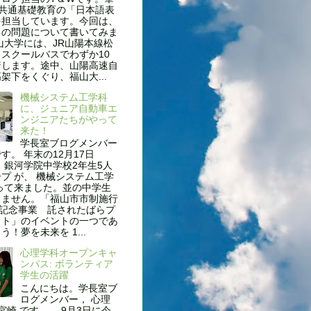
、共通基礎教育の「日本語表
を担当しています。今回は、
名の問題について書いてみま
山大学には、JR山陽本線松
スクールバスでわずか10
着します。途中、山陽高速自
架下をくぐり、福山大...
機械システム工学科
に、ジュニア自動車エ
ンジニアたちがやって
来た！
学長室ブログメンバー
す。 年末の12月17日
 銀河学院中学校2年生5人
プ が、 機械システム工学
って来ました。並の中学生
りません。「福山市市制施行
年記念事業 託されたばらプ
クト」のイベントの一つであ
う！夢を未来を 1...
心理学科オープンキャ
ンパス: ボランティア
学生の活躍
こんにちは。学長室ブ
ログメンバー， 心理
 宮崎 です。 9月3日に今