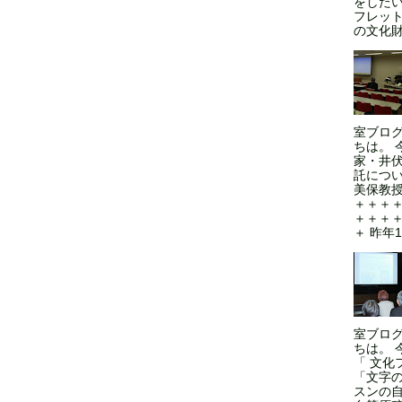
をした
フレッ
の文化財
室ブロ
ちは。 
家・井
託につい
美保教授
＋＋＋
＋＋＋
＋ 昨年1
室ブロ
ちは。 
「 文化
「文字
スンの