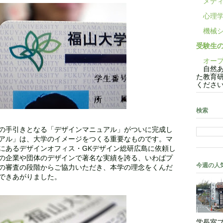
メディ
心理学
機械シ
受験生
オープ
自然あ
た教育
くださ
検索
の手引きとなる「デザインマニュアル」がついに完成し
アル」は、大学のイメージをつくる重要なものです。マ
にあるデザインオフィス・GKデザイン総研広島に依頼し
の企業や団体のデザインで著名な実績を誇る、いわばプ
今週の人
の審査の段階からご協力いただき、本学の理念をくんだ
できあがりました。
学長室