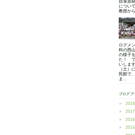
自筆原
につい
教授からの
ログメン
科の西
の様子
た！ 
いします
（土）
民館で
ま...
ブログ 
►
201
►
201
►
201
►
201