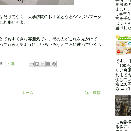
夏最後
ました
は学部
品だけでなく、大学訪問のお土産となるシンボルマーク
営を手
しれませんよ。
は，そ
届けした
とてもすてきな雰囲気です。街の人がこれを見かけて
ってもらえるように，いろいろなところに使っていくつ
です。 
刻:
17:30
『100
リア爽風
れまで
供してい
格 200
み → 和.
ホーム
前の投稿
にも象
る森に