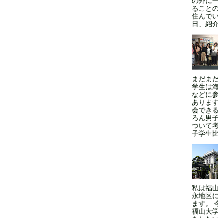
の外に
ること
住んでい
日、紹介
まだま
学生は
などに
ありま
会できる
ろん男
ついて
子学生比率
私は福
永地区
ます。 
福山大