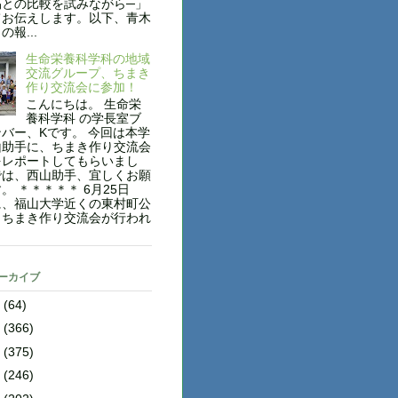
稿との比較を試みながら─」
てお伝えします。以下、青木
報...
生命栄養科学科の地域
交流グループ、ちまき
作り交流会に参加！
こんにちは。 生命栄
養科学科 の学長室ブ
バー、Kです。 今回は本学
山助手に、ちまき作り交流会
をレポートしてもらいまし
では、西山助手、宜しくお願
。 ＊＊＊＊＊ 6月25日
に、福山大学近くの東村町公
、ちまき作り交流会が行われ
アーカイブ
8
(64)
7
(366)
6
(375)
5
(246)