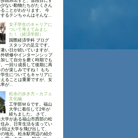
一歩踏み出すと、普段目にす
の少ない動物たちがたくさん
ることがわかります。 今
するテンちゃんはそんな...
女子学生のキャリアに
ついて考えてみまし
た！（経済学部）
国際経済学科 ブログ
スタッフの足立です。
だ暑い日が続いていますが、
海外研修やインターンシップ
参加して自分を磨く時期でも
す。一回り成長して後期に再
のが楽しみですね！ もち
子学生についてもキャリアに
考えることは重要ですが、女
が...
松永の歩き方～カフェ
文化編
工学部ＭＧです。福山
大学に着任して2年が
経ちました。 さて、
山大学がある福山市西部の松
に住み、日常生活を送ってい
今回は大学を飛び出して、
学の地元、松永駅周辺の紹介