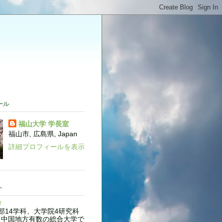
。
ール
福山大学 学長室
福山市, 広島県, Japan
詳細プロフィールを表示
ト
学
14学科、大学院4研究科
る中国地方有数の総合大学で