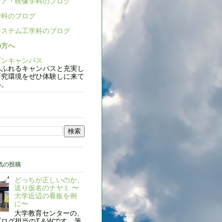
ア・映像学科のブログ
科のブログ
ステム工学科のブログ
の方へ
ンキャンパス
ふれるキャンパスと充実し
研究環境をぜひ体験しに来て
い。
気の投稿
どっちが正しいのか、
送り仮名のナヤミ 〜
大学近辺の看板を例
に〜
大学教育センターの、
ブログ担当のT＆Wです。筆