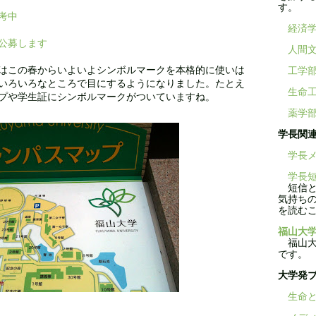
す。
考中
経済
公募します
人間
はこの春からいよいよシンボルマークを本格的に使いは
工学
いろいろなところで目にするようになりました。たとえ
生命
プや学生証にシンボルマークがついていますね。
薬学
学長関
学長メ
学長短
短信と
気持ち
を読む
福山大学
福山大学
です。
大学発
生命と