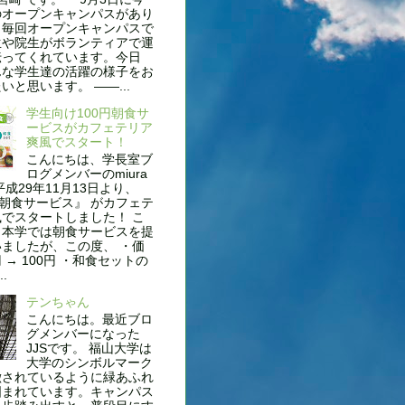
のオープンキャンパスがあり
。毎回オープンキャンパスで
生や院生がボランティアで運
伝ってくれています。今日
んな学生達の活躍の様子をお
いと思います。 ——...
学生向け100円朝食サ
ービスがカフェテリア
爽風でスタート！
こんにちは、学長室ブ
ログメンバーのmiura
平成29年11月13日より、
円朝食サービス』 がカフェテ
でスタートしました！ こ
も本学では朝食サービスを提
ましたが、この度、 ・価
円 → 100円 ・和食セットの
..
テンちゃん
こんにちは。最近ブロ
グメンバーになった
JJSです。 福山大学は
大学のシンボルマーク
徴されているように緑あふれ
囲まれています。キャンパス