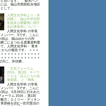
いと思います。 観光パン
トには、福山市西部松永地区
として...
人間文化学科より－井
伏鱒二・福山中学同窓
生宛未公開書簡に関す
る記者発表について－
人間文化学科 の学長
グメンバー、Sです。こんに
今回は、福山ゆかりの作
伏鱒二にまつわる貴重資料委
て、人間文化学科・ 青木
 からの報告です。 ＋＋＋
＋＋＋＋＋＋＋＋＋＋＋＋＋
＋＋＋＋＋＋＋＋＋＋＋＋＋
2月に、井伏鱒...
「文化フォーラム
2016」第1回。キーワ
ードは「詩人たちの自
筆原稿」 と「蜂鳥」
人間文化学科 の学長
グメンバー、Sです。こんに
今回は、5月28日に行われた
フォーラム 2016 」第1回
の魅力：エミリー・ディキン
自筆原稿を読む─宮沢賢治の