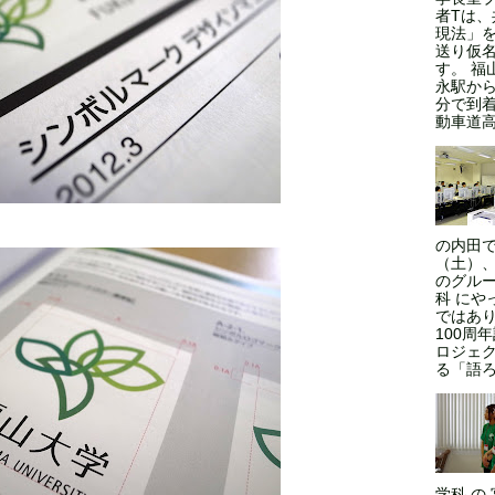
者Tは
現法」
送り仮
す。 福
永駅から
分で到
動車道高
の内田で
（土）、
のグルー
科 にや
ではあ
100周
ロジェ
る「語ろ
学科 の