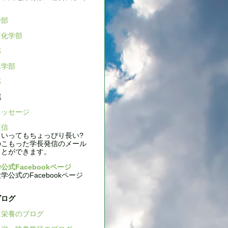
学部
文化学部
部
工学部
部
連
ッセージ
信
いってもちょっぴり長い?
のこもった学長発信のメール
ことができます。
公式Facebookページ
公式のFacebookページ
ブログ
栄養のブログ