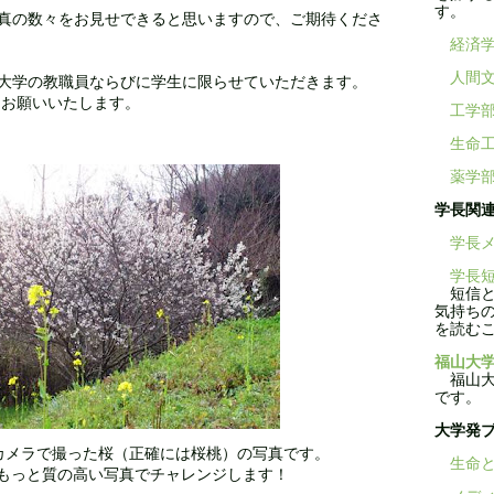
す。
真の数々をお見せできると思いますので、ご期待くださ
経済
人間
大学の教職員ならびに学生に限らせていただきます。
にお願いいたします。
工学
生命
薬学
学長関
学長メ
学長短
短信と
気持ち
を読む
福山大学
福山大学
です。
大学発
カメラで撮った桜（正確には桜桃）の写真です。
生命と
もっと質の高い写真でチャレンジします！