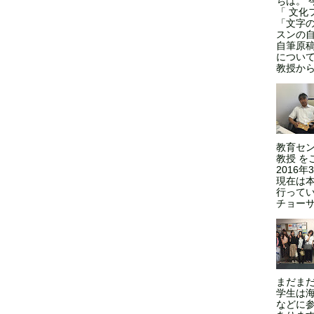
ちは。 
「 文化
「文字
スンの
自筆原
につい
教授からの
教育セン
教授 を
2016
現在は本
行ってい
チョーサ
まだま
学生は
などに