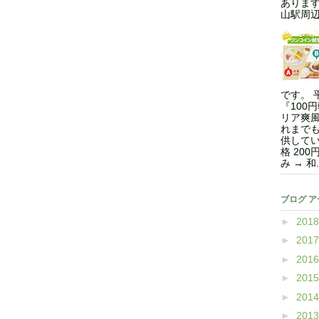
ありま
山駅周辺.
です。 
『100
リア爽風
れまで
供してい
格 200
み → 和.
ブログ 
►
201
►
201
►
201
►
201
►
201
►
201