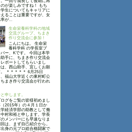
す。一回り成長して後期に再
のが楽しみですね！ もち
子学生についてもキャリアに
考えることは重要ですが、女
が...
生命栄養科学科の地域
交流グループ、ちまき
作り交流会に参加！
こんにちは。 生命栄
養科学科 の学長室ブ
バー、Kです。 今回は本学
山助手に、ちまき作り交流会
をレポートしてもらいまし
では、西山助手、宜しくお願
。 ＊＊＊＊＊ 6月25日
に、福山大学近くの東村町公
、ちまき作り交流会が行われ
裕と申します。
ログをご覧の皆様初めまし
（2015年）の４月１日か
大学経済学部の助教として働
る中村和裕と申します。学長
グのメンバーにも早速なりま
初回は、まず自己紹介から。
出身の元プロ総合格闘家で