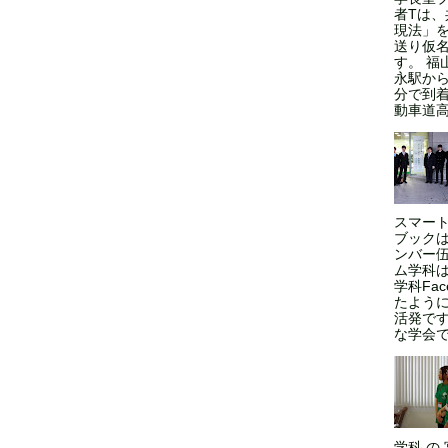
者Tは
現法」
送り仮
す。 福
永駅から
分で到
動車道高
スマート
ブックは
ンバー伍
ム学科
学科Fa
たよう
活発で
な学会であ
学科 の