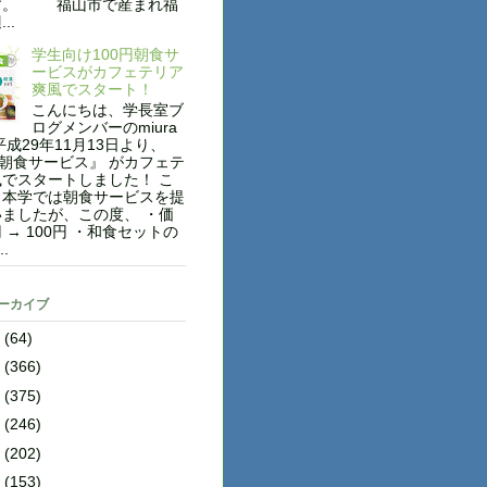
す。 福山市で産まれ福
..
学生向け100円朝食サ
ービスがカフェテリア
爽風でスタート！
こんにちは、学長室ブ
ログメンバーのmiura
平成29年11月13日より、
円朝食サービス』 がカフェテ
でスタートしました！ こ
も本学では朝食サービスを提
ましたが、この度、 ・価
円 → 100円 ・和食セットの
..
アーカイブ
8
(64)
7
(366)
6
(375)
5
(246)
4
(202)
3
(153)