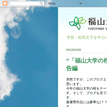
学長・松田文子を中心
2012/03/28
“「福山大学の
告編
突然ですが、このブログ上
思います。
今年の福山大学の桜をテー
す。そして、ブログを見て
す。
最優秀作品には豪華な(？
す。