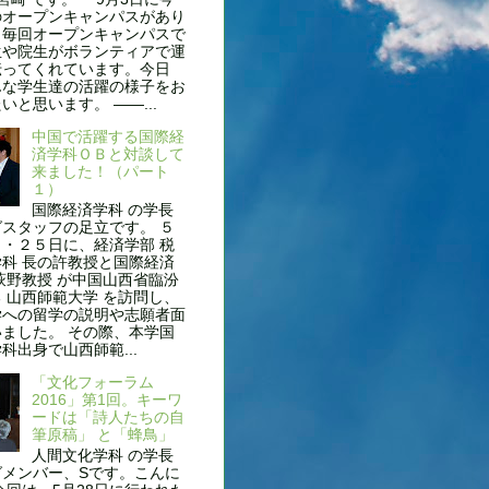
のオープンキャンパスがあり
。毎回オープンキャンパスで
生や院生がボランティアで運
伝ってくれています。今日
んな学生達の活躍の様子をお
いと思います。 ——...
中国で活躍する国際経
済学科ＯＢと対談して
来ました！（パート
１）
国際経済学科 の学長
スタッフの足立です。 ５
・２５日に、経済学部 税
科 長の許教授と国際経済
萩野教授 が中国山西省臨汾
 山西師範大学 を訪問し、
学への留学の説明や志願者面
ました。 その際、本学国
科出身で山西師範...
「文化フォーラム
2016」第1回。キーワ
ードは「詩人たちの自
筆原稿」 と「蜂鳥」
人間文化学科 の学長
グメンバー、Sです。こんに