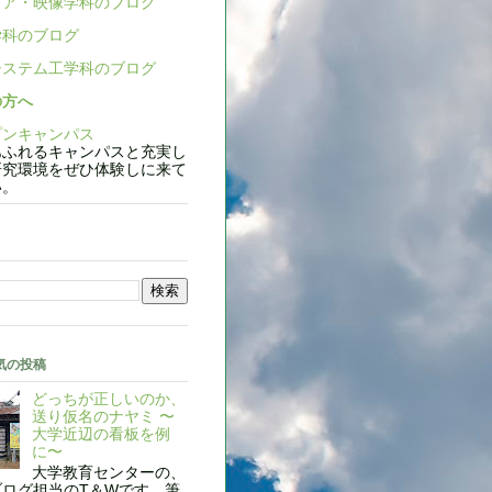
ア・映像学科のブログ
科のブログ
ステム工学科のブログ
の方へ
ンキャンパス
ふれるキャンパスと充実し
研究環境をぜひ体験しに来て
い。
気の投稿
どっちが正しいのか、
送り仮名のナヤミ 〜
大学近辺の看板を例
に〜
大学教育センターの、
ブログ担当のT＆Wです。筆