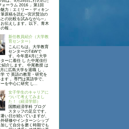
今回は、5月28日に行われた
フォーラム 2016 」第1回
の魅力：エミリー・ディキン
自筆原稿を読む─宮沢賢治の
稿との比較を試みながら─」
てお伝えします。以下、青木
報...
新任教員紹介（大学教
育センター）
こんにちは。大学教育
センターのT&Wで
す。今年度4月に大学
ターに着任 し た中尾佳行
ご紹介します。 中尾教授 は
年3月に広島大学を退職 し 、
学 で 英語の教育・研究を
ます 。専門は英語学で、
ーを中心に研究 し...
女子学生のキャリアに
ついて考えてみまし
た！（経済学部）
国際経済学科 ブログ
スタッフの足立です。
だ暑い日が続いていますが、
海外研修やインターンシップ
参加して自分を磨く時期でも