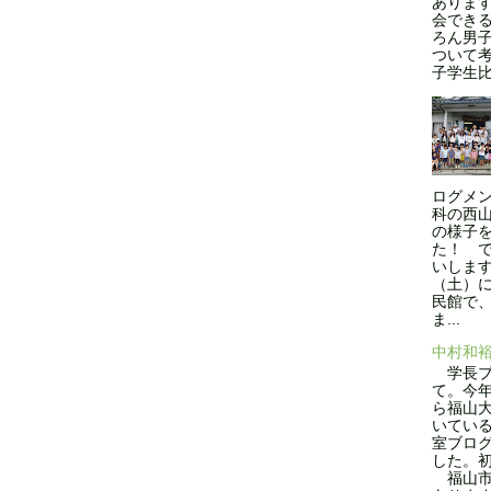
ありま
会できる
ろん男
ついて
子学生比率
ログメン
科の西
の様子
た！ 
いします
（土）
民館で
ま...
中村和
学長ブ
て。今年
ら福山
いてい
室ブロ
した。
福山市