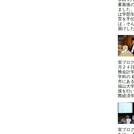
夏最後
ました
は学部
営を手
は，そ
届けした
室ブログ
月２４日
務会計学
学科の 
市にある
福山大
接を行い
際経済学
室ブロ