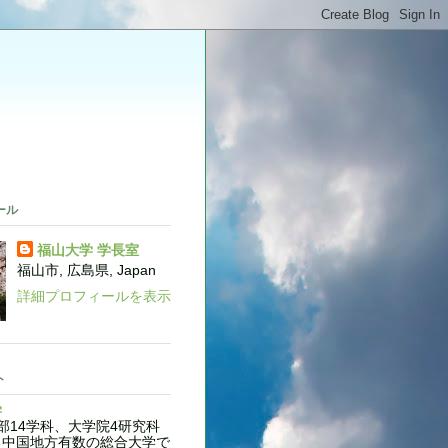
。
ール
福山大学 学長室
福山市, 広島県, Japan
詳細プロフィールを表示
ト
学
14学科、大学院4研究科
る中国地方有数の総合大学で