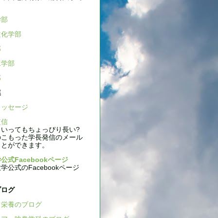
学部
文化学部
部
工学部
部
連
ッセージ
信
いってもちょっぴり長い?
のこもった学長発信のメール
ことができます。
公式Facebookページ
公式のFacebookページ
ブログ
栄養のブログ