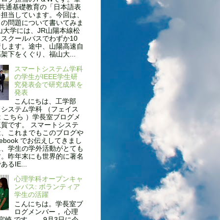
、共通基礎教育の「日本語表
を担当しています。今回は、
名の問題について書いてみま
山大学には、JR山陽本線松
スクールバスでわずか10
着します。途中、山陽高速自
架下をくぐり、福山大...
スマートシステム学科
の学生がIEEE学生研
究発表会で研究成果を
発表
こんにちは、工学部
システム学科 （フェイス
 こちら ）学長室ブログメ
賀です。 スマートシステ
は、これまでもこのブログや
cebook でお伝えしてきまし
に、学生の学外活動がとても
す。昨年末にも世界的に著名
るIE...
心理学科オープンキャ
ンパス: ボランティア
学生の活躍
こんにちは。学長室ブ
ログメンバー， 心理
 宮崎 です。 9月3日に今