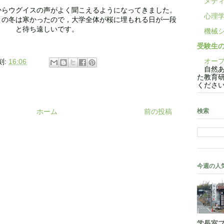
メディ
からウグイスの声がよく聞こえるようになってきました。
心理学
この冬は寒かったので，大学全体が桜に埋もれる日が一段
と待ち遠しいです。
機械シ
受験生
オープ
刻:
16:06
自然あ
た教育
くださ
検索
ホーム
前の投稿
今週の人
学長室