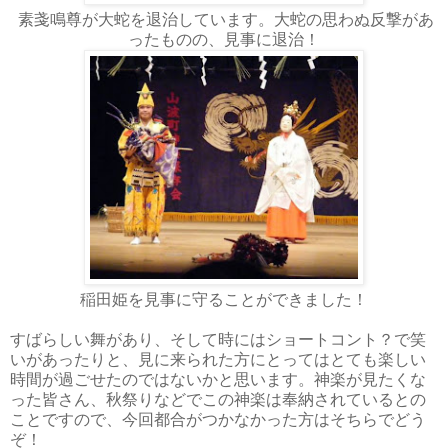
素戔鳴尊が大蛇を
退治しています。大蛇の思わぬ反撃があ
ったものの、見事に退治！
稲田姫を見事に守ることができました！
すばらしい舞があり、そして時にはショートコント？で笑
いがあったりと、見に来られた方にとってはとても楽しい
時間が過ごせたのではないかと思います。神楽が見たくな
った皆さん、秋祭りなどでこの神楽は奉納されているとの
ことですので、今回都合がつかなかった方はそちらでどう
ぞ！