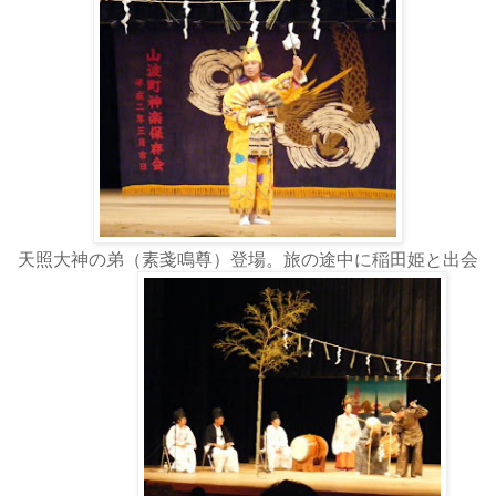
天照大神の弟（素戔鳴尊）登場。旅の途中に稲田姫と出会