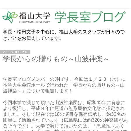
学長・松田文子を中心に、福山大学のスタッフが日々ので
きごとをお伝えしています。
2013/01/24
学長からの贈りもの～山波神楽～
学長室ブログメンバーの
JN
です。今回は１／２３（水）に
本学大学会館ホールで行われた「学長からの贈りもの～山
波神楽～」について報告します！
今回本学で演じて頂いた山波神楽団は、昭和
45
年に有志に
より復活し、平成９年に尾道市無形民俗文化財に指定され
ました。そして現在では
18
の演目を保存伝承し、約
30
名の
団員にて活動されています（広島県には約
320
の神楽団があ
るそうです）。大学で演じて頂いたのは、「悪魔払（あく