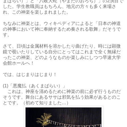
まばらい）」と「八岐大蛇（やまたのおろち）」の
2
演目で
した。
学生教職員はもちろん、地元の方々も多く来場さ
れ、この神楽を楽しまれました。
ちなみに神楽とは、ウィキペディアによると「日本の神道
の神事において神に奉納するため奏される歌舞」だそうで
す。
さて、日頃は金属材料を溶かしたり曲げたり、時には顕微
鏡で覗いたりしている自分にとってはこれまで全く無縁だ
ったこの神楽、どのようなものか楽しみにしつつ早速大学
会館ホールへ！
では、はじまりはじまり！
(1)
「悪魔払（あくまばらい）」
これは、神座を清めるために神楽の前に必ず行うものだ
そうです。舞台にあるササは邪気を払う効果があるとのこ
とです。（初めて知りました…）