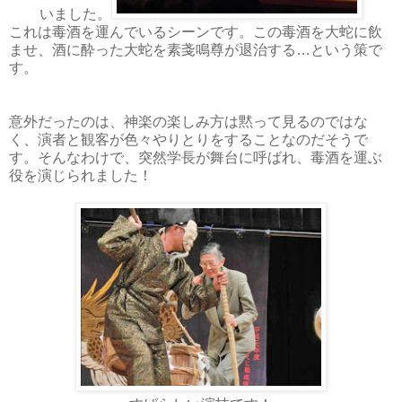
いました。
これは毒酒を運んでいるシーンです。この毒酒を大蛇に飲
ませ、酒に酔った大蛇を
素戔鳴尊が
退治する…という策で
す。
意外だったのは、神楽の楽しみ方は黙って見るのではな
く、演者と観客が色々やりとりをすることなのだそうで
す。そんなわけで、突然学長が舞台に呼ばれ、毒酒を運ぶ
役を演じられました！