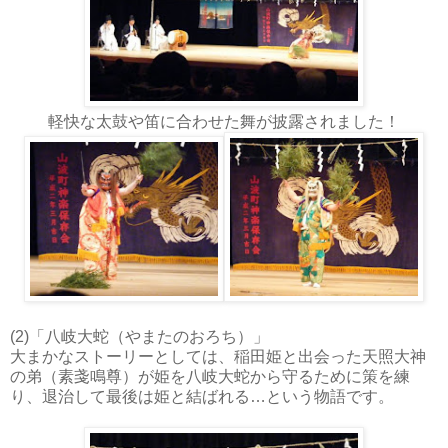
軽快な太鼓や笛に合わせた舞が披露されました！
(2)
「八岐大蛇（やまたのおろち）」
大まかなストーリーとしては、
稲田姫と出会った
天照大神
の弟（素戔鳴尊）が姫を
八岐大蛇から
守るために策を練
り、
退治して最後は姫と結ばれる…という物語です。