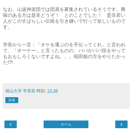
なお、山波神楽団では団員を募集されているそうです。興
味のある方は是非どうぞ！ とのことでした！ 是非若い
人がこのすばらしい伝統を引き継いで行って欲しいもので
す。
学長から一言：「オケを運ぶのを手伝ってくれ」と言われ
て、「オーケー」と言ったものの、ババがババ役をやって
もおもしろくないですよね。。。稲田姫の方をやりたかっ
た!?!
福山大学 学長室
時刻:
13:38
共有
‹
›
ホーム