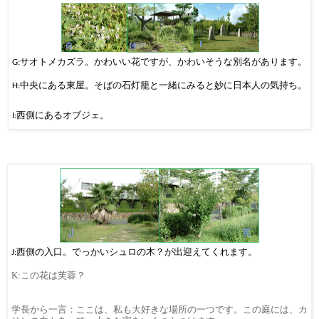
サオトメカズラ。かわいい花ですが、かわいそうな別名があります。
G:
中央にある東屋。そばの石灯籠と一緒にみると妙に日本人の気持ち。
H:
西側にあるオブジェ。
I:
西側の入口
。
でっかいシュロの木？が出迎えてくれます。
J:
K:この花は芙蓉？
学長から一言：ここは、私も大好きな場所の一つです。この庭には、カ