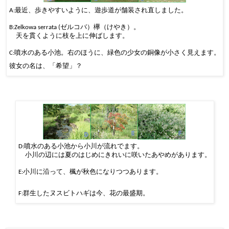
最近、歩きやすいように、遊歩道が舗装され直しました。
A:
ゼルコバ）欅（けやき）。
B:Zelkowa
serrata
(
天を貫くように枝を上に伸ばします。
噴水のある小池。右のほうに、緑色の少女の銅像が小さく見えます。
C:
彼女の名は、「希望」？
噴水のある小池から小川が流れでます。
D:
小川の辺には夏のはじめにきれいに咲いたあやめがあります。
小川に沿って、楓が秋色になりつつあります。
E:
群生したヌスビトハギは今、花の最盛期。
F: