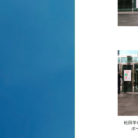
松田学
ポ