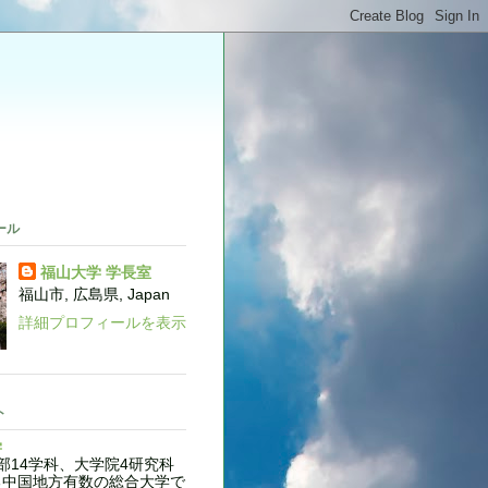
。
ール
福山大学 学長室
福山市, 広島県, Japan
詳細プロフィールを表示
ト
学
14学科、大学院4研究科
る中国地方有数の総合大学で