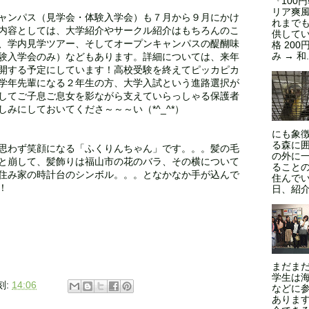
『100
リア爽風
ャンパス（見学会・体験入学会）も７月から９月にかけ
れまで
内容としては、大学紹介やサークル紹介はもちろんのこ
供してい
、学内見学ツアー、そしてオープンキャンパスの醍醐味
格 200
み → 和.
験入学会のみ）などもあります。詳細については、来年
開する予定にしています！高校受験を終えてピッカピカ
学年先輩になる２年生の方、大学入試という進路選択が
してご子息ご息女を影ながら支えていらっしゃる保護者
みにしておいてくださ～～～い（*^_^*）
にも象
る森に
思わず笑顔になる「ふくりんちゃん」です。。。髪の毛
の外に
と崩して、髪飾りは福山市の花のバラ、その横について
ること
住み家の時計台のシンボル。。。となかなか手が込んで
住んでい
！
日、紹介
まだま
学生は
刻:
14:06
などに
ありま