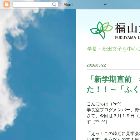
学長・松田文子を中心
2016/03/22
「新学期直前 
た！！～「ふ
こんにちは（^o^）
学長室ブログメンバー、野
さて、今回は３月１９日（
す（*^_^*）
「えっ！この時期に見学会
います。そうなんです！何