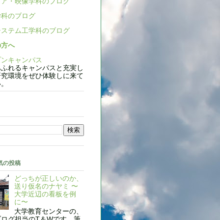
ア・映像学科のブログ
科のブログ
ステム工学科のブログ
の方へ
ンキャンパス
ふれるキャンパスと充実し
研究環境をぜひ体験しに来て
い。
気の投稿
どっちが正しいのか、
送り仮名のナヤミ 〜
大学近辺の看板を例
に〜
大学教育センターの、
ブログ担当のT＆Wです。筆