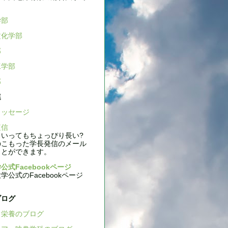
学部
文化学部
部
工学部
部
連
ッセージ
信
いってもちょっぴり長い?
のこもった学長発信のメール
ことができます。
公式Facebookページ
公式のFacebookページ
ブログ
栄養のブログ