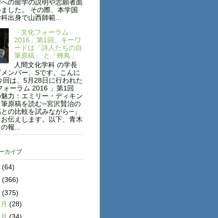
学への留学の説明や志願者面
ました。 その際、本学国
科出身で山西師範...
「文化フォーラム
2016」第1回。キーワ
ードは「詩人たちの自
筆原稿」 と「蜂鳥」
人間文化学科 の学長
グメンバー、Sです。こんに
今回は、5月28日に行われた
フォーラム 2016 」第1回
の魅力：エミリー・ディキン
自筆原稿を読む─宮沢賢治の
稿との比較を試みながら─」
てお伝えします。以下、青木
報...
アーカイブ
8
(64)
7
(366)
6
(375)
2月
(28)
1月
(34)