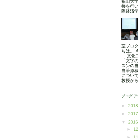
福山大
接を行い
際経済学
室ブロ
ちは。 
「 文化
「文字
スンの
自筆原
につい
教授からの
ブログ 
►
201
►
201
▼
201
►
1
►
1