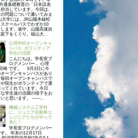
、共通基礎教育の「日本語表
を担当しています。今回は、
名の問題について書いてみま
山大学には、JR山陽本線松
スクールバスでわずか10
着します。途中、山陽高速自
架下をくぐり、福山大...
心理学科オープンキャ
ンパス: ボランティア
学生の活躍
こんにちは。学長室ブ
ログメンバー， 心理
 宮崎 です。 9月3日に今
のオープンキャンパスがあり
。毎回オープンキャンパスで
生や院生がボランティアで運
伝ってくれています。今日
んな学生達の活躍の様子をお
いと思います。 ——...
機械システム工学科
に、ジュニア自動車エ
ンジニアたちがやって
来た！
学長室ブログメンバー
す。 年末の12月17日
 銀河学院中学校2年生5人