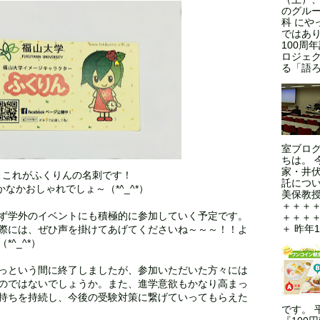
のグルー
科 にや
ではあ
100周
ロジェ
る「語ろ
室ブロ
ちは。 
家・井
これがふくりんの名刺です！
託につい
かなかおしゃれでしょ～（*^_^*）
美保教授
＋＋＋
ず学外のイベントにも積極的に参加していく予定です。
＋＋＋
＋ 昨年1
際には、ぜひ声を掛けてあげてくださいね～～～！！よ
^_^*）
っという間に終了しましたが、参加いただいた方々には
のではないでしょうか。また、進学意欲もかなり高まっ
持ちを持続し、今後の受験対策に繋げていってもらえた
です。 