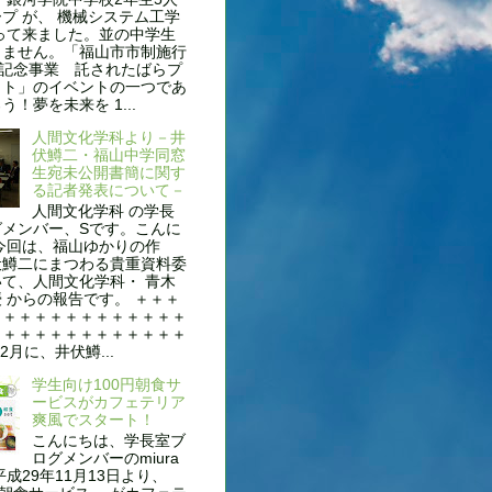
プ が、 機械システム工学
って来ました。並の中学生
りません。「福山市市制施行
年記念事業 託されたばらプ
クト」のイベントの一つであ
う！夢を未来を 1...
人間文化学科より－井
伏鱒二・福山中学同窓
生宛未公開書簡に関す
る記者発表について－
人間文化学科 の学長
グメンバー、Sです。こんに
今回は、福山ゆかりの作
伏鱒二にまつわる貴重資料委
て、人間文化学科・ 青木
 からの報告です。 ＋＋＋
＋＋＋＋＋＋＋＋＋＋＋＋＋
＋＋＋＋＋＋＋＋＋＋＋＋＋
2月に、井伏鱒...
学生向け100円朝食サ
ービスがカフェテリア
爽風でスタート！
こんにちは、学長室ブ
ログメンバーのmiura
平成29年11月13日より、