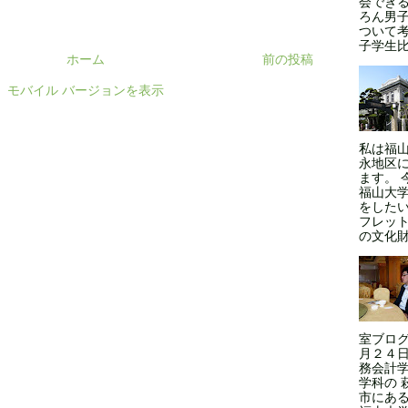
会できる
ろん男
ついて
子学生比率
ホーム
前の投稿
モバイル バージョンを表示
私は福
永地区
ます。 
福山大
をした
フレッ
の文化財
室ブログ
月２４日
務会計学
学科の 
市にある