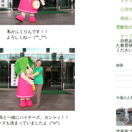
メディ
心理学
機械シ
受験生
私がふくりんです！！
オープ
よろしくね～（*^_^*）
自然あ
た教育
くださ
検索
今週の人
長と一緒にハイチーズ。カシャッ！！
ーズも決まっていましたよ（^o^）
学長室