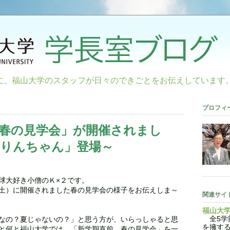
に、福山大学のスタッフが日々のできごとをお伝えしています
プロフィ
春の見学会」が開催されまし
くりんちゃん」登場～
球大好き小僧のＫ×２です。
土）に開催されました春の見学会の様子をお伝えしま～
関連サイ
福山大
全5学部
なの？夏じゃないの？」と思う方が、いらっしゃると思
を擁す
と何と福山大学では、「新学期直前 春の見学会」を一