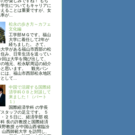
のが楽しみですね！ もち
子学生についてもキャリアに
考えることは重要ですが、女
が...
松永の歩き方～カフェ
文化編
工学部ＭＧです。福山
大学に着任して2年が
経ちました。 さて、
山大学がある福山市西部の松
に住み、日常生活を送ってい
今回は大学を飛び出して、
学の地元、松永駅周辺の紹介
いと思います。 観光パン
トには、福山市西部松永地区
として...
中国で活躍する国際経
済学科ＯＢと対談して
来ました！（パート
１）
国際経済学科 の学長
スタッフの足立です。 ５
・２５日に、経済学部 税
科 長の許教授と国際経済
萩野教授 が中国山西省臨汾
 山西師範大学 を訪問し、