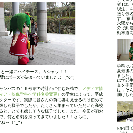
者Tは
現法」
送り仮
す。 福
永駅から
分で到
動車道高
学科 の
夏最後
者と一緒にハイチーズ。カシャッ！！
ました
璧にポーズが決まっていましたよ（^o^）
は学部
営を手
ャンパスの１５号館の時計台に住む妖精で、
メディア情
は，そ
ィア・映像学科へ学科名称変更）
の学生によって、平成
届けした
クターです。実際に皆さんの前に姿を見せるのは初めて
張した様子でしたが、たくさん集まっていただいた高校
ると、とても嬉しそうな様子でした。また、今回が初お
で、何と名刺を持ってきていました！！さらに、
すね～（^_^）
の内田で
（土）、