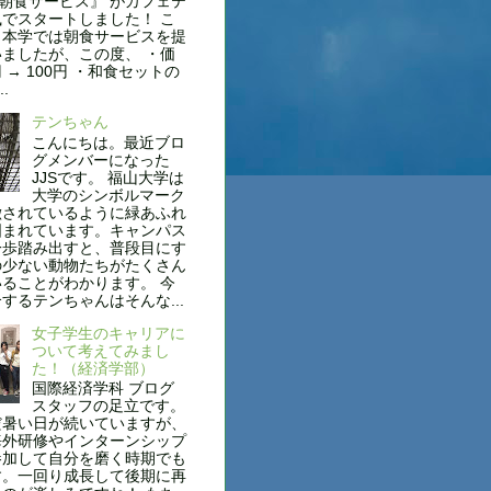
円朝食サービス』 がカフェテ
でスタートしました！ こ
も本学では朝食サービスを提
ましたが、この度、 ・価
円 → 100円 ・和食セットの
..
テンちゃん
こんにちは。最近ブロ
グメンバーになった
JJSです。 福山大学は
大学のシンボルマーク
徴されているように緑あふれ
囲まれています。キャンパス
一歩踏み出すと、普段目にす
の少ない動物たちがたくさん
ることがわかります。 今
するテンちゃんはそんな...
女子学生のキャリアに
ついて考えてみまし
た！（経済学部）
国際経済学科 ブログ
スタッフの足立です。
だ暑い日が続いていますが、
海外研修やインターンシップ
参加して自分を磨く時期でも
す。一回り成長して後期に再