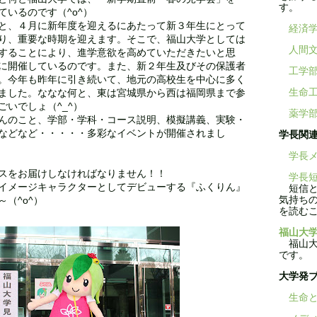
す。
いるのです（^o^）
と、４月に新年度を迎えるにあたって新３年生にとって
経済
り、重要な時期を迎えます。そこで、福山大学としては
人間
することにより、進学意欲を高めていただきたいと思
に開催しているのです。また、新２年生及びその保護者
工学
。今年も昨年に引き続いて、地元の高校生を中心に多く
生命
ました。ななな何と、東は宮城県から西は福岡県まで参
いでしょ（^_^）
薬学
んのこと、学部・学科・コース説明、模擬講義、実験・
などなど・・・・・多彩なイベントが開催されまし
学長関
学長メ
スをお届けしなければなりません！！
学長短
イメージキャラクターとしてデビューする『ふくりん』
短信と
気持ち
（^o^）
を読む
福山大学
福山大学
です。
大学発
生命と