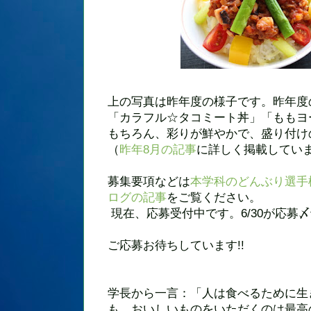
上の写真は昨年度の様子です。昨年度
「カラフル☆タコミート丼」「ももヨ
もちろん、彩りが鮮やかで、盛り付け
（
昨年8月の記事
に詳しく掲載してい
募集要項などは
本学科のどんぶり選手
ログの記事
をご覧ください。
現在、応募受付中です。6/30が応募
ご応募お待ちしています!!
学長から一言：「人は食べるために生
も、おいしいものをいただくのは最高