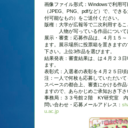
画像ファイル形式：
で利用可
Windows
（
、
、
など）で、できる
JPEG
PNG
pdf
付可能なもの）をご送付ください。
版権：大学が広報等で二次利用するこ
人物が写っている作品については
展示・審査：応募作品は、４月１５～
ます。展示場所に投票箱を置きますの
下さい。上位
作品を選びます。
3
結果発表：審査結果は、は４月２３日
ます。
表彰式：入選者の表彰を４月２５日頃
注：一人で何枚も応募していただいて
スペースの都合上、審査にかける作品
ますので、あらかじめご承知おき下さ
事務局：３３号館２階
研究室 
KY
問い合わせ・応募メールアドレス：
sh
u.ac.jp