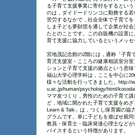
る子育て支援事業に寄付をするという
のは，ダイドードリンコに勤務する若
苦労するなかで，社会全体で子育てを
しま子ども夢財団を通して企業が社会
たとのことです。この自販機の設置に
育て支援に協力しているというメッセ
宮地茂記念館の2階には，通称「子育
育児支援室・こころの健康相談室分室
ションと子育て支援の拠点という意味
福山大学心理学科は，ここを中心に20
様々な活動を行ってきました。http://www.f
u.ac.jp/human/psychology/html/kosodat
ママ友づくり，男性のための子育て講
ど，地域に開かれた子育て支援をめざ
Learn & Talk」は，つくし保育
グラムです。単に子どもを遊ばせ親同
教員・保育士・臨床発達心理士などが
バイスするという特徴があります。