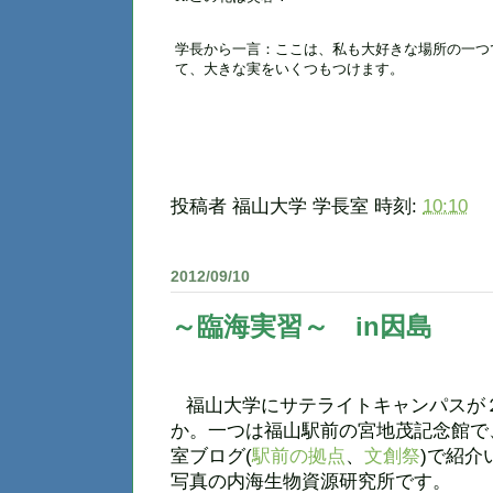
学長から一言：ここは、私も大好きな場所の一つ
て、大きな実をいくつもつけます。
投稿者
福山大学 学長室
時刻:
10:10
2012/09/10
～臨海実習～ in因島
福山大学にサテライトキャンパスが
か。一つは福山駅前の宮地茂記念館で
室ブログ
(
駅前
の
拠点
、
文
創
祭
)で紹介
写真の内海生物資源研究所です。