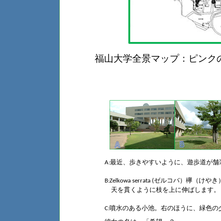
福山大学全景マップ：ピンク
最近、歩きやすいように、遊歩道が舗
A:
ゼルコバ）欅（けやき
B:Zelkowa
serrata
(
天を貫くように枝を上に伸ばします。
噴水のある小池。右のほうに、緑色の
C: