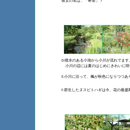
彼女の名は、「希望」？
噴水のある小池から小川が流れでます
D:
小川の辺には夏のはじめにきれいに咲
小川に沿って、楓が秋色になりつつあ
E:
群生したヌスビトハギは今、花の最盛
F: