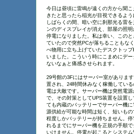
今日は昼頃に雷鳴が遠くの方から聞こ
きたと思ったら稲光が目視できるよう
しばらくの間、暗い空に刹那光る雷を
ンのディスプレイが消え、部屋の照明
停電になりました。私は幸い、このと
ていたので突然PCが落ちることもな
べ物用に立ち上げていたデスクトップ
いました。こういう時にこまめにデー
ないなぁと痛感させられます。
29号館の3Fにはサーバー室がありま
置され、24時間休みなく稼働してい
電は大敵です。サーバー機は突然電源
で、その対策としてUPS装置を設置し
ても内蔵のバッテリーでサーバー機に
源供給が可能な時間は短く、短いもの
程度しかバッテリーが持ちません。停
れるまでにサーバー機を正規の手順で
いけません。停電が起こるとシステム管理