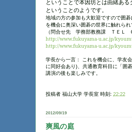
ということで本因坊とは由緒ある
ということのようです。
地域の方の参加も大歓迎ですので囲碁
を機会に奥深い囲碁の世界に触れられ
（問合せ先 学務部教務課 ＴＥＬ 084-
http://www.fukuyama-u.ac.jp/kyoum
http://www.fukuyama-u.ac.jp/kyoum
学長から一言： これを機会に、学友
に同好会あり)、共通教育科目に「囲
講演の後も楽しみです。
投稿者
福山大学 学長室
時刻:
22:22
2012/09/19
爽風の庭