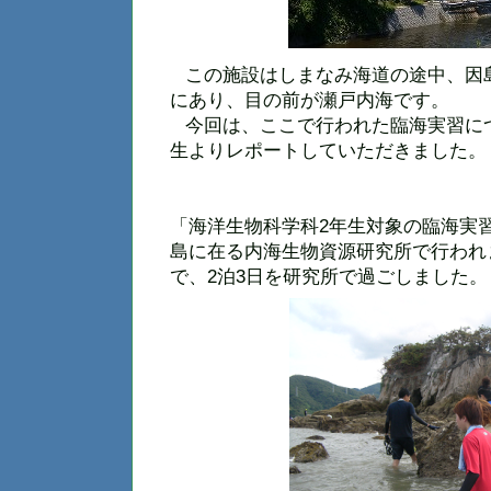
この施設はしまなみ海道の途中、因
にあり、目の前が瀬戸内海です。
今回は、ここで行われた臨海実習に
生よりレポートしていただきました。
「海洋生物科学科
2
年生対象の臨海実
島に在る内海生物資源研究所で行われ
で、
2
泊
3
日を研究所で過ごしました。