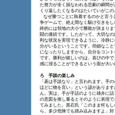
た努力が全く損なわれる悲劇の瞬間が
くり返したくなるのはたいていがこの
なぜ勝つことに執着するのかと言う
争ゲームで、絶え間なく駆け引きをし
終的には領地の大小で勝敗が決まりま
闘の連続です。したがって、大切なの
利な状況を実現できるように、冷静に
分がいるということです。些細なこと
になったりしますから、自分をコント
です。勝利が嬉しいのは、喜びの中で
感に浸ることができるという面が大い
ろ 手談の楽しみ
「碁は手談なり」と言われます。手の
ほどに物を言い」という諺があります
ん。実は、手が手話のように雄弁に話
の意図を推し量るとそのように表現で
てみました。黒石氏「このまま何もし
ら、多少危険でも踏み込みますよ」対