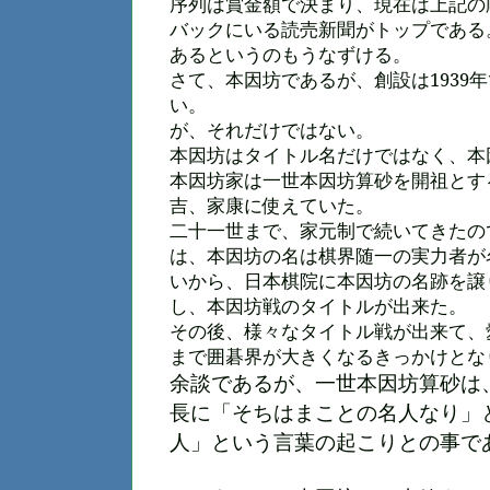
序列は賞金額で決まり、現在は上記の
バックにいる読売新聞がトップである
あるというのもうなずける。
さて、本因坊であるが、創設は1939
い。
が、それだけではない。
本因坊はタイトル名だけではなく、本
本因坊家は一世本因坊算砂を開祖とす
吉、家康に使えていた。
二十一世まで、家元制で続いてきたの
は、本因坊の名は棋界随一の実力者が
いから、日本棋院に本因坊の名跡を譲
し、本因坊戦のタイトルが出来た。
その後、様々なタイトル戦が出来て、
まで囲碁界が大きくなるきっかけとな
余談であるが、
一世本因坊算砂は
長に「そちはまことの名人なり」
人」という言葉の起こりとの事で