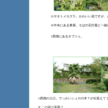
サオトメカズラ。かわいい花ですが、
G:
中央にある東屋。そばの石灯籠と一緒
H:
西側にあるオブジェ。
I:
西側の入口
。
でっかいシュロの木？が出迎えて
J:
K:この花は芙蓉？