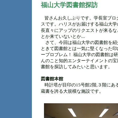
福山大学図書館探訪
皆さんお久しぶりです。学長室ブロ
スです。ハリスがお届けする福山大学
長直々にアップのリクエストが来るな
とか来ていないとか…
さて、今回は福山大学の図書館を紹
ときて図書館とは一気に堅くなった印
ープロブレム！ 福山大学の図書館は
んのこと知的エンターテイメントの宝
書館を探訪してみたいと思います。
図書館本館
時計塔が目印の
号館
階,３階にあ
15
2
蔵書を誇る大規模な施設です。