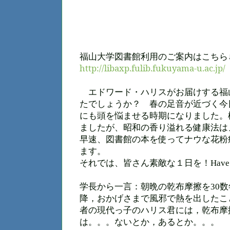
福山大学図書館利用のご案内はこちら
http://libaxp.fulib.fukuyama-u.ac.jp/
エドワード・ハリスがお届けする福
たでしょうか？ 春の足音が近づく今
にも頭を悩ませる時期になりました。
ましたが、昭和の香り溢れる健康法は
早速、図書館の本を使ってナウな花粉
ます。
それでは、皆さん素敵な１日を！
Have 
学長から一言：朝晩の乾布摩擦を30
降，おかげさまで風邪で熱を出したこ
者の現代っ子のハリス君には，乾布摩
は。。。ないとか，あるとか。。。