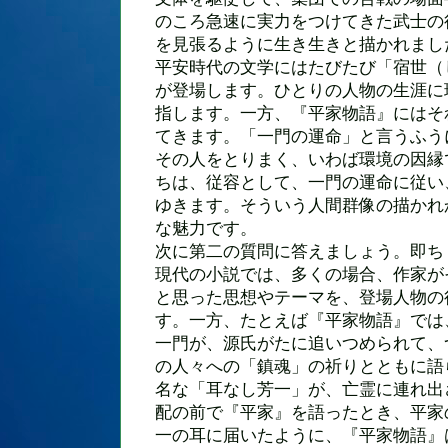
のころ急速に実力をつけてきた武士の
を見張るように生き生きと描かれまし
平安時代の文学にはたびたび「宿世（
が登場します。ひとりの人物の生涯に
指します。一方、『平家物語』にはそ
てきます。「一門の運命」と言うふう
その人をとりまく、いわば環境の因縁
ちは、従容として、一門の運命に従い
ゆきます。そういう人間群像の描かれ
な魅力です。
次に第二の質問に答えましょう。即ち
現代の小説では、多くの場合、作家が
と思った思想やテーマを、登場人物の
す。一方、たとえば『平家物語』では
一門が、源氏がたに追いつめられて、
の人々への「鎮魂」の祈りとともに語
名な「耳なし芳一」が、亡霊に連れ出
配の前で『平家』を語ったとき、平家
一の耳に届いたように、『平家物語』