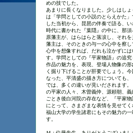
めの技でした。
あまりに長くなりました。少しはしょ
は「学問としての小説のとらえかた」
した当初から、琵琶の伴奏で語る、い
時代に書かれた『葉隠』の中に、那須
原藩主が、はらはらと落涙し、それを
藩主は、そのときの与一の心中を察し
心中を想像すれば、だれも泣かずには
す。学問としての『平家物語』の追究
作品の魅力を、表現、登場人物像の形
く掘り下げることが肝要でしょう。今
なった、平清盛の描き方についても、
では、多くの違いが見いだされます。
の平家の人々、木曽義仲、源頼朝、義
ごとき後白河院の存在など、『平家物
にとって、さまざまな表情を見せてく
福山大学の学生諸君にもその魅力の一
す。
Ｍ：位藤先生、ありがとうございまし