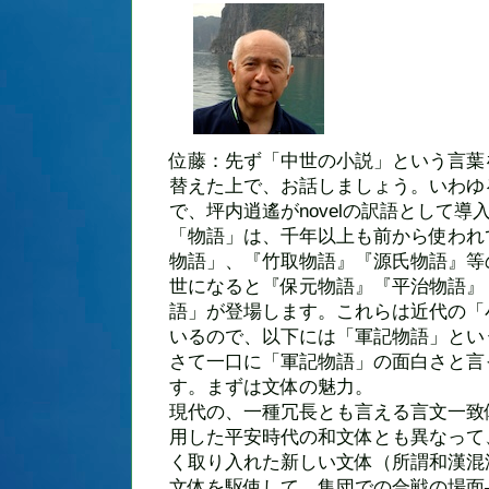
位藤：先ず「中世の小説」という言葉
替えた上で、お話しましょう。いわゆ
で、坪内逍遙がnovelの訳語として
「物語」は、千年以上も前から使われ
物語」、『竹取物語』『源氏物語』等
世になると『保元物語』『平治物語』
語」が登場します。これらは近代の「
いるので、以下には「軍記物語」とい
さて一口に「軍記物語」の面白さと言
す。まずは文体の魅力。
現代の、一種冗長とも言える言文一致
用した平安時代の和文体とも異なって
く取り入れた新しい文体（所謂和漢混
文体を駆使して、集団での合戦の場面