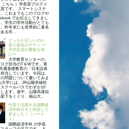
 こちら ）学長室ブログメ
賀です。 スマートシステ
は、これまでもこのブログや
cebook でお伝えしてきまし
に、学生の学外活動がとても
す。昨年末にも世界的に著名
るIE...
どっちが正しいのか、
送り仮名のナヤミ 〜
大学近辺の看板を例
に〜
大学教育センターの、
ブログ担当のT＆Wです。筆
、共通基礎教育の「日本語表
を担当しています。今回は、
名の問題について書いてみま
山大学には、JR山陽本線松
スクールバスでわずか10
着します。途中、山陽高速自
架下をくぐり、福山大...
中国で活躍する国際経
済学科ＯＢと対談して
来ました！（パート
１）
国際経済学科 の学長
スタッフの足立です。 ５