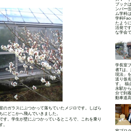
ブックは
ンバー伍
ム学科
学科Fa
たよう
活発で
な学会であ
学長室
者Tは
現法」
送り仮
す。 福
永駅から
分で到
動車道高
室のガラスにぶつかって落ちていた メジロです。しばら
ちにどこかへ飛んでいきました。
です。学生が壁にぶつかっているところで、これを乗り
す。
室ブログ