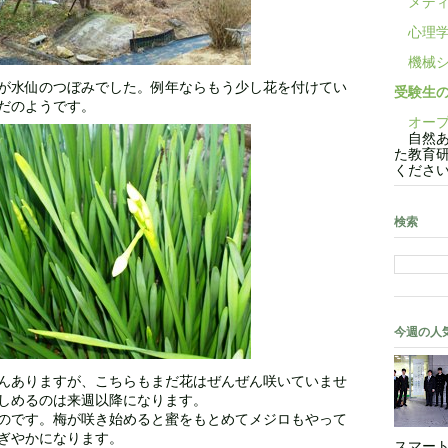
メディ
心理学
機械シ
が水仙のつぼみでした。例年ならもう少し花を付けてい
受験生
だのようです。
オープ
自然あ
た教育
くださ
検索
今週の人
んありますが、こちらもまだ花はぜんぜん咲いていませ
しめるのは来週以降になります。
のです。梅が咲き始めると蜜をもとめてメジロもやって
ぎやかになります。
スマート