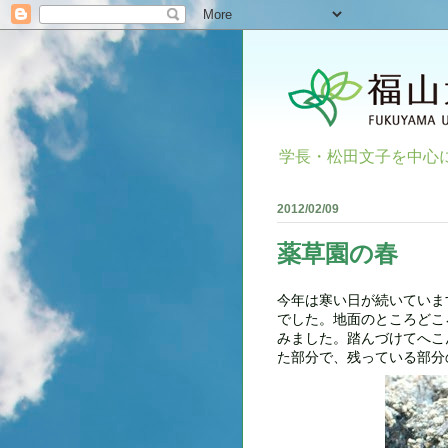
学長・松田文子を中心
2012/02/09
薬草園の春
今年は寒い日が続いていま
でした。地面のところどこ
みました。踏んづけてへこ
た部分で、残っている部分