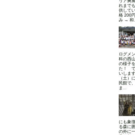
リア爽風
れまで
供してい
格 200
み → 和.
ログメン
科の西
の様子
た！ 
いします
（土）
民館で
ま...
にも象
る森に
の外に