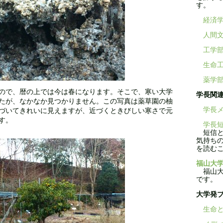
す。
経済
人間
工学
生命
薬学
ので、暦の上では今は春になります。そこで、寒い大学
学長関
たが、なかなか見つかりません。この写真は薬草園の柚
学長メ
づいてきれいに見えますが、近づくときびしい寒さで元
す。
学長短
短信と
気持ち
を読む
福山大学
福山大学
です。
大学発
生命と