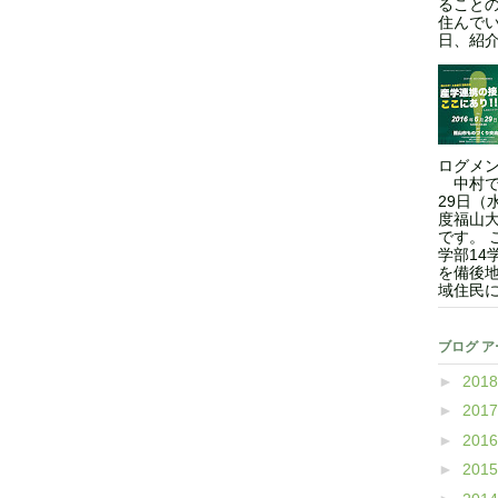
ること
住んでい
日、紹介
ログメン
中村です
29日（
度福山
です。 
学部14
を備後
域住民に
ブログ 
►
201
►
201
►
201
►
201