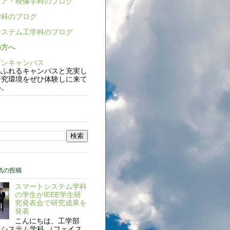
ア・映像学科のブログ
科のブログ
ステム工学科のブログ
の方へ
ンキャンパス
ふれるキャンパスと充実し
研究環境をぜひ体験しに来て
い。
気の投稿
スマートシステム学科
の学生がIEEE学生研
究発表会で研究成果を
発表
こんにちは、工学部
システム学科 （フェイス