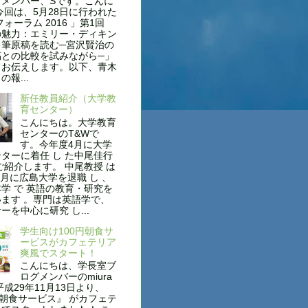
グメンバー、Sです。こんに
今回は、5月28日に行われた
フォーラム 2016 」第1回
の魅力：エミリー・ディキン
自筆原稿を読む─宮沢賢治の
稿との比較を試みながら─」
てお伝えします。以下、青木
報...
新任教員紹介（大学教
育センター）
こんにちは。大学教育
センターのT&Wで
す。今年度4月に大学
ターに着任 し た中尾佳行
ご紹介します。 中尾教授 は
年3月に広島大学を退職 し 、
学 で 英語の教育・研究を
ます 。専門は英語学で、
ーを中心に研究 し...
学生向け100円朝食サ
ービスがカフェテリア
爽風でスタート！
こんにちは、学長室ブ
ログメンバーのmiura
平成29年11月13日より、
円朝食サービス』 がカフェテ