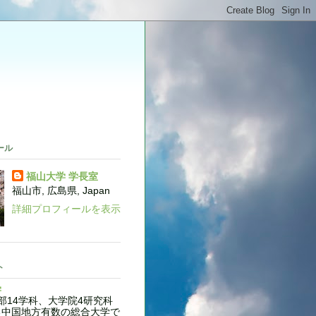
。
ール
福山大学 学長室
福山市, 広島県, Japan
詳細プロフィールを表示
ト
学
14学科、大学院4研究科
る中国地方有数の総合大学で