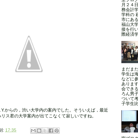
月２４日
務会計学
学科の 
市にある
福山大
接を行い
際経済学
まだま
学生は
などに
ありま
会できる
ろん男
ついて
子学生比率
 K.Y.からの，渋い大学内の案内でした。そういえば，最近
ハリス君の大学案内が出てこなくて寂しいですね。
刻:
17:35