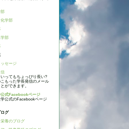
学部
文化学部
部
工学部
部
連
ッセージ
信
いってもちょっぴり長い?
のこもった学長発信のメール
ことができます。
公式Facebookページ
公式のFacebookページ
ブログ
栄養のブログ