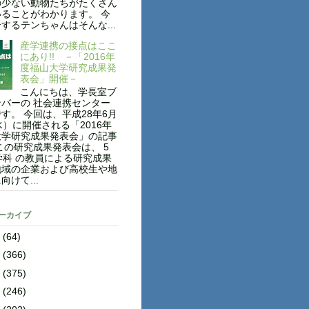
の少ない動物たちがたくさん
ることがわかります。 今
するテンちゃんはそんな...
産学連携の接点はここ
にあり!! －「2016年
度福山大学研究成果発
表会」開催－
こんにちは、学長室ブ
バーの 社会連携センター
。 今回は、平成28年6月
水）に開催される「2016年
大学研究成果発表会」の記事
この研究成果発表会は、 5
学科 の教員による研究成果
地域の企業および高校生や地
向けて...
アーカイブ
8
(64)
7
(366)
6
(375)
5
(246)