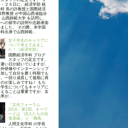
・２５日に、経済学部 税
科 長の許教授と国際経済
萩野教授 が中国山西省臨汾
 山西師範大学 を訪問し、
学への留学の説明や志願者面
ました。 その際、本学国
科出身で山西師範...
女子学生のキャリアに
ついて考えてみまし
た！（経済学部）
国際経済学科 ブログ
スタッフの足立です。
だ暑い日が続いていますが、
海外研修やインターンシップ
参加して自分を磨く時期でも
す。一回り成長して後期に再
のが楽しみですね！ もち
子学生についてもキャリアに
考えることは重要ですが、女
が...
「文化フォーラム
2016」第1回。キーワ
ードは「詩人たちの自
筆原稿」 と「蜂鳥」
人間文化学科 の学長