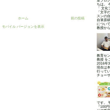
室ブロ
ちは。 
「 文化
「文字
スンの
ホーム
前の投稿
自筆原
につい
モバイル バージョンを表示
教授からの
教育セン
教授 を
2016
現在は本
行ってい
チョーサ
です。 
『100