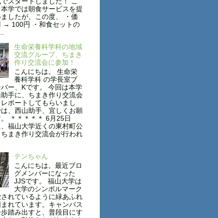
でスタートしました！ こ
も本学では朝食サービスを提
ましたが、この度、 ・価
円 → 100円 ・和食セットの
..
生命栄養科学科の地域
交流グループ、ちまき
作り交流会に参加！
こんにちは。 生命栄
養科学科 の学長室ブ
バー、Kです。 今回は本学
山助手に、ちまき作り交流会
をレポートしてもらいまし
では、西山助手、宜しくお願
。 ＊＊＊＊＊ 6月25日
に、福山大学近くの東村町公
、ちまき作り交流会が行われ
テンちゃん
こんにちは。最近ブロ
グメンバーになった
JJSです。 福山大学は
大学のシンボルマーク
徴されているように緑あふれ
囲まれています。キャンパス
一歩踏み出すと、普段目にす