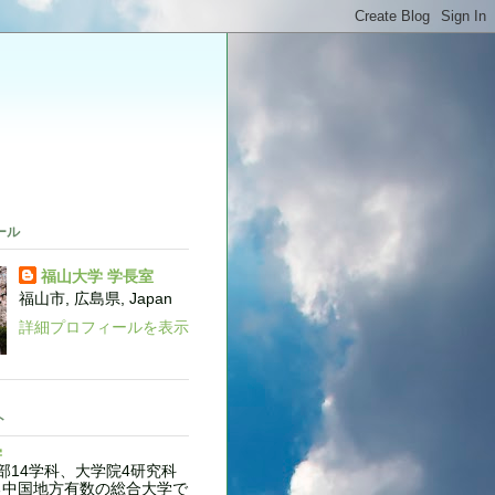
。
ール
福山大学 学長室
福山市, 広島県, Japan
詳細プロフィールを表示
ト
学
14学科、大学院4研究科
る中国地方有数の総合大学で