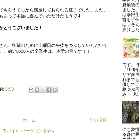
夏最後
ました
でもらえて心から満足しておられる様子でした。また、
は学部
もあって本当に喜んでいただけたようです。
営を手
は，そ
がとうございました！
届けした
さん、後輩のために土曜日の午後をつぶしていただいて
。約34,000人の卒業生は、本学の宝です！！
です。 
『100
リア爽風
れまで
供してい
刻:
8:53
格 200
み → 和.
ホーム
前の投稿
にも象
モバイル バージョンを表示
る森に