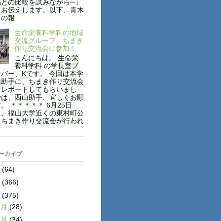
稿との比較を試みながら─」
てお伝えします。以下、青木
報...
生命栄養科学科の地域
交流グループ、ちまき
作り交流会に参加！
こんにちは。 生命栄
養科学科 の学長室ブ
バー、Kです。 今回は本学
山助手に、ちまき作り交流会
をレポートしてもらいまし
では、西山助手、宜しくお願
。 ＊＊＊＊＊ 6月25日
に、福山大学近くの東村町公
、ちまき作り交流会が行われ
アーカイブ
8
(64)
7
(366)
6
(375)
2月
(28)
1月
(34)