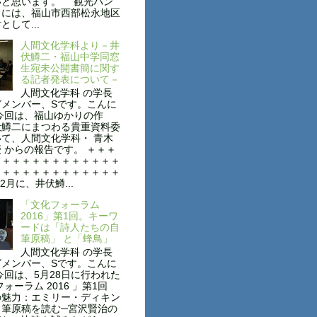
いと思います。 観光パン
トには、福山市西部松永地区
として...
人間文化学科より－井
伏鱒二・福山中学同窓
生宛未公開書簡に関す
る記者発表について－
人間文化学科 の学長
グメンバー、Sです。こんに
今回は、福山ゆかりの作
伏鱒二にまつわる貴重資料委
て、人間文化学科・ 青木
 からの報告です。 ＋＋＋
＋＋＋＋＋＋＋＋＋＋＋＋＋
＋＋＋＋＋＋＋＋＋＋＋＋＋
2月に、井伏鱒...
「文化フォーラム
2016」第1回。キーワ
ードは「詩人たちの自
筆原稿」 と「蜂鳥」
人間文化学科 の学長
グメンバー、Sです。こんに
今回は、5月28日に行われた
フォーラム 2016 」第1回
の魅力：エミリー・ディキン
自筆原稿を読む─宮沢賢治の