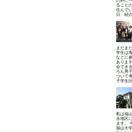
の外に
ること
住んでい
日、紹介
まだま
学生は
などに
ありま
会できる
ろん男
ついて
子学生比率
私は福
永地区
ます。 
福山大