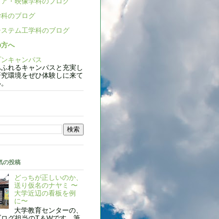
ア・映像学科のブログ
科のブログ
ステム工学科のブログ
の方へ
ンキャンパス
ふれるキャンパスと充実し
研究環境をぜひ体験しに来て
い。
気の投稿
どっちが正しいのか、
送り仮名のナヤミ 〜
大学近辺の看板を例
に〜
大学教育センターの、
ブログ担当のT＆Wです。筆