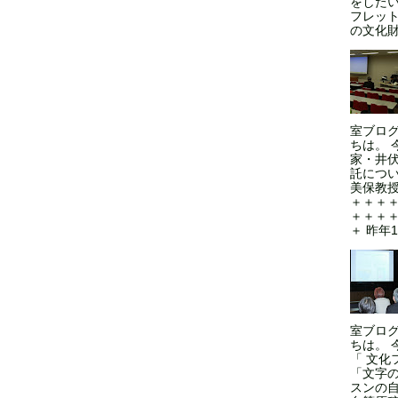
をした
フレッ
の文化財
室ブロ
ちは。 
家・井
託につい
美保教授
＋＋＋
＋＋＋
＋ 昨年1
室ブロ
ちは。 
「 文化
「文字
スンの