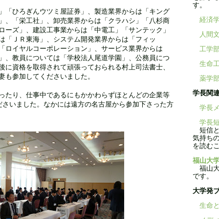
す。
」「ひろぎんウツミ屋証券」、製造業界からは「キング
経済
」、「栄工社」、卸売業界からは「クラハシ」「八杉商
ローズ」、建設工事業からは「中電工」「サンテック」
人間
は「ＪＲ東海」、システム開発業界からは「フィッ
「ロイヤルコーポレーション」、サービス業界からは
工学
」、教員については「学校法人尾道学園」、公務員につ
生命
後に資格を取得されて頑張っておられる村上司法書士、
妻も参加してくださいました。
薬学
学長関
ったり、仕事中であるにもかかわらずほとんどの企業等
ださいました。なかには遠方の名古屋から参加下さった方
学長メ
学長短
短信と
気持ち
を読む
福山大学
福山大学
です。
大学発
生命と