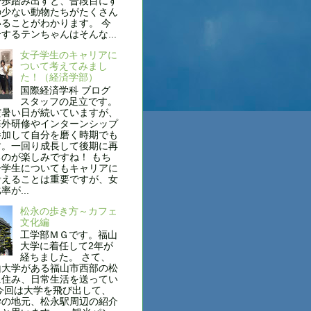
一歩踏み出すと、普段目にす
の少ない動物たちがたくさん
ることがわかります。 今
するテンちゃんはそんな...
女子学生のキャリアに
ついて考えてみまし
た！（経済学部）
国際経済学科 ブログ
スタッフの足立です。
だ暑い日が続いていますが、
海外研修やインターンシップ
参加して自分を磨く時期でも
す。一回り成長して後期に再
のが楽しみですね！ もち
子学生についてもキャリアに
考えることは重要ですが、女
が...
松永の歩き方～カフェ
文化編
工学部ＭＧです。福山
大学に着任して2年が
経ちました。 さて、
山大学がある福山市西部の松
に住み、日常生活を送ってい
今回は大学を飛び出して、
学の地元、松永駅周辺の紹介