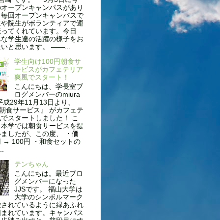
のオープンキャンパスがあり
。毎回オープンキャンパスで
生や院生がボランティアで運
伝ってくれています。今日
んな学生達の活躍の様子をお
いと思います。 ——...
学生向け100円朝食サ
ービスがカフェテリア
爽風でスタート！
こんにちは、学長室ブ
ログメンバーのmiura
平成29年11月13日より、
円朝食サービス』 がカフェテ
でスタートしました！ こ
も本学では朝食サービスを提
ましたが、この度、 ・価
円 → 100円 ・和食セットの
..
テンちゃん
こんにちは。最近ブロ
グメンバーになった
JJSです。 福山大学は
大学のシンボルマーク
徴されているように緑あふれ
囲まれています。キャンパス