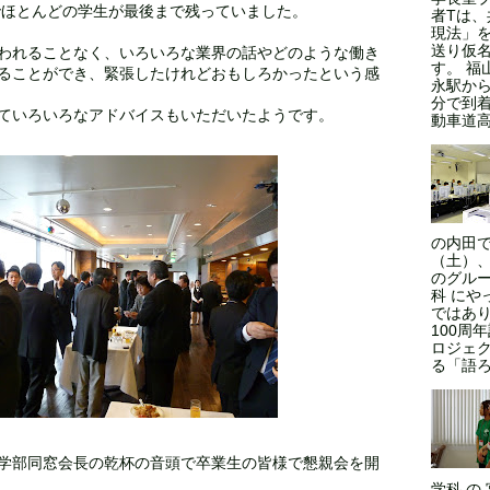
までほとんどの学生が最後まで残っていました。
者Tは
現法」
送り仮
われることなく、いろいろな業界の話やどのような働き
す。 福
ることができ、緊張したけれどおもしろかったという感
永駅から
分で到
ていろいろなアドバイスもいただいたようです。
動車道高
の内田で
（土）、
のグルー
科 にや
ではあ
100周
ロジェ
る「語ろ
学部同窓会長の乾杯の音頭で卒業生の皆様で懇親会を開
学科 の