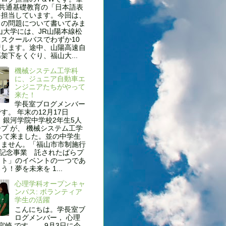
、共通基礎教育の「日本語表
を担当しています。今回は、
名の問題について書いてみま
山大学には、JR山陽本線松
スクールバスでわずか10
着します。途中、山陽高速自
架下をくぐり、福山大...
機械システム工学科
に、ジュニア自動車エ
ンジニアたちがやって
来た！
学長室ブログメンバー
す。 年末の12月17日
 銀河学院中学校2年生5人
プ が、 機械システム工学
って来ました。並の中学生
りません。「福山市市制施行
年記念事業 託されたばらプ
クト」のイベントの一つであ
う！夢を未来を 1...
心理学科オープンキャ
ンパス: ボランティア
学生の活躍
こんにちは。学長室ブ
ログメンバー， 心理
 宮崎 です。 9月3日に今