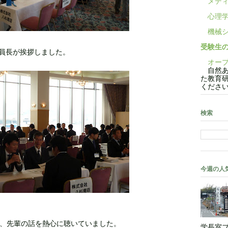
メディ
心理学
機械シ
受験生
員長が挨拶しました。
オープ
自然あ
た教育
くださ
検索
今週の人
し、先輩の話を熱心に聴いていました。
学長室