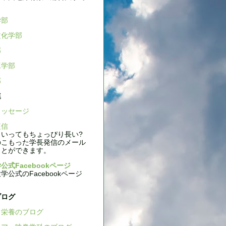
学部
文化学部
部
工学部
部
連
ッセージ
信
いってもちょっぴり長い?
のこもった学長発信のメール
ことができます。
公式Facebookページ
公式のFacebookページ
ブログ
栄養のブログ