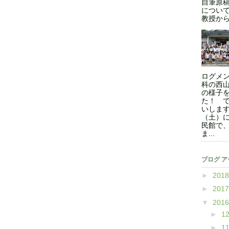
自筆原
につい
教授からの
ログメン
科の西
の様子
た！ 
いします
（土）
民館で
ま...
ブログ 
►
201
►
201
▼
201
►
1
►
1