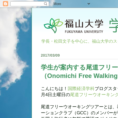
学長・松田文子を中心に、福山大学のス
2017/03/09
学生が案内する尾道フリ
（Onomichi Free Walk
こんにちは！
国際経済学科
ブログスタ
月4日土曜日の
尾道フリーウオーキン
尾道フリーウオーキングツアーとは、
ーションクラブ（GCC）のメンバーが