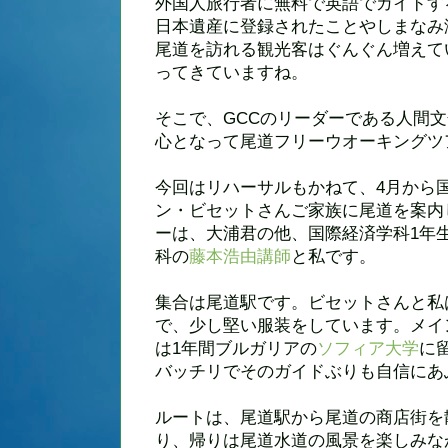
外国人旅行者に無料で英語でガイドす
日本遺産に登録されたことやしまなみ
尾道を訪れる観光客はぐんぐん増えて
ってきていますね。
そこで、GCCのリーダーである人間
心となって尾道フリーウオーキングツ
今回はリハーサルもかねて、4月から
ン・ビセットさんご家族に尾道を案内
ーは、大浦君の他、国際経済学科1年
科の
藤本浩由講師
と私です。
集合は尾道駅です。ビセットさんと私
で、少し堅い服装をしています。メイ
は1年間ブルガリアの
ソフィア大学
に
バッチリでそのガイドぶりも自信にあ
ルートは、尾道駅から尾道の商店街を
り、帰りは尾道水道の風景を楽しみな