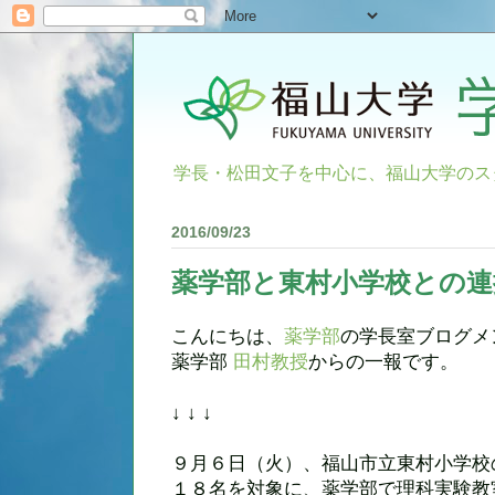
学長・松田文子を中心に、福山大学のス
2016/09/23
薬学部と東村小学校との連
こんにちは、
薬学部
の学長室ブログメ
薬学部
田村教授
からの一報です。
↓ ↓ ↓
９月６日（火）、福山市立東村小学校
１８名を対象に、薬学部で理科実験教