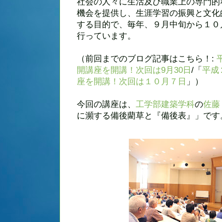
社会の人々に生活及び職業上の専門的
機会を提供し、生涯学習の振興と文化
する目的で、毎年、９月中旬から１０
行っています。
（前回までのブログ記事はこちら！:
開講座を開講！次回は9月30日
/「
平成
座を開講！次回は１０月７日
」）
今回の講座は、
工学部建築学科
の
佐藤
に瀕する備後藺草と『備後表』」です