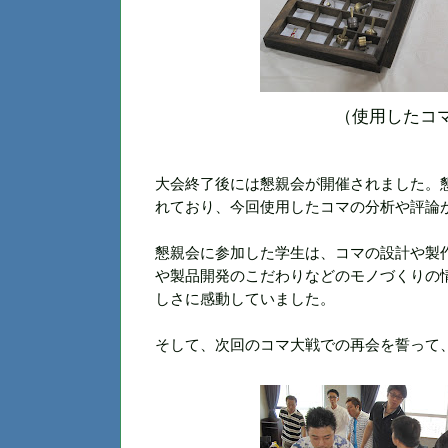
（使用したコ
大会終了後には懇親会が開催されました。
れて
おり
、今回
使用
したコマの分析や評論
懇親会に参加した学生は、コマの設計や製
や製品開発のこだわりなど
のモノづくり
の
しさに感動していました。
そして、次回のコマ大戦での再会を誓って