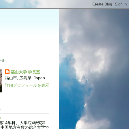
。
ール
福山大学 学長室
福山市, 広島県, Japan
詳細プロフィールを表示
ト
学
14学科、大学院4研究科
る中国地方有数の総合大学で