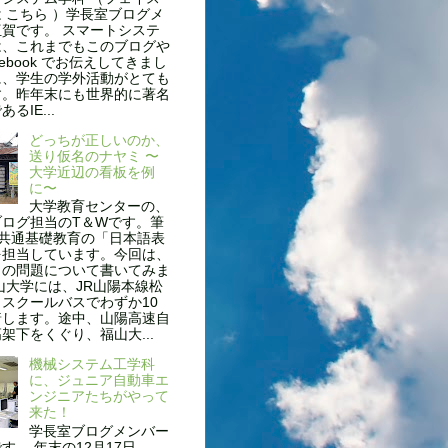
 こちら ）学長室ブログメ
賀です。 スマートシステ
は、これまでもこのブログや
cebook でお伝えしてきまし
に、学生の学外活動がとても
す。昨年末にも世界的に著名
るIE...
どっちが正しいのか、
送り仮名のナヤミ 〜
大学近辺の看板を例
に〜
大学教育センターの、
ブログ担当のT＆Wです。筆
、共通基礎教育の「日本語表
を担当しています。今回は、
名の問題について書いてみま
山大学には、JR山陽本線松
スクールバスでわずか10
着します。途中、山陽高速自
架下をくぐり、福山大...
機械システム工学科
に、ジュニア自動車エ
ンジニアたちがやって
来た！
学長室ブログメンバー
す。 年末の12月17日