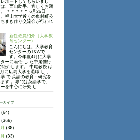
をレポートしてもらいまし
では、西山助手、宜しくお願
。 ＊＊＊＊＊ 6月25日
に、福山大学近くの東村町公
、ちまき作り交流会が行われ
新任教員紹介（大学教
育センター）
こんにちは。大学教育
センターのT&Wで
す。今年度4月に大学
ターに着任 し た中尾佳行
ご紹介します。 中尾教授 は
年3月に広島大学を退職 し 、
学 で 英語の教育・研究を
ます 。専門は英語学で、
ーを中心に研究 し...
アーカイブ
8
(64)
7
(366)
2月
(38)
1月
(33)