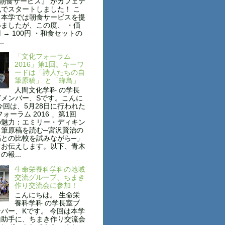
円朝食サービス』 がカフェテ
でスタートしました！ こ
も本学では朝食サービスを提
ましたが、この度、 ・価
円 → 100円 ・和食セットの
..
「文化フォーラム
2016」第1回。キーワ
ードは「詩人たちの自
筆原稿」 と「蜂鳥」
人間文化学科 の学長
グメンバー、Sです。こんに
今回は、5月28日に行われた
フォーラム 2016 」第1回
の魅力：エミリー・ディキン
自筆原稿を読む─宮沢賢治の
稿との比較を試みながら─」
てお伝えします。以下、青木
報...
生命栄養科学科の地域
交流グループ、ちまき
作り交流会に参加！
こんにちは。 生命栄
養科学科 の学長室ブ
バー、Kです。 今回は本学
山助手に、ちまき作り交流会