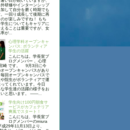
だ暑い日が続いていますが、
海外研修やインターンシップ
参加して自分を磨く時期でも
す。一回り成長して後期に再
のが楽しみですね！ もち
子学生についてもキャリアに
考えることは重要ですが、女
が...
心理学科オープンキャ
ンパス: ボランティア
学生の活躍
こんにちは。学長室ブ
ログメンバー， 心理
 宮崎 です。 9月3日に今
のオープンキャンパスがあり
。毎回オープンキャンパスで
生や院生がボランティアで運
伝ってくれています。今日
んな学生達の活躍の様子をお
いと思います。 ——...
学生向け100円朝食サ
ービスがカフェテリア
爽風でスタート！
こんにちは、学長室ブ
ログメンバーのmiura
平成29年11月13日より、