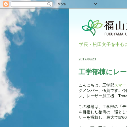
学長・松田文子を中心
2017/06/23
工学部棟にレー
こんにちは。工学部
スマー
グメンバー、伍賀です。今
ン、レーザー加工機 Trotec 
この機器は、工学部の「デ
を目指した整備の一環として
ザーを搭載し、最大で縦60