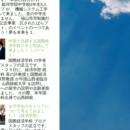
 銀河学院中学校2年生5人
プ が、 機械システム工学
って来ました。並の中学生
りません。「福山市市制施行
年記念事業 託されたばらプ
クト」のイベントの一つであ
う！夢を未来を 1...
中国で活躍する国際経
済学科ＯＢと対談して
来ました！（パート
１）
国際経済学科 の学長
スタッフの足立です。 ５
・２５日に、経済学部 税
科 長の許教授と国際経済
萩野教授 が中国山西省臨汾
 山西師範大学 を訪問し、
学への留学の説明や志願者面
ました。 その際、本学国
科出身で山西師範...
女子学生のキャリアに
ついて考えてみまし
た！（経済学部）
国際経済学科 ブログ
スタッフの足立です。