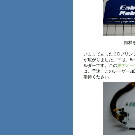
部材
いままであった３Dプリン
が広がりました。下は、5
ルダーです。この
夏のオー
は、早速、このレーザー加
期待ください。