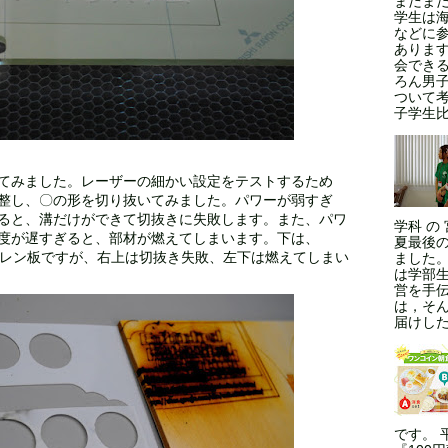
まだま
学生は
などに
ありま
会できる
ろん男
ついて
子学生比率
てみました。レーザーの細かい設定をテストするため
整し、〇の形を切り抜いてみました。パワーが弱すぎ
ると、溝だけができて切抜きに失敗します。また、パワ
学科 の
度が遅すぎると、部材が燃えてしまいます。下は、
夏最後
スチレン板ですが、右上は切抜き失敗、左下は燃えてしまい
ました
は学部
営を手
は，そ
届けした
です。 