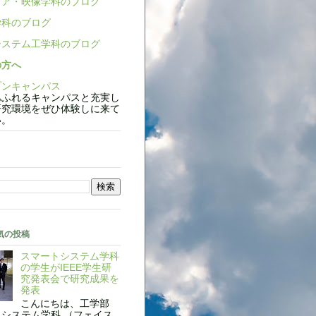
ア・映像学科のブログ
科のブログ
ステム工学科のブログ
の方へ
ンキャンパス
ふれるキャンパスと充実し
研究環境をぜひ体験しに来て
い。
気の投稿
スマートシステム学科
の学生がIEEE学生研
究発表会で研究成果を
発表
こんにちは、工学部
システム学科 （フェイス