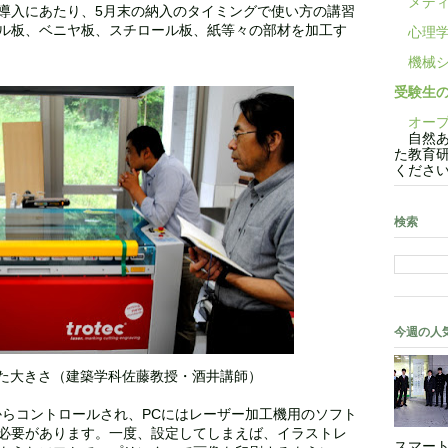
メディ
導入にあたり、5月末の納入のタイミングで使い方の講習
ル板、ベニヤ板、スチロール板、紙等々の部材を加工す
心理学
機械シ
受験生
オープ
自然あ
た教育
くださ
検索
今週の人
た大きさ（建築学科佐藤教授・酒井講師）
からコントロールされ、PCにはレーザー加工機用のソフト
必要があります。一度、設定してしまえば、イラストレ
スマート