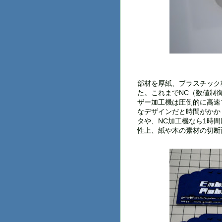
部材を厚紙、プラスチック
た。これまでNC（数値制
ザー加工機は圧倒的に高速
なデザインだと時間がかか
タや、NC加工機なら1時
性上、紙や木の素材の切断