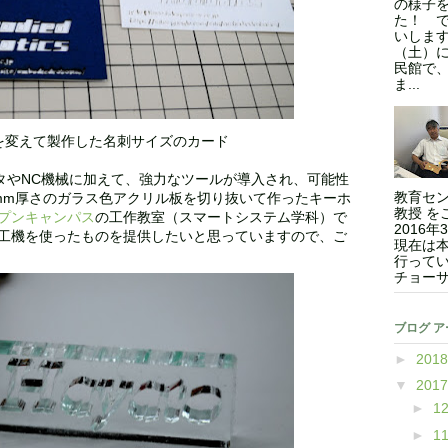
の様子
た！ 
いします
（土）
民館で
ま...
を変えて製作した名刺サイズのカード
タやNC機械に加えて、強力なツールが導入され、可能性
教育セン
mm厚さのガラス色アクリル板を切り抜いて作ったキーホ
教授 を
プンキャンパス
の工作教室（スマートシステム学科）で
2016
工機を使ったものを提供したいと思っていますので、ご
現在は本
行ってい
チョーサ
ブログ 
►
201
▼
201
►
1
►
1