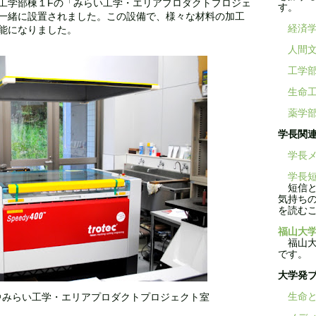
工学部棟１Fの「みらい工学・エリアプロダクトプロジェ
す。
一緒に設置されました。この設備で、様々な材料の加工
経済
能になりました。
人間
工学
生命
薬学
学長関
学長メ
学長短
短信と
気持ち
を読む
福山大学
福山大学
です。
大学発
生命と
＠みらい工学・エリアプロダクトプロジェクト室