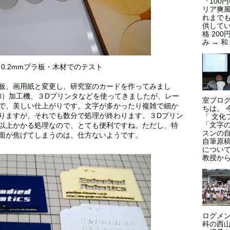
『100
リア爽風
れまで
供してい
格 200
み → 和.
0.2mmプラ板・木材でのテスト
板、画用紙と変更し、研究室のカードを作ってみまし
御）加工機、３Dプリンタなどを使ってきましたが、レー
室ブロ
で、美しい仕上がりです。文字が多かったり複雑で細か
ちは。 
りますが、それでも数分で処理が終わります。３Dプリン
「 文化
「文字
間以上かかる処理なので、とても便利ですね。ただし、特
スンの
面が焦げてしまうのは、仕方ないようです。
自筆原
につい
教授からの
ログメン
科の西