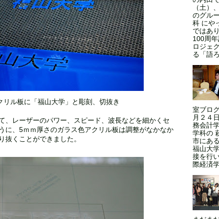
（土）、
のグルー
科 にや
ではあ
100周
ロジェ
る「語ろ
クリル板に「福山大学」と彫刻、切抜き
室ブログ
月２４日
て、レーザーのパワー、スピード、波長などを細かくセ
務会計学
うに、5ｍｍ厚さのガラス色アクリル板は調整がなかなか
学科の 
り抜くことができました。
市にある
福山大
接を行い
際経済学