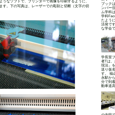
ようなソフトで、プリンターで画像を印刷するように、
ブックは
ます。下の写真は、レーザーでの彫刻と切断（文字の切
ンバー伍
ム学科
学科Fa
たよう
活発で
な学会であ
学長室
者Tは
現法」
送り仮
す。 福
永駅から
分で到
動車道高
の内田で