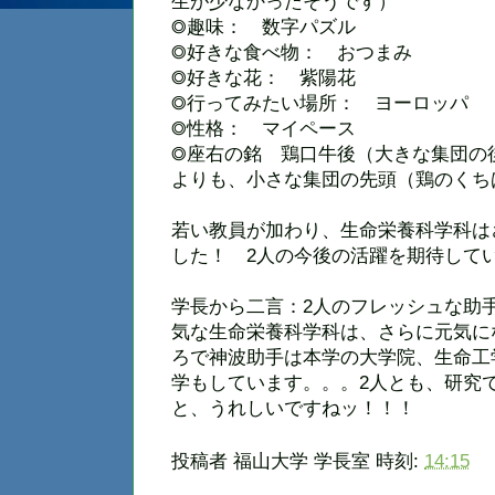
生が少なかったそうです）
◎趣味： 数字パズル
◎好きな食べ物： おつまみ
◎好きな花： 紫陽花
◎行ってみたい場所： ヨーロッパ
◎性格： マイペース
◎座右の銘 鶏口牛後（大きな集団の
よりも、小さな集団の先頭（鶏のくち
若い教員が加わり、生命栄養科学科は
した！ 2人の今後の活躍を期待して
学長から二言：2人のフレッシュな助
気な生命栄養科学科は、さらに元気に
ろで神波助手は本学の大学院、生命工
学もしています。。。2人とも、研究
と、うれしいですねッ！！！
投稿者
福山大学 学長室
時刻:
14:15