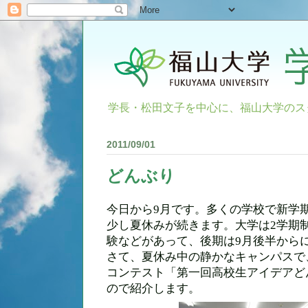
学長・松田文子を中心に、福山大学のス
2011/09/01
どんぶり
今日から
9
月です。多くの学校で新学
少し夏休みが続きます。大学は
2
学期
験などがあって、後期は
9
月後半から
さて、夏休み中の静かなキャンパスで
コンテスト「第一回高校生アイデアど
ので紹介します。