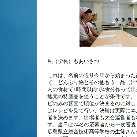
私（学長）もあいさつ
これは、名前の通り今年から始まった
で、どんぶり物とその他もう一品（汁
内の食材で
1
時間以内で
4
食分作って出
地元の特産品を使うことが条件です。
ピのみの審査で順位が決まるのに対し
はレシピを見て行い、決勝は実際に本
者を決めます。出場者も大会運営者も
す。当日は
74
名の応募者から一次審査
広島県立総合技術高等学校の生徒さん