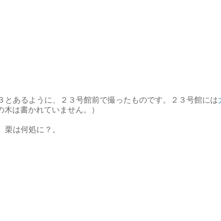
３とあるように、２３号館前で撮ったものです。２３号館には
の木は書かれていません。）
。栗は何処に？。