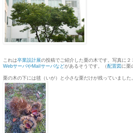
これは
卒業設計展
の投稿でご紹介した栗の木です。写真に２
WebサーバやMailサーバなど
があるそうです。（
配置図
に栗
栗の木の下には毬（いが）と小さな栗だけが残っていました