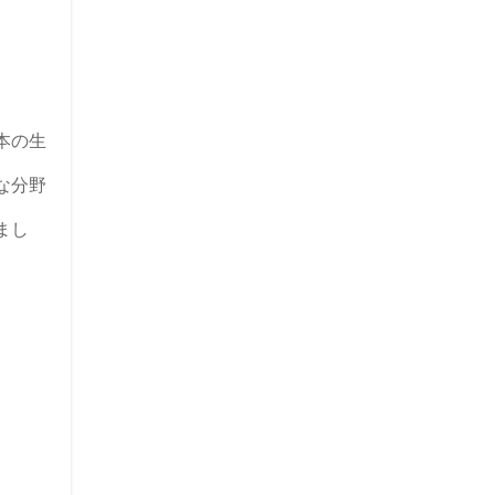
本の生
な分野
まし