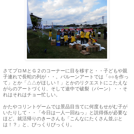
さてプロＭ
とＧ２
のコーナーに目を移すと・・子どもや親
子連れで長蛇の列が・・。バルーンアートでは「○○を作っ
て」とか「△△がほしい！」とかのリクエストにこたえな
がらのアートづくり、そして途中で破裂（パーン）・・そ
れはそれはチョー忙しい。
かたやコリントゲームでは景品目当てに何度もせがむ子が
いたりして・・「今日は一人一回ねっ」と説得係が必要な
ほど。就活帰りのきーさんも「こんなにたくさん並ぶと
は！？」と、びっくりびっくり。