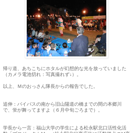
帰り道、あちこちにホタルが幻想的な光を放っていました
（カメラ電池切れ：写真撮れず↓）。
以上、Ｍ
のおっさん隊長からの報告でした。
追伸：バイパスの南から旧山陽道の橋までの間の本郷川
で、蛍が舞ってますよ（６
月中旬ごろまで）。
学長から一言：福山大学の学生による松永駅北口活性化活