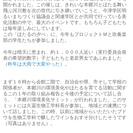
開かれました。この催しは、きれいな本郷川とほたる舞い
飛ぶ河川敷を次の世代に引き継いでいこうと、今津学区明
るいまちづくり協議会と関連学区とが共同で行っている美
化活動の中で、最大のイベントです。もちろん子どもたち
は毎年楽しみにしています。
この「ほたるの夕べ」に、今年もプロジェクトＭ
と吹奏楽
部の学生たちが参加しました。
今年は晴天に恵まれ、約１，０００
人近い（実行委員会発
表の希望的数字）子どもたちと老若男女であふれました
（
昨年は大雨で大変やった
）。
まず１６時か
ら会館二階で、自治会や県、市そして学校の
関係者が、本郷川の環境美化やほたるを育てる活動に関す
るこの１
年の取り組み報告と今後の予定について話し合
う、「本郷川環境美化サミット」が行われました。このサ
ミットには久冨生物工学科長が参加し、地域との連携につ
いて話しました。この時、以前に地域からいただいたブド
ウを生物工学科で醸したワインをおすそ分けしたそうです
（写真はありません）。