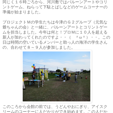
同じく１６
時ごろから、河川敷ではバルーンアートやコリ
ントゲーム、ねらって下駄とばしなどのゲームコーナーの
準備が始まりました。
プロジェクトＭ
の学生たちは今津のＧ２
グループ（元気な
爺ちゃんの会）と一緒に、バルーンアートとコリントゲー
ムを担当しました。今年は何と！プロＭ
に１０
人を超える
新人が加わってくれたのですよ・・（ ＾ω＾）・・。この
日は時間の空いているメンバーと助っ人の海洋の学生さん
の、合わせて８
～９
人が参加しました。
このころから会館の前では、うどんやおにぎり、アイスク
リームのコーナーに人だかりができ始めます。この人だか