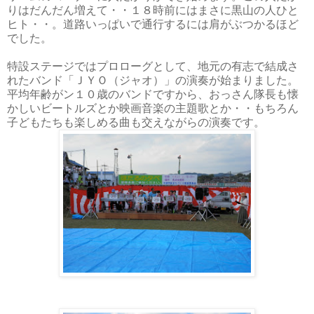
りはだんだん増えて・・１８
時前にはまさに黒山の人ひと
ヒト・・。道路いっぱいで通行するには肩がぶつかるほど
でした。
特設ステージではプロローグとして、地元の有志で結成さ
れたバンド「ＪＹＯ
（ジャオ）」の演奏が始まりました。
平均年齢がン１０
歳のバンドですから、おっさん隊長も懐
かしいビートルズとか映画音楽の主題歌とか・・もちろん
子どもたちも楽しめる曲も交えながらの演奏です。