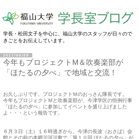
学長・松田文子を中心に、福山大学のスタッフが日々ので
きごとをお伝えしています。
2017/06/09
今年もプロジェクトM＆吹奏楽部が
「ほたるの夕べ」で地域と交流！
お久しぶりです。プロジェクトＭ
のおっさん隊長です。
今年もプロジェクトＭ
と吹奏楽部が、今津学区の恒例行事
「ほたるの夕べ」に参加してイベントを盛り上げました
よ・・・という報告です。
６月３
日（土）１６
時過ぎから、今津の長波（おさば）会
館とその前の本郷川河川敷で「第１０
回
ほたるの夕べ」が