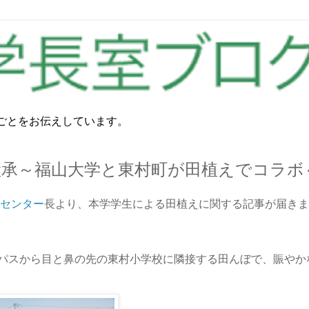
ごとをお伝えしています。
継承～福山大学と東村町が田植えでコラボ
センター
長より、本学学生による田植えに関する記事が届きま
ンパスから目と鼻の先の東村小学校に隣接する田んぼで、賑やか