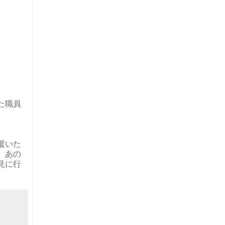
た職員
援いた
、あの
見に行