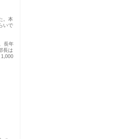
た。本
らいで
。長年
部長は
000