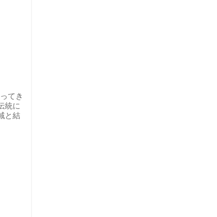
ってき
伝統に
域と結