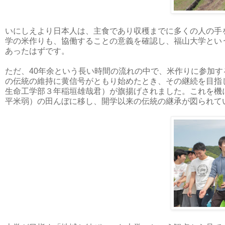
いにしえより日本人は、主食であり収穫までに多くの人の手
学の米作りも、協働することの意義を確認し、福山大学とい
あったはずです。
ただ、40年余という長い時間の流れの中で、米作りに参加
の伝統の維持に黄信号がともり始めたとき、その継続を目指
生命工学部３年稲垣雄哉君）が旗揚げされました。これを機に
平米弱）の田んぼに移し、開学以来の伝統の継承が図られて