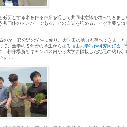
を必要とする米を作る作業を通して共同体意識を培ってきまし
う共同体のメンバーであることの自覚を強めることが重要なね
するのが一部分野の学生に偏り、大学田の地力も落ちてきました
して、全学の各分野の学生からなる
福山大学稲作研究同好会
（
、耕作場所をキャンパス内から大学に隣接した地元の約1反（1,
います。