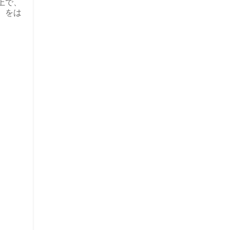
上で、
）をは