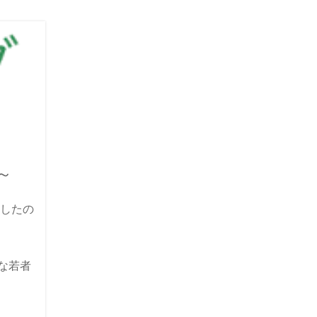
～
したの
な若者