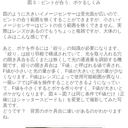
図３：ピントが合う、ボケるしくみ
図のように大きいイメージセンサーは受光面が広いので、
ピントの合う範囲を狭くすることができますが、小さいイ
メージセンサーはピントの合う範囲を狭くできません。実
際はレンズがあるのでもうちょっと複雑ですが、大体のし
くみはこんな感じです。
あと、ボケを作るには「絞り」の知識が必要になります。
「絞り」は絞り羽根で構成されていて、光を取り入れる穴
の開き具合を広くまたは狭くして光の通過量を調節する機
能です。絞りの開き具合は「F値」と呼ばれる値で表され、
F値が小さいと光の量が多く、F値が大きいと光の量が少な
くなります。F値はレンズによって使用可能範囲が異なり、
一眼レフではF値を操作することができるようになってい
て、F値を小さくするとボケを作りやすく、F値が大きいと
ボケがなくなります。図４～図７は同じ条件でF値だけ（正
確にはシャッタースピードも）を変更して撮影してみた写
真です。
どうです？ 背景のボケ具合に違いがあるのがわかります
ね。