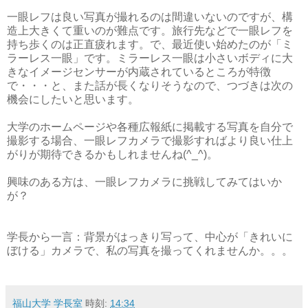
一眼レフは良い写真が撮れるのは間違いないのですが、構
造上大きくて重いのが難点です。旅行先などで一眼レフを
持ち歩くのは正直疲れます。で、最近使い始めたのが「ミ
ラーレス一眼」です。ミラーレス一眼は小さいボディに大
きなイメージセンサーが内蔵されているところが特徴
で・・・と、また話が長くなりそうなので、つづきは次の
機会にしたいと思います。
大学のホームページや各種広報紙に掲載する写真を自分で
撮影する場合、一眼レフカメラで撮影すればより良い仕上
がりが期待できるかもしれませんね(^_^)。
興味のある方は、一眼レフカメラに挑戦してみてはいか
が？
学長から一言：背景がはっきり写って、中心が「きれいに
ぼける」カメラで、私の写真を撮ってくれませんか。。。
福山大学 学長室
時刻:
14:34