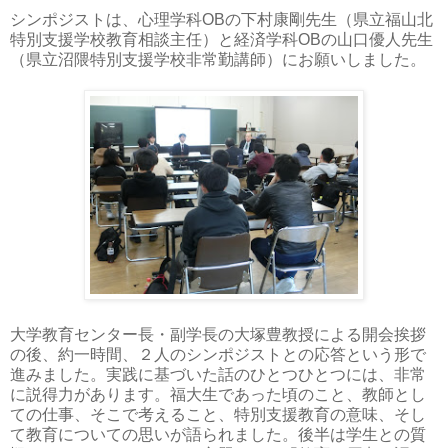
シンポジストは、心理学科OBの下村康剛先生（県立福山北
特別支援学校教育相談主任）と経済学科OBの山口優人先生
（県立沼隈特別支援学校非常勤講師）にお願いしました。
大学教育センター長・副学長の大塚豊教授による開会挨拶
の後、約一時間、２人のシンポジストとの応答という形で
進みました。実践に基づいた話のひとつひとつには、非常
に説得力があります。福大生であった頃のこと、教師とし
ての仕事、そこで考えること、特別支援教育の意味、そし
て教育についての思いが語られました。後半は学生との質