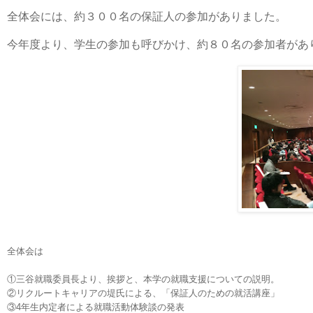
全体会には、約３００名の保証人の参加がありました。
今年度より、学生の参加も呼びかけ、約８０名の参加者があ
全体会は
①三谷就職委員長より、挨拶と、本学の就職支援についての説明。
②リクルートキャリアの堤氏による、「保証人のための就活講座」
③4年生内定者による就職活動体験談の発表