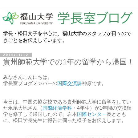
学長・松田文子を中心に、福山大学のスタッフが日々ので
きごとをお伝えしています。
2015/11/12
貴州師範大学での1年の留学から帰国！
みなさんこんにちは。
学長室ブログメンバーの
国際交流課
神原です。
今日は、中国の協定校である貴州師範大学に留学をしてい
た永尾大地さん（
国際経済学科
・4年生）が1年間の交換留
学を修了して帰国したので、岩本
国際センター
長ととも
に、松田学長先生に報告に伺った様子をお伝えします。