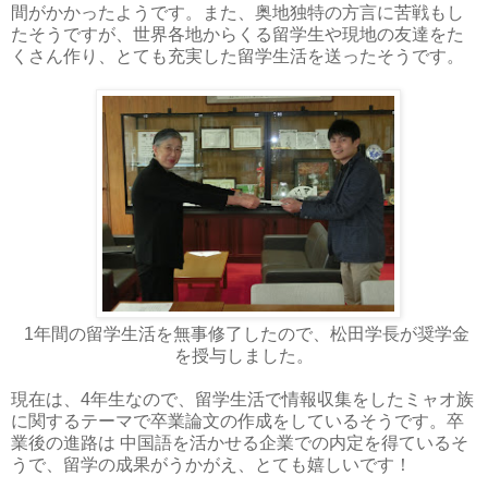
間がかかったようです。また、奥地独特の方言に苦戦もし
たそうですが、世界各地からくる留学生や現地の友達をた
くさん作り、とても充実した留学生活を送ったそうです。
1年間の留学生活を無事修了したので、松田学長が奨学金
を授与しました。
現在は、4年生なので、留学生活で情報収集をしたミャオ族
に関するテーマで卒業論文の作成をしているそうです。卒
業後の進路は 中国語を活かせる企業での内定を得ているそ
うで、留学の成果がうかがえ、とても嬉しいです！