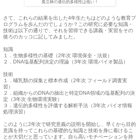
孤立林の遺伝的多様性は低い！
さて、これらの結果を出した4年生たちはどのような教育プ
ログラムを歩んだのでしょうか？この研究に必要な知識・
技術は以下の通りで、それを習得できる講義・実習をその
後ろのカッコに記してみました。
知識
１．生物多様性の基礎（2年次 環境保全・法規）
２．DNA塩基配列決定の理論（3年次 環境バイオ製品）
技術
１．哺乳類の採集と標本作成（2年次 フィールド調査実
習）
２．組織からのDNAの抽出と特定DNA領域の塩基配列の決
定（3年次 生物環境実験）
３．遺伝的多様性を評価する解析手法（3年次 バイオ情報
処理演習）
このように2年次で研究意義の説明を開始し、早くから目的
意識を持ってこれらの基礎的な知識と技術を身に着けるこ
とが大切だと思っています。自ら高いモチベーションを持