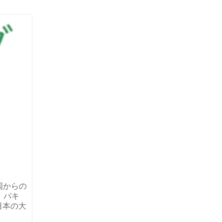
国からの
、パキ
日本の大